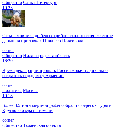
Общество
Санкт-Петербург
16:23
От крыжовника до белых грибов: сколько стоят «летние
дары» на прилавках Нижнего Новгорода
corner
Общество
Нижегородская область
16:20
Время деклараций прошло: Россия может радикально
сократить поддержку Армении
corner
Политика
Москва
16:18
Более 3,5 тонн мертвой рыбы собрали с берегов Туры и
Круглого озера в Тюмени
corner
Общество
Тюменская область