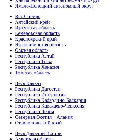
Ханты-Мансийский автономный округ
Ямало-Ненецкий автономный округ
Вся Сибирь
Алтайский край
Иркутская область
Кемеровская область
Красноярский край
Новосибирская область
Омская область
Республика Алтай
Республика Тыва
Республика Хакасия
Томская область
Весь Кавказ
Республика Дагестан
Республика Ингушетия
Республика Кабардино-Балкария
Республика Карачаево-Черкесия
Республика Чечня
Северная Осетия – Алания
Ставропольский край
Весь Дальний Восток
Амурская область