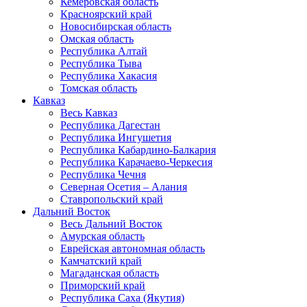
Кемеровская область
Красноярский край
Новосибирская область
Омская область
Республика Алтай
Республика Тыва
Республика Хакасия
Томская область
Кавказ
Весь Кавказ
Республика Дагестан
Республика Ингушетия
Республика Кабардино-Балкария
Республика Карачаево-Черкесия
Республика Чечня
Северная Осетия – Алания
Ставропольский край
Дальний Восток
Весь Дальний Восток
Амурская область
Еврейская автономная область
Камчатский край
Магаданская область
Приморский край
Республика Саха (Якутия)