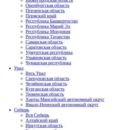
Нижегородская область
Оренбургская область
Пензенская область
Пермский край
Республика Башкортостан
Республика Марий Эл
Республика Мордовия
Республика Татарстан
Самарская область
Саратовская область
Удмуртская республика
Ульяновская область
Чувашская республика
Урал
Весь Урал
Свердловская область
Челябинская область
Курганская область
Тюменская область
Ханты-Мансийский автономный округ
Ямало-Ненецкий автономный округ
Сибирь
Вся Сибирь
Алтайский край
Иркутская область