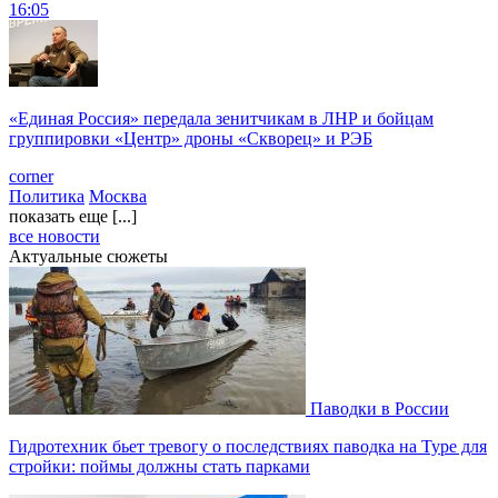
16:05
«Единая Россия» передала зенитчикам в ЛНР и бойцам
группировки «Центр» дроны «Скворец» и РЭБ
corner
Политика
Москва
показать еще [...]
все новости
Актуальные сюжеты
Паводки в России
Гидротехник бьет тревогу о последствиях паводка на Туре для
стройки: поймы должны стать парками