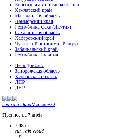
Еврейская автономная область
Камчатский край
Магаданская область
Приморский край
Республика Саха (Якутия)
Сахалинская область
Хабаровский край
Чукотский автономный округ
Забайкальский край
Республика Бурятия
Весь Донбасс
Запорожская область
Херсонская область
ЛНР
ДНР
sun-rain-cloud
Москва
+32
Прогноз на 7 дней
7.08 пт
sun-rain-cloud
+32