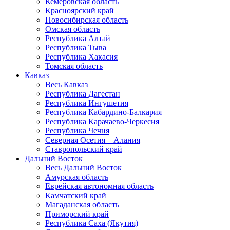
Кемеровская область
Красноярский край
Новосибирская область
Омская область
Республика Алтай
Республика Тыва
Республика Хакасия
Томская область
Кавказ
Весь Кавказ
Республика Дагестан
Республика Ингушетия
Республика Кабардино-Балкария
Республика Карачаево-Черкесия
Республика Чечня
Северная Осетия – Алания
Ставропольский край
Дальний Восток
Весь Дальний Восток
Амурская область
Еврейская автономная область
Камчатский край
Магаданская область
Приморский край
Республика Саха (Якутия)