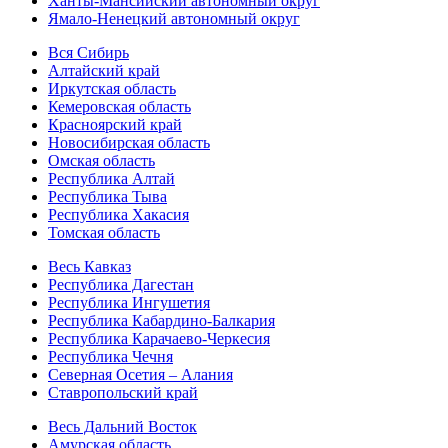
Ханты-Мансийский автономный округ
Ямало-Ненецкий автономный округ
Вся Сибирь
Алтайский край
Иркутская область
Кемеровская область
Красноярский край
Новосибирская область
Омская область
Республика Алтай
Республика Тыва
Республика Хакасия
Томская область
Весь Кавказ
Республика Дагестан
Республика Ингушетия
Республика Кабардино-Балкария
Республика Карачаево-Черкесия
Республика Чечня
Северная Осетия – Алания
Ставропольский край
Весь Дальний Восток
Амурская область