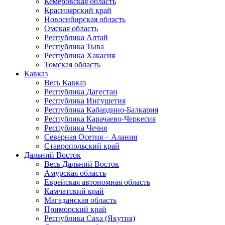
Кемеровская область
Красноярский край
Новосибирская область
Омская область
Республика Алтай
Республика Тыва
Республика Хакасия
Томская область
Кавказ
Весь Кавказ
Республика Дагестан
Республика Ингушетия
Республика Кабардино-Балкария
Республика Карачаево-Черкесия
Республика Чечня
Северная Осетия – Алания
Ставропольский край
Дальний Восток
Весь Дальний Восток
Амурская область
Еврейская автономная область
Камчатский край
Магаданская область
Приморский край
Республика Саха (Якутия)