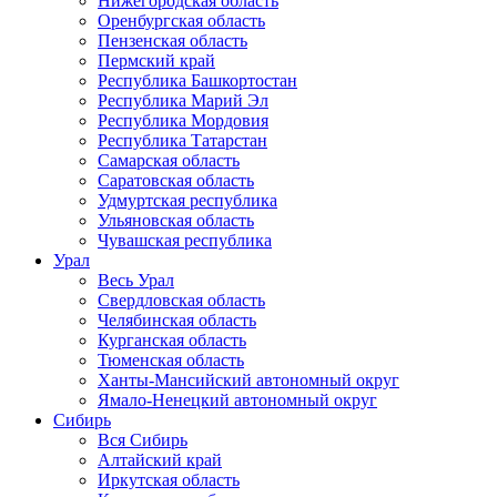
Нижегородская область
Оренбургская область
Пензенская область
Пермский край
Республика Башкортостан
Республика Марий Эл
Республика Мордовия
Республика Татарстан
Самарская область
Саратовская область
Удмуртская республика
Ульяновская область
Чувашская республика
Урал
Весь Урал
Свердловская область
Челябинская область
Курганская область
Тюменская область
Ханты-Мансийский автономный округ
Ямало-Ненецкий автономный округ
Сибирь
Вся Сибирь
Алтайский край
Иркутская область