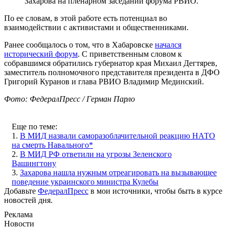
Захарова на пленарном заседании форума РВИО.
По ее словам, в этой работе есть потенциал во
взаимодействии с активистами и общественниками.
Ранее сообщалось о том, что в Хабаровске
начался
исторический форум
. С приветственным словом к
собравшимся обратились губернатор края Михаил Дегтярев,
заместитель полномочного представителя президента в ДФО
Григорий Куранов и глава РВИО Владимир Мединский.
Фото: ФедералПресс / Герман Парло
Еще по теме:
1.
В МИД назвали саморазоблачительной реакцию НАТО
на смерть Навального*
2.
В МИД РФ ответили на угрозы Зеленского
Вашингтону
3.
Захарова нашла нужным отреагировать на вызывающее
поведение украинского министра Кулебы
Добавьте
ФедералПресс
в мои источники, чтобы быть в курсе
новостей дня.
Реклама
Новости