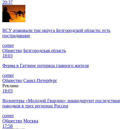
20:37
ВСУ атаковали три округа Белгородской области: есть
пострадавшие
corner
Общество
Белгородская область
18:03
Ферма в Гатчине потеряла главного жителя
corner
Общество
Санкт-Петербург
Реклама
18:03
Волонтеры «Молодой Гвардии» ликвидируют последствия
паводков в трех регионах России
corner
Общество
Москва
17:58