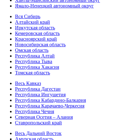
Ханты-Мансийский автономный округ
Ямало-Ненецкий автономный округ
Вся Сибирь
Алтайский край
Иркутская область
Кемеровская область
Красноярский край
Новосибирская область
Омская область
Республика Алтай
Республика Тыва
Республика Хакасия
Томская область
Весь Кавказ
Республика Дагестан
Республика Ингушетия
Республика Кабардино-Балкария
Республика Карачаево-Черкесия
Республика Чечня
Северная Осетия – Алания
Ставропольский край
Весь Дальний Восток
Амурская область