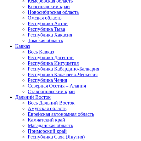
Кемеровская область
Красноярский край
Новосибирская область
Омская область
Республика Алтай
Республика Тыва
Республика Хакасия
Томская область
Кавказ
Весь Кавказ
Республика Дагестан
Республика Ингушетия
Республика Кабардино-Балкария
Республика Карачаево-Черкесия
Республика Чечня
Северная Осетия – Алания
Ставропольский край
Дальний Восток
Весь Дальний Восток
Амурская область
Еврейская автономная область
Камчатский край
Магаданская область
Приморский край
Республика Саха (Якутия)