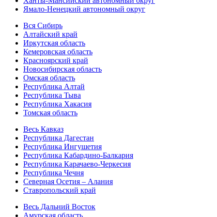
Ханты-Мансийский автономный округ
Ямало-Ненецкий автономный округ
Вся Сибирь
Алтайский край
Иркутская область
Кемеровская область
Красноярский край
Новосибирская область
Омская область
Республика Алтай
Республика Тыва
Республика Хакасия
Томская область
Весь Кавказ
Республика Дагестан
Республика Ингушетия
Республика Кабардино-Балкария
Республика Карачаево-Черкесия
Республика Чечня
Северная Осетия – Алания
Ставропольский край
Весь Дальний Восток
Амурская область