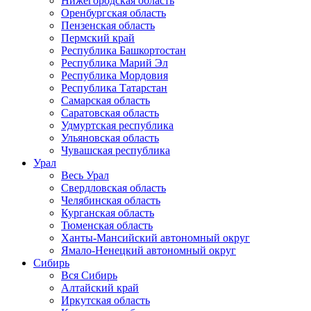
Нижегородская область
Оренбургская область
Пензенская область
Пермский край
Республика Башкортостан
Республика Марий Эл
Республика Мордовия
Республика Татарстан
Самарская область
Саратовская область
Удмуртская республика
Ульяновская область
Чувашская республика
Урал
Весь Урал
Свердловская область
Челябинская область
Курганская область
Тюменская область
Ханты-Мансийский автономный округ
Ямало-Ненецкий автономный округ
Сибирь
Вся Сибирь
Алтайский край
Иркутская область