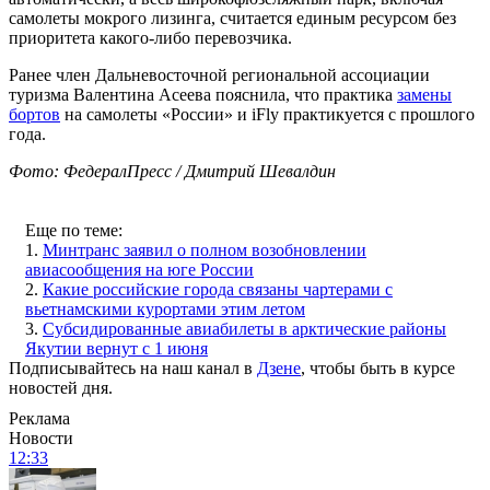
самолеты мокрого лизинга, считается единым ресурсом без
приоритета какого-либо перевозчика.
Ранее член Дальневосточной региональной ассоциации
туризма Валентина Асеева пояснила, что практика
замены
бортов
на самолеты «России» и iFly практикуется с прошлого
года.
Фото: ФедералПресс / Дмитрий Шевалдин
Еще по теме:
1.
Минтранс заявил о полном возобновлении
авиасообщения на юге России
2.
Какие российские города связаны чартерами с
вьетнамскими курортами этим летом
3.
Субсидированные авиабилеты в арктические районы
Якутии вернут с 1 июня
Подписывайтесь на наш канал в
Дзене
, чтобы быть в курсе
новостей дня.
Реклама
Новости
12:33