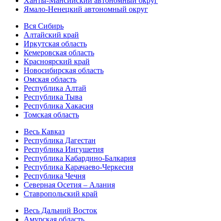
Ханты-Мансийский автономный округ
Ямало-Ненецкий автономный округ
Вся Сибирь
Алтайский край
Иркутская область
Кемеровская область
Красноярский край
Новосибирская область
Омская область
Республика Алтай
Республика Тыва
Республика Хакасия
Томская область
Весь Кавказ
Республика Дагестан
Республика Ингушетия
Республика Кабардино-Балкария
Республика Карачаево-Черкесия
Республика Чечня
Северная Осетия – Алания
Ставропольский край
Весь Дальний Восток
Амурская область