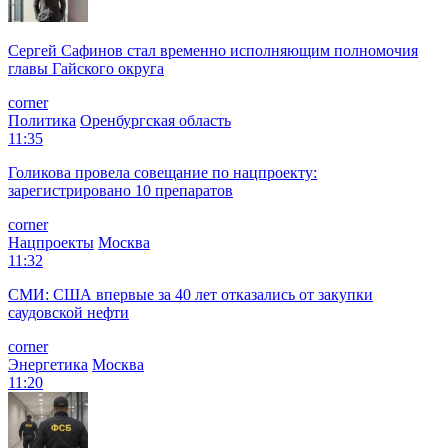
Сергей Сафинов стал временно исполняющим полномочия
главы Гайского округа
corner
Политика
Оренбургская область
11:35
Голикова провела совещание по нацпроекту:
зарегистрировано 10 препаратов
corner
Нацпроекты
Москва
11:32
СМИ: США впервые за 40 лет отказались от закупки
саудовской нефти
corner
Энергетика
Москва
11:20