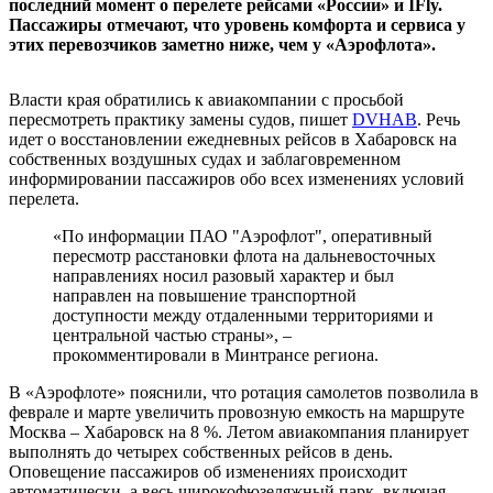
последний момент о перелете рейсами «России» и IFly.
Пассажиры отмечают, что уровень комфорта и сервиса у
этих перевозчиков заметно ниже, чем у «Аэрофлота».
Власти края обратились к авиакомпании с просьбой
пересмотреть практику замены судов, пишет
DVHAB
. Речь
идет о восстановлении ежедневных рейсов в Хабаровск на
собственных воздушных судах и заблаговременном
информировании пассажиров обо всех изменениях условий
перелета.
«По информации ПАО "Аэрофлот", оперативный
пересмотр расстановки флота на дальневосточных
направлениях носил разовый характер и был
направлен на повышение транспортной
доступности между отдаленными территориями и
центральной частью страны», –
прокомментировали в Минтрансе региона.
В «Аэрофлоте» пояснили, что ротация самолетов позволила в
феврале и марте увеличить провозную емкость на маршруте
Москва – Хабаровск на 8 %. Летом авиакомпания планирует
выполнять до четырех собственных рейсов в день.
Оповещение пассажиров об изменениях происходит
автоматически, а весь широкофюзеляжный парк, включая