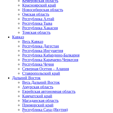
Кемеровская область
Красноярский край
Новосибирская область
Омская область
Республика Алтай
Республика Тыва
Республика Хакасия
Томская область
Кавказ
Весь Кавказ
Республика Дагестан
Республика Ингушетия
Республика Кабардино-Балкария
Республика Карачаево-Черкесия
Республика Чечня
Северная Осетия – Алания
Ставропольский край
Дальний Восток
Весь Дальний Восток
Амурская область
Еврейская автономная область
Камчатский край
Магаданская область
Приморский край
Республика Саха (Якутия)