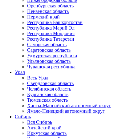
Нижегородская область
Оренбургская область
Пензенская область
Пермский край
Республика Башкортостан
Республика Марий Эл
Республика Мордовия
Республика Татарстан
Самарская область
Саратовская область
Удмуртская республика
Ульяновская область
Чувашская республика
Урал
Весь Урал
Свердловская область
Челябинская область
Курганская область
Тюменская область
Ханты-Мансийский автономный округ
Ямало-Ненецкий автономный округ
Сибирь
Вся Сибирь
Алтайский край
Иркутская область