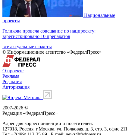
Национальные
проекты
Голикова провела совещание по нацпроекту:
зарегистрировано 10 препаратов
все актуальные сюжеты
© Информационное агентство «ФедералПресс»
О проекте
Реклама
Редакция
Авторизация
2007-2026 ©
Редакция «
ФедералПресс
»
Адрес для корреспонденции и посетителей:
127018
, Россия, г.
Москва
,
ул. Полковая, д. 3, стр. 3
, офис 211
Тел.
+7(499) 112-35-89
E-mail:
news@fedpress.ru