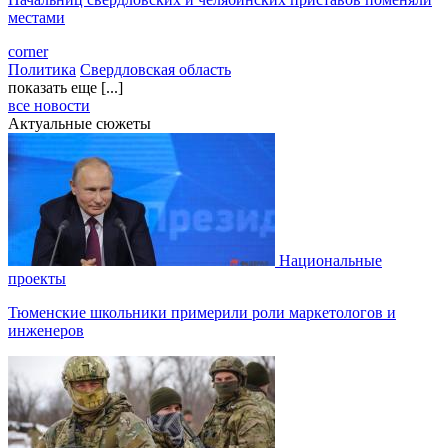
местами
corner
Политика
Свердловская область
показать еще [...]
все новости
Актуальные сюжеты
Национальные
проекты
Тюменские школьники примерили роли маркетологов и
инженеров