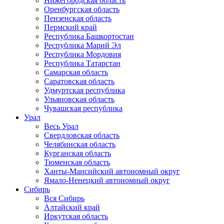
Нижегородская область
Оренбургская область
Пензенская область
Пермский край
Республика Башкортостан
Республика Марий Эл
Республика Мордовия
Республика Татарстан
Самарская область
Саратовская область
Удмуртская республика
Ульяновская область
Чувашская республика
Урал
Весь Урал
Свердловская область
Челябинская область
Курганская область
Тюменская область
Ханты-Мансийский автономный округ
Ямало-Ненецкий автономный округ
Сибирь
Вся Сибирь
Алтайский край
Иркутская область