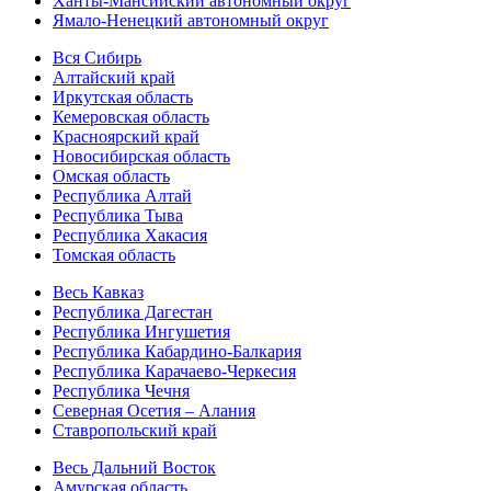
Ханты-Мансийский автономный округ
Ямало-Ненецкий автономный округ
Вся Сибирь
Алтайский край
Иркутская область
Кемеровская область
Красноярский край
Новосибирская область
Омская область
Республика Алтай
Республика Тыва
Республика Хакасия
Томская область
Весь Кавказ
Республика Дагестан
Республика Ингушетия
Республика Кабардино-Балкария
Республика Карачаево-Черкесия
Республика Чечня
Северная Осетия – Алания
Ставропольский край
Весь Дальний Восток
Амурская область