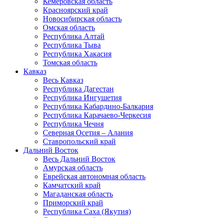
Кемеровская область
Красноярский край
Новосибирская область
Омская область
Республика Алтай
Республика Тыва
Республика Хакасия
Томская область
Кавказ
Весь Кавказ
Республика Дагестан
Республика Ингушетия
Республика Кабардино-Балкария
Республика Карачаево-Черкесия
Республика Чечня
Северная Осетия – Алания
Ставропольский край
Дальний Восток
Весь Дальний Восток
Амурская область
Еврейская автономная область
Камчатский край
Магаданская область
Приморский край
Республика Саха (Якутия)