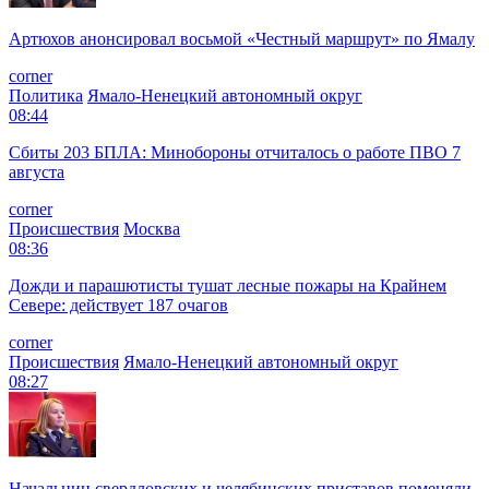
Артюхов анонсировал восьмой «Честный маршрут» по Ямалу
corner
Политика
Ямало-Ненецкий автономный округ
08:44
Сбиты 203 БПЛА: Минобороны отчиталось о работе ПВО 7
августа
corner
Происшествия
Москва
08:36
Дожди и парашютисты тушат лесные пожары на Крайнем
Севере: действует 187 очагов
corner
Происшествия
Ямало-Ненецкий автономный округ
08:27
Начальниц свердловских и челябинских приставов поменяли