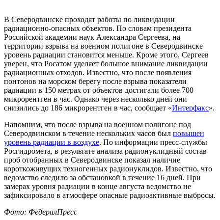
В Северодвинске проходят работы по ликвидации
радиационно-опасных объектов. По словам президента
Российской академии наук Александра Сергеева, на
территории взрыва на военном полигоне в Северодвинске
уровень радиации становится меньше. Кроме этого, Сергеев
уверен, что Росатом уделяет большое внимание ликвидации
радиационных отходов. Известно, что после появления
понтонов на морском берегу после взрыва показатели
радиации в 150 метрах от объектов достигали более 700
микрорентген в час. Однако через несколько дней они
снизились до 186 микрорентген в час, сообщает «
Интерфакс
».
Напомним, что после взрыва на военном полигоне под
Северодвинском в течение нескольких часов был
повышен
уровень радиации в воздухе
. По информации пресс-службы
Росгидромета, в результате анализа радионуклидный состав
проб отобранных в Северодвинске показал наличие
короткоживущих техногенных радионуклидов. Известно, что
ведомство следило за обстановкой в течение 16 дней. При
замерах уровня радиации в конце августа ведомство не
зафиксировало в атмосфере опасные радиоактивные выбросы.
Фото: ФедералПресс