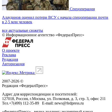
Спецоперация
Алаудинов оценил потери ВСУ с начала спецоперации почти
в 2,5 млн человек
все актуальные сюжеты
© Информационное агентство «ФедералПресс»
О проекте
Реклама
Редакция
Авторизация
2007-2026 ©
Редакция «
ФедералПресс
»
Адрес для корреспонденции и посетителей:
127018
, Россия, г.
Москва
,
ул. Полковая, д. 3, стр. 3
, офис 211
Тел.
+7(499) 112-35-89
E-mail:
news@fedpress.ru
«ФедералПресс» - медиа-холдинг: экспертный канал,