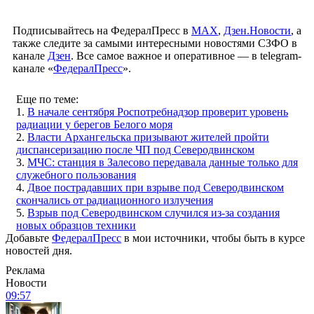
Подписывайтесь на ФедералПресс в
МАХ
,
Дзен.Новости
, а
также следите за самыми интересными новостями СЗФО в
канале
Дзен
. Все самое важное и оперативное — в telegram-
канале «
ФедералПресс
».
Еще по теме:
1.
В начале сентября Роспотребнадзор проверит уровень
радиации у берегов Белого моря
2.
Власти Архангельска призывают жителей пройти
диспансеризацию после ЧП под Северодвинском
3.
МЧС: станция в Залесово передавала данные только для
служебного пользования
4.
Двое пострадавших при взрыве под Северодвинском
скончались от радиационного излучения
5.
Взрыв под Северодвинском случился из-за создания
новых образцов техники
Добавьте
ФедералПресс
в мои источники, чтобы быть в курсе
новостей дня.
Реклама
Новости
09:57