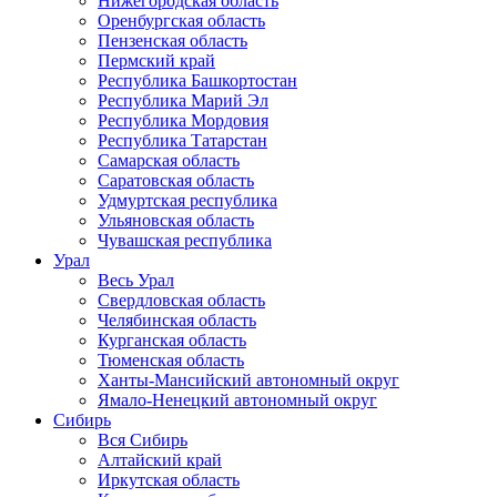
Нижегородская область
Оренбургская область
Пензенская область
Пермский край
Республика Башкортостан
Республика Марий Эл
Республика Мордовия
Республика Татарстан
Самарская область
Саратовская область
Удмуртская республика
Ульяновская область
Чувашская республика
Урал
Весь Урал
Свердловская область
Челябинская область
Курганская область
Тюменская область
Ханты-Мансийский автономный округ
Ямало-Ненецкий автономный округ
Сибирь
Вся Сибирь
Алтайский край
Иркутская область