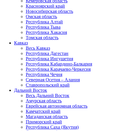
Кемеровская область
Красноярский край
Новосибирская область
Омская область
Республика Алтай
Республика Тыва
Республика Хакасия
Томская область
Кавказ
Весь Кавказ
Республика Дагестан
Республика Ингушетия
Республика Кабардино-Балкария
Республика Карачаево-Черкесия
Республика Чечня
Северная Осетия – Алания
Ставропольский край
Дальний Восток
Весь Дальний Восток
Амурская область
Еврейская автономная область
Камчатский край
Магаданская область
Приморский край
Республика Саха (Якутия)