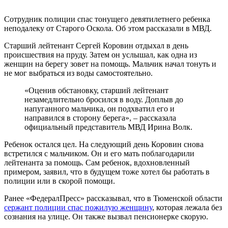
Сотрудник полиции спас тонущего девятилетнего ребенка
неподалеку от Старого Оскола. Об этом рассказали в МВД.
Старший лейтенант Сергей Коровин отдыхал в день
происшествия на пруду. Затем он услышал, как одна из
женщин на берегу зовет на помощь. Мальчик начал тонуть и
не мог выбраться из воды самостоятельно.
«Оценив обстановку, старший лейтенант
незамедлительно бросился в воду. Доплыв до
напуганного мальчика, он подхватил его и
направился в сторону берега», – рассказала
официальный представитель МВД Ирина Волк.
Ребенок остался цел. На следующий день Коровин снова
встретился с мальчиком. Он и его мать поблагодарили
лейтенанта за помощь. Сам ребенок, вдохновленный
примером, заявил, что в будущем тоже хотел бы работать в
полиции или в скорой помощи.
Ранее «ФедералПресс» рассказывал, что в Тюменской области
сержант полиции спас пожилую женщину
, которая лежала без
сознания на улице. Он также вызвал пенсионерке скорую.