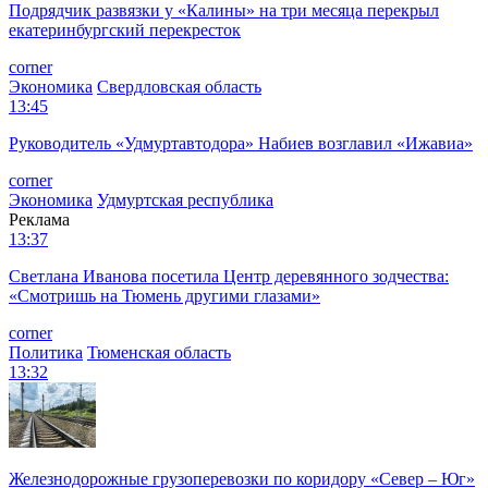
Подрядчик развязки у «Калины» на три месяца перекрыл
екатеринбургский перекресток
corner
Экономика
Свердловская область
13:45
Руководитель «Удмуртавтодора» Набиев возглавил «Ижавиа»
corner
Экономика
Удмуртская республика
Реклама
13:37
Светлана Иванова посетила Центр деревянного зодчества:
«Смотришь на Тюмень другими глазами»
corner
Политика
Тюменская область
13:32
Железнодорожные грузоперевозки по коридору «Север – Юг»