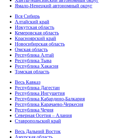
Ханты-Мансийский автономный округ
Ямало-Ненецкий автономный округ
Вся Сибирь
Алтайский край
Иркутская область
Кемеровская область
Красноярский край
Новосибирская область
Омская область
Республика Алтай
Республика Тыва
Республика Хакасия
Томская область
Весь Кавказ
Республика Дагестан
Республика Ингушетия
Республика Кабардино-Балкария
Республика Карачаево-Черкесия
Республика Чечня
Северная Осетия – Алания
Ставропольский край
Весь Дальний Восток
Амурская область