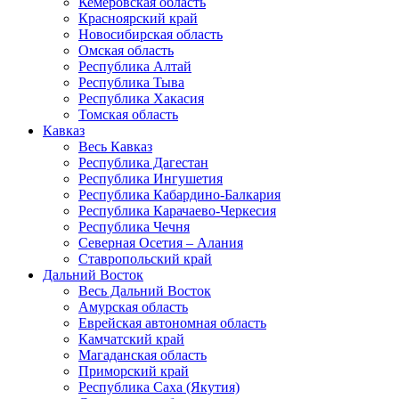
Кемеровская область
Красноярский край
Новосибирская область
Омская область
Республика Алтай
Республика Тыва
Республика Хакасия
Томская область
Кавказ
Весь Кавказ
Республика Дагестан
Республика Ингушетия
Республика Кабардино-Балкария
Республика Карачаево-Черкесия
Республика Чечня
Северная Осетия – Алания
Ставропольский край
Дальний Восток
Весь Дальний Восток
Амурская область
Еврейская автономная область
Камчатский край
Магаданская область
Приморский край
Республика Саха (Якутия)