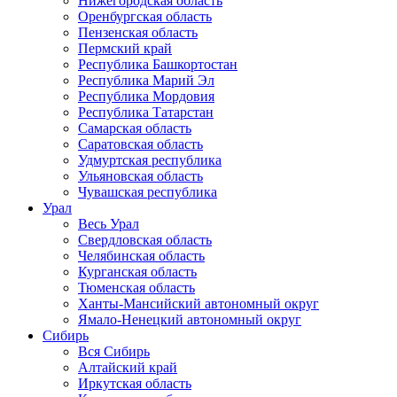
Нижегородская область
Оренбургская область
Пензенская область
Пермский край
Республика Башкортостан
Республика Марий Эл
Республика Мордовия
Республика Татарстан
Самарская область
Саратовская область
Удмуртская республика
Ульяновская область
Чувашская республика
Урал
Весь Урал
Свердловская область
Челябинская область
Курганская область
Тюменская область
Ханты-Мансийский автономный округ
Ямало-Ненецкий автономный округ
Сибирь
Вся Сибирь
Алтайский край
Иркутская область