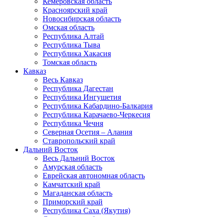
Кемеровская область
Красноярский край
Новосибирская область
Омская область
Республика Алтай
Республика Тыва
Республика Хакасия
Томская область
Кавказ
Весь Кавказ
Республика Дагестан
Республика Ингушетия
Республика Кабардино-Балкария
Республика Карачаево-Черкесия
Республика Чечня
Северная Осетия – Алания
Ставропольский край
Дальний Восток
Весь Дальний Восток
Амурская область
Еврейская автономная область
Камчатский край
Магаданская область
Приморский край
Республика Саха (Якутия)