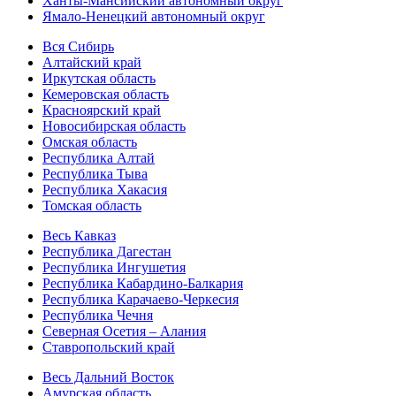
Ханты-Мансийский автономный округ
Ямало-Ненецкий автономный округ
Вся Сибирь
Алтайский край
Иркутская область
Кемеровская область
Красноярский край
Новосибирская область
Омская область
Республика Алтай
Республика Тыва
Республика Хакасия
Томская область
Весь Кавказ
Республика Дагестан
Республика Ингушетия
Республика Кабардино-Балкария
Республика Карачаево-Черкесия
Республика Чечня
Северная Осетия – Алания
Ставропольский край
Весь Дальний Восток
Амурская область