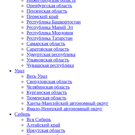
Нижегородская область
Оренбургская область
Пензенская область
Пермский край
Республика Башкортостан
Республика Марий Эл
Республика Мордовия
Республика Татарстан
Самарская область
Саратовская область
Удмуртская республика
Ульяновская область
Чувашская республика
Урал
Весь Урал
Свердловская область
Челябинская область
Курганская область
Тюменская область
Ханты-Мансийский автономный округ
Ямало-Ненецкий автономный округ
Сибирь
Вся Сибирь
Алтайский край
Иркутская область