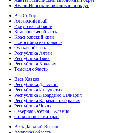
Ханты-Мансийский автономный округ
Ямало-Ненецкий автономный округ
Вся Сибирь
Алтайский край
Иркутская область
Кемеровская область
Красноярский край
Новосибирская область
Омская область
Республика Алтай
Республика Тыва
Республика Хакасия
Томская область
Весь Кавказ
Республика Дагестан
Республика Ингушетия
Республика Кабардино-Балкария
Республика Карачаево-Черкесия
Республика Чечня
Северная Осетия – Алания
Ставропольский край
Весь Дальний Восток
Амурская область