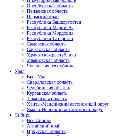
Нижегородская область
Оренбургская область
Пензенская область
Пермский край
Республика Башкортостан
Республика Марий Эл
Республика Мордовия
Республика Татарстан
Самарская область
Саратовская область
Удмуртская республика
Ульяновская область
Чувашская республика
Урал
Весь Урал
Свердловская область
Челябинская область
Курганская область
Тюменская область
Ханты-Мансийский автономный округ
Ямало-Ненецкий автономный округ
Сибирь
Вся Сибирь
Алтайский край
Иркутская область