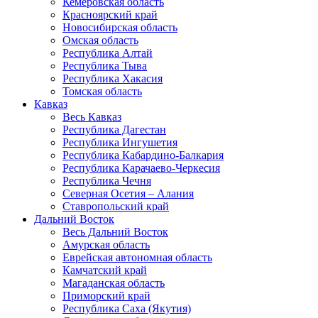
Кемеровская область
Красноярский край
Новосибирская область
Омская область
Республика Алтай
Республика Тыва
Республика Хакасия
Томская область
Кавказ
Весь Кавказ
Республика Дагестан
Республика Ингушетия
Республика Кабардино-Балкария
Республика Карачаево-Черкесия
Республика Чечня
Северная Осетия – Алания
Ставропольский край
Дальний Восток
Весь Дальний Восток
Амурская область
Еврейская автономная область
Камчатский край
Магаданская область
Приморский край
Республика Саха (Якутия)