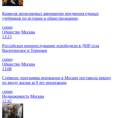
Кравцов анонсировал завершение внедрения единых
учебников по истории и обществознанию
corner
Общество
Москва
13:23
Российские военнослужащие освободили в ДНР села
Васютинское и Торецкое
corner
Общество
Москва
13:08
Собянин: программа реновации в Москве поставила рекорд
по вводу жилья за 9 лет реализации
corner
Недвижимость
Москва
12:42