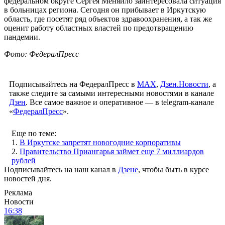
федеральном округе Сергея Меняйло заинтересовала ситуация
в больницах региона. Сегодня он прибывает в Иркутскую
область, где посетят ряд объектов здравоохранения, а так же
оценит работу областных властей по предотвращению
пандемии.
Фото: ФедералПресс
Подписывайтесь на ФедералПресс в
МАХ
,
Дзен.Новости
, а
также следите за самыми интересными новостями в канале
Дзен
. Все самое важное и оперативное — в telegram-канале
«
ФедералПресс
».
Еще по теме:
1.
В Иркутске запретят новогодние корпоративы
2.
Правительство Приангарья займет еще 7 миллиардов
рублей
Подписывайтесь на наш канал в
Дзене
, чтобы быть в курсе
новостей дня.
Реклама
Новости
16:38