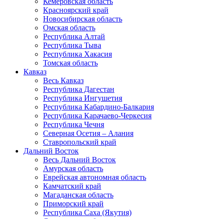
Кемеровская область
Красноярский край
Новосибирская область
Омская область
Республика Алтай
Республика Тыва
Республика Хакасия
Томская область
Кавказ
Весь Кавказ
Республика Дагестан
Республика Ингушетия
Республика Кабардино-Балкария
Республика Карачаево-Черкесия
Республика Чечня
Северная Осетия – Алания
Ставропольский край
Дальний Восток
Весь Дальний Восток
Амурская область
Еврейская автономная область
Камчатский край
Магаданская область
Приморский край
Республика Саха (Якутия)