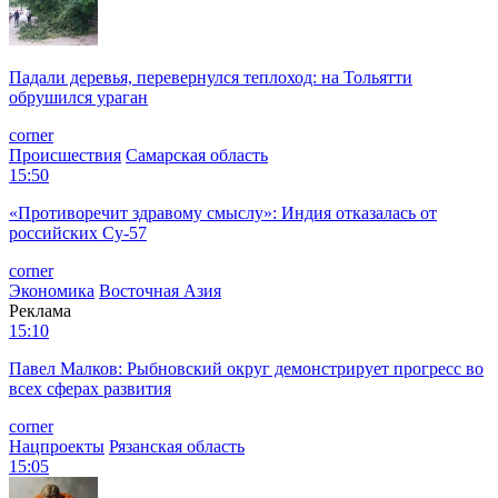
Падали деревья, перевернулся теплоход: на Тольятти
обрушился ураган
corner
Происшествия
Самарская область
15:50
«Противоречит здравому смыслу»: Индия отказалась от
российских Су-57
corner
Экономика
Восточная Азия
Реклама
15:10
Павел Малков: Рыбновский округ демонстрирует прогресс во
всех сферах развития
corner
Нацпроекты
Рязанская область
15:05