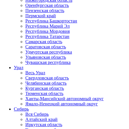
Нижегородская область
Оренбургская область
Пензенская область
Пермский край
Республика Башкортостан
Республика Марий Эл
Республика Мордовия
Республика Татарстан
Самарская область
Саратовская область
Удмуртская республика
Ульяновская область
Чувашская республика
Урал
Весь Урал
Свердловская область
Челябинская область
Курганская область
Тюменская область
Ханты-Мансийский автономный округ
Ямало-Ненецкий автономный округ
Сибирь
Вся Сибирь
Алтайский край
Иркутская область