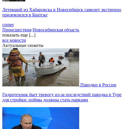
Летевший из Хабаровска в Новосибирск самолет экстренно
приземлился в Братске
corner
Происшествия
Новосибирская область
показать еще [...]
все новости
Актуальные сюжеты
Паводки в России
Гидротехник бьет тревогу из-за последствий паводка в Туре
для стройки: поймы должны стать парками