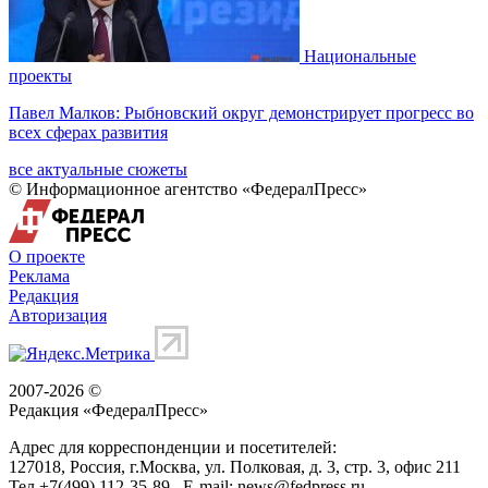
Национальные
проекты
Павел Малков: Рыбновский округ демонстрирует прогресс во
всех сферах развития
все актуальные сюжеты
© Информационное агентство «ФедералПресс»
О проекте
Реклама
Редакция
Авторизация
2007-2026 ©
Редакция «
ФедералПресс
»
Адрес для корреспонденции и посетителей:
127018
, Россия, г.
Москва
,
ул. Полковая, д. 3, стр. 3
, офис 211
Тел.
+7(499) 112-35-89
E-mail:
news@fedpress.ru