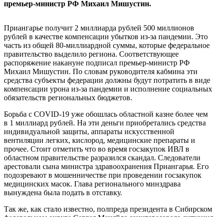
премьер-министр РФ Михаил Мишустин.
Приангарье получит 2 миллиарда рублей 500 миллионов
рублей в качестве компенсации убытков из-за пандемии. Это
часть из общей 80-миллиардной суммы, которые федеральное
правительство выделило региона. Соответствующее
распоряжение накануне подписал премьер-министр РФ
Михаил Мишустин. По словам руководителя кабмина эти
средства субъекты федерации должны будут потратить в виде
компенсации урона из-за пандемии и исполнение социальных
обязательств региональных бюджетов.
Борьба с COVID-19 уже обошлась областной казне более чем
в 1 миллиард рублей. На эти деньги приобретались средства
индивидуальной защиты, аппараты искусственной
вентиляции легких, кислород, медицинские препараты и
прочее. Стоит отметить что во время госзакупок ИВЛ в
областном правительстве разразился скандал. Следователи
арестовали сына министра здравоохранения Приангарья. Его
подозревают в мошенничестве при проведении госзакупок
медицинских масок. Глава регионального минздрава
вынуждена была подать в отставку.
Так же, как стало известно, полпреда президента в Сибирском