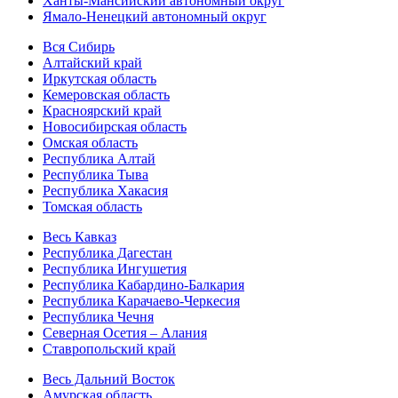
Ханты-Мансийский автономный округ
Ямало-Ненецкий автономный округ
Вся Сибирь
Алтайский край
Иркутская область
Кемеровская область
Красноярский край
Новосибирская область
Омская область
Республика Алтай
Республика Тыва
Республика Хакасия
Томская область
Весь Кавказ
Республика Дагестан
Республика Ингушетия
Республика Кабардино-Балкария
Республика Карачаево-Черкесия
Республика Чечня
Северная Осетия – Алания
Ставропольский край
Весь Дальний Восток
Амурская область