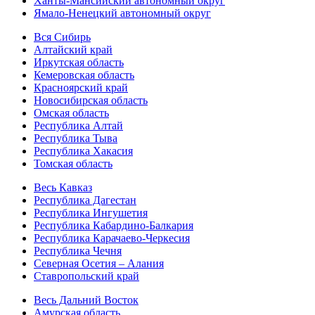
Ханты-Мансийский автономный округ
Ямало-Ненецкий автономный округ
Вся Сибирь
Алтайский край
Иркутская область
Кемеровская область
Красноярский край
Новосибирская область
Омская область
Республика Алтай
Республика Тыва
Республика Хакасия
Томская область
Весь Кавказ
Республика Дагестан
Республика Ингушетия
Республика Кабардино-Балкария
Республика Карачаево-Черкесия
Республика Чечня
Северная Осетия – Алания
Ставропольский край
Весь Дальний Восток
Амурская область