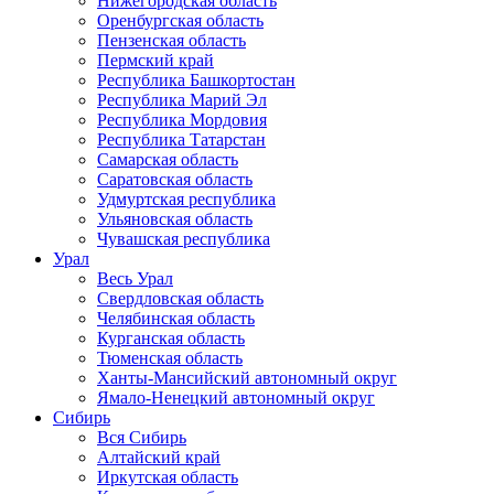
Нижегородская область
Оренбургская область
Пензенская область
Пермский край
Республика Башкортостан
Республика Марий Эл
Республика Мордовия
Республика Татарстан
Самарская область
Саратовская область
Удмуртская республика
Ульяновская область
Чувашская республика
Урал
Весь Урал
Свердловская область
Челябинская область
Курганская область
Тюменская область
Ханты-Мансийский автономный округ
Ямало-Ненецкий автономный округ
Сибирь
Вся Сибирь
Алтайский край
Иркутская область