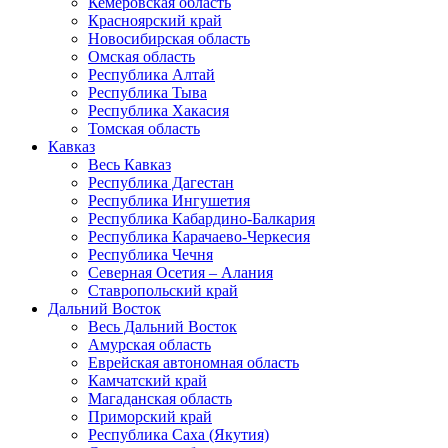
Кемеровская область
Красноярский край
Новосибирская область
Омская область
Республика Алтай
Республика Тыва
Республика Хакасия
Томская область
Кавказ
Весь Кавказ
Республика Дагестан
Республика Ингушетия
Республика Кабардино-Балкария
Республика Карачаево-Черкесия
Республика Чечня
Северная Осетия – Алания
Ставропольский край
Дальний Восток
Весь Дальний Восток
Амурская область
Еврейская автономная область
Камчатский край
Магаданская область
Приморский край
Республика Саха (Якутия)