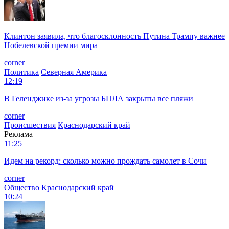
Клинтон заявила, что благосклонность Путина Трампу важнее
Нобелевской премии мира
corner
Политика
Северная Америка
12:19
В Геленджике из-за угрозы БПЛА закрыты все пляжи
corner
Происшествия
Краснодарский край
Реклама
11:25
Идем на рекорд: сколько можно прождать самолет в Сочи
corner
Общество
Краснодарский край
10:24