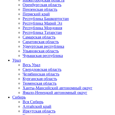
Нижегородская область
Оренбургская область
Пензенская область
Пермский край
Республика Башкортостан
Республика Марий Эл
Республика Мордовия
Республика Татарстан
Самарская область
Саратовская область
Удмуртская республика
Ульяновская область
Чувашская республика
Урал
Весь Урал
Свердловская область
Челябинская область
Курганская область
Тюменская область
Ханты-Мансийский автономный округ
Ямало-Ненецкий автономный округ
Сибирь
Вся Сибирь
Алтайский край
Иркутская область