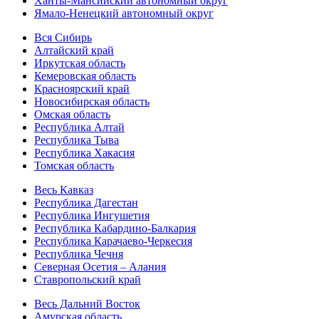
Ханты-Мансийский автономный округ
Ямало-Ненецкий автономный округ
Вся Сибирь
Алтайский край
Иркутская область
Кемеровская область
Красноярский край
Новосибирская область
Омская область
Республика Алтай
Республика Тыва
Республика Хакасия
Томская область
Весь Кавказ
Республика Дагестан
Республика Ингушетия
Республика Кабардино-Балкария
Республика Карачаево-Черкесия
Республика Чечня
Северная Осетия – Алания
Ставропольский край
Весь Дальний Восток
Амурская область