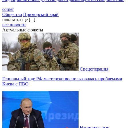
corner
Общество
Приморский край
показать еще [...]
все новости
Актуальные сюжеты
Спецоперация
Гениальный ход: РФ мастерски воспользовалась проблемами
Киева с ПВО
Национальные