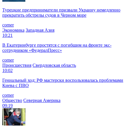
Турецкие предприниматели призвали Украину немедленно
прекратить обстрелы судов в Черном море
corner
Экономика
Западная Азия
10:21
В Екатеринбурге простятся с погибшим на фронте экс-
сотрудником «ФедералПресс»
corner
Происшествия
Свердловская область
10:02
Гениальный ход: РФ мастерски воспользовалась проблемами
Киева с ПВО
corner
Общество
Северная Америка
09:19