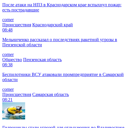
После атаки на НПЗ в Краснодарском крае вспыхнул пожар:
есть пострадавшие
corner
Происшествия
Краснодарский край
08:48
Мельниченко рассказал о последствиях ракетной угрозы в
Пензенской области
corner
Общество
Пензенская область
08:38
Беспилотники ВСУ атаковали промпредприятие в Самарской
области
corner
Происшествия
Самарская область
08:21
Гидроциклы стали угрозой для отдыхающих во Владивостоке