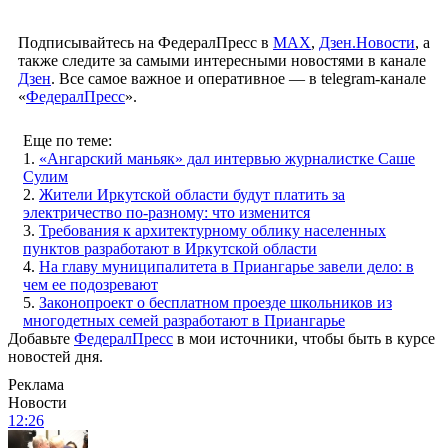
Подписывайтесь на ФедералПресс в
МАХ
,
Дзен.Новости
, а
также следите за самыми интересными новостями в канале
Дзен
. Все самое важное и оперативное — в telegram-канале
«
ФедералПресс
».
Еще по теме:
1.
«Ангарский маньяк» дал интервью журналистке Саше
Сулим
2.
Жители Иркутской области будут платить за
электричество по-разному: что изменится
3.
Требования к архитектурному облику населенных
пунктов разработают в Иркутской области
4.
На главу муниципалитета в Приангарье завели дело: в
чем ее подозревают
5.
Законопроект о бесплатном проезде школьников из
многодетных семей разработают в Приангарье
Добавьте
ФедералПресс
в мои источники, чтобы быть в курсе
новостей дня.
Реклама
Новости
12:26