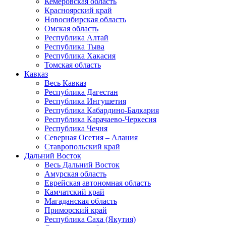
Кемеровская область
Красноярский край
Новосибирская область
Омская область
Республика Алтай
Республика Тыва
Республика Хакасия
Томская область
Кавказ
Весь Кавказ
Республика Дагестан
Республика Ингушетия
Республика Кабардино-Балкария
Республика Карачаево-Черкесия
Республика Чечня
Северная Осетия – Алания
Ставропольский край
Дальний Восток
Весь Дальний Восток
Амурская область
Еврейская автономная область
Камчатский край
Магаданская область
Приморский край
Республика Саха (Якутия)