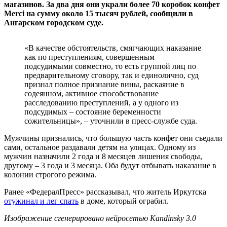
магазинов. За два дня они украли более 70 коробок конфет
Merci на сумму около 15 тысяч рублей, сообщили в
Ангарском городском суде.
«В качестве обстоятельств, смягчающих наказание
как по преступлениям, совершенным
подсудимыми совместно, то есть группой лиц по
предварительному сговору, так и единолично, суд
признал полное признание вины, раскаяние в
содеянном, активное способствование
расследованию преступлений, а у одного из
подсудимых – состояние беременности
сожительницы», – уточнили в пресс-службе суда.
Мужчины признались, что большую часть конфет они съедали
сами, остальное раздавали детям на улицах. Одному из
мужчин назначили 2 года и 8 месяцев лишения свободы,
другому – 3 года и 3 месяца. Оба будут отбывать наказание в
колонии строгого режима.
Ранее «ФедералПресс» рассказывал, что житель Иркутска
отужинал и лег спать
в доме, который ограбил.
Изображение сгенерировано нейросетью Kandinsky 3.0