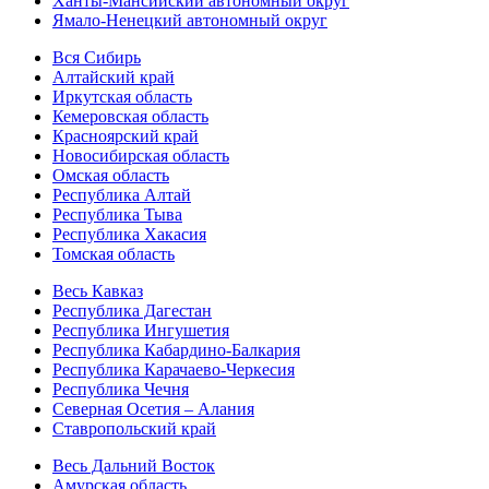
Ханты-Мансийский автономный округ
Ямало-Ненецкий автономный округ
Вся Сибирь
Алтайский край
Иркутская область
Кемеровская область
Красноярский край
Новосибирская область
Омская область
Республика Алтай
Республика Тыва
Республика Хакасия
Томская область
Весь Кавказ
Республика Дагестан
Республика Ингушетия
Республика Кабардино-Балкария
Республика Карачаево-Черкесия
Республика Чечня
Северная Осетия – Алания
Ставропольский край
Весь Дальний Восток
Амурская область