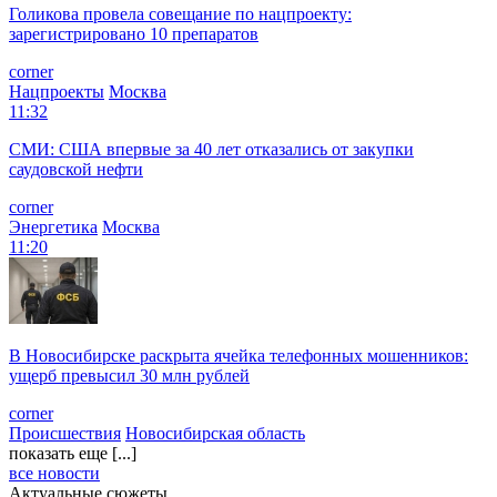
Голикова провела совещание по нацпроекту:
зарегистрировано 10 препаратов
corner
Нацпроекты
Москва
11:32
СМИ: США впервые за 40 лет отказались от закупки
саудовской нефти
corner
Энергетика
Москва
11:20
В Новосибирске раскрыта ячейка телефонных мошенников:
ущерб превысил 30 млн рублей
corner
Происшествия
Новосибирская область
показать еще [...]
все новости
Актуальные сюжеты