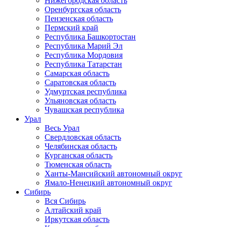
Нижегородская область
Оренбургская область
Пензенская область
Пермский край
Республика Башкортостан
Республика Марий Эл
Республика Мордовия
Республика Татарстан
Самарская область
Саратовская область
Удмуртская республика
Ульяновская область
Чувашская республика
Урал
Весь Урал
Свердловская область
Челябинская область
Курганская область
Тюменская область
Ханты-Мансийский автономный округ
Ямало-Ненецкий автономный округ
Сибирь
Вся Сибирь
Алтайский край
Иркутская область