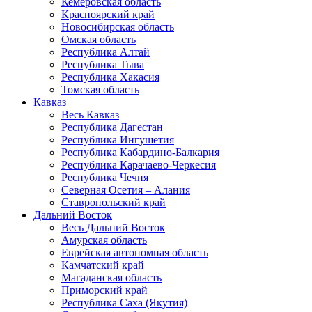
Кемеровская область
Красноярский край
Новосибирская область
Омская область
Республика Алтай
Республика Тыва
Республика Хакасия
Томская область
Кавказ
Весь Кавказ
Республика Дагестан
Республика Ингушетия
Республика Кабардино-Балкария
Республика Карачаево-Черкесия
Республика Чечня
Северная Осетия – Алания
Ставропольский край
Дальний Восток
Весь Дальний Восток
Амурская область
Еврейская автономная область
Камчатский край
Магаданская область
Приморский край
Республика Саха (Якутия)