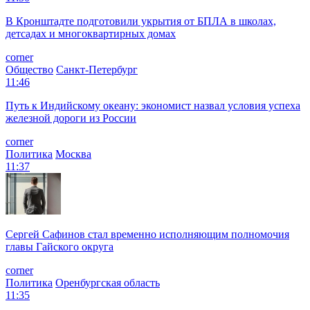
В Кронштадте подготовили укрытия от БПЛА в школах,
детсадах и многоквартирных домах
corner
Общество
Санкт-Петербург
11:46
Путь к Индийскому океану: экономист назвал условия успеха
железной дороги из России
corner
Политика
Москва
11:37
Сергей Сафинов стал временно исполняющим полномочия
главы Гайского округа
corner
Политика
Оренбургская область
11:35