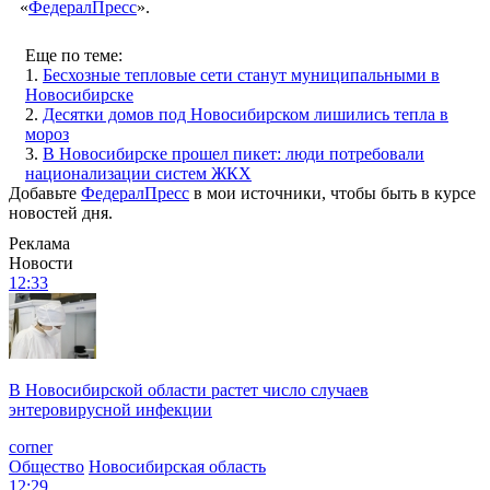
«
ФедералПресс
».
Еще по теме:
1.
Бесхозные тепловые сети станут муниципальными в
Новосибирске
2.
Десятки домов под Новосибирском лишились тепла в
мороз
3.
В Новосибирске прошел пикет: люди потребовали
национализации систем ЖКХ
Добавьте
ФедералПресс
в мои источники, чтобы быть в курсе
новостей дня.
Реклама
Новости
12:33
В Новосибирской области растет число случаев
энтеровирусной инфекции
corner
Общество
Новосибирская область
12:29