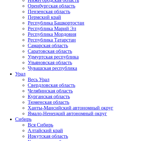
Нижегородская область
Оренбургская область
Пензенская область
Пермский край
Республика Башкортостан
Республика Марий Эл
Республика Мордовия
Республика Татарстан
Самарская область
Саратовская область
Удмуртская республика
Ульяновская область
Чувашская республика
Урал
Весь Урал
Свердловская область
Челябинская область
Курганская область
Тюменская область
Ханты-Мансийский автономный округ
Ямало-Ненецкий автономный округ
Сибирь
Вся Сибирь
Алтайский край
Иркутская область