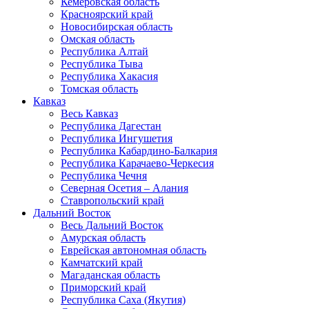
Кемеровская область
Красноярский край
Новосибирская область
Омская область
Республика Алтай
Республика Тыва
Республика Хакасия
Томская область
Кавказ
Весь Кавказ
Республика Дагестан
Республика Ингушетия
Республика Кабардино-Балкария
Республика Карачаево-Черкесия
Республика Чечня
Северная Осетия – Алания
Ставропольский край
Дальний Восток
Весь Дальний Восток
Амурская область
Еврейская автономная область
Камчатский край
Магаданская область
Приморский край
Республика Саха (Якутия)