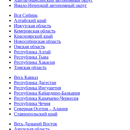
Ханты-Мансийский автономный округ
Ямало-Ненецкий автономный округ
Вся Сибирь
Алтайский край
Иркутская область
Кемеровская область
Красноярский край
Новосибирская область
Омская область
Республика Алтай
Республика Тыва
Республика Хакасия
Томская область
Весь Кавказ
Республика Дагестан
Республика Ингушетия
Республика Кабардино-Балкария
Республика Карачаево-Черкесия
Республика Чечня
Северная Осетия – Алания
Ставропольский край
Весь Дальний Восток
Амурская область