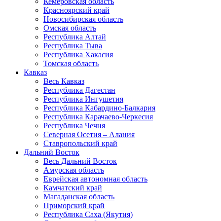
Кемеровская область
Красноярский край
Новосибирская область
Омская область
Республика Алтай
Республика Тыва
Республика Хакасия
Томская область
Кавказ
Весь Кавказ
Республика Дагестан
Республика Ингушетия
Республика Кабардино-Балкария
Республика Карачаево-Черкесия
Республика Чечня
Северная Осетия – Алания
Ставропольский край
Дальний Восток
Весь Дальний Восток
Амурская область
Еврейская автономная область
Камчатский край
Магаданская область
Приморский край
Республика Саха (Якутия)