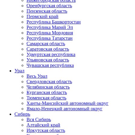
Нижегородская область
Оренбургская область
Пензенская область
Пермский край
Республика Башкортостан
Республика Марий Эл
Республика Мордовия
Республика Татарстан
Самарская область
Саратовская область
Удмуртская республика
Ульяновская область
Чувашская республика
Урал
Весь Урал
Свердловская область
Челябинская область
Курганская область
Тюменская область
Ханты-Мансийский автономный округ
Ямало-Ненецкий автономный округ
Сибирь
Вся Сибирь
Алтайский край
Иркутская область