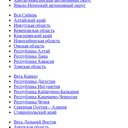
Ханты-Мансийский автономный округ
Ямало-Ненецкий автономный округ
Вся Сибирь
Алтайский край
Иркутская область
Кемеровская область
Красноярский край
Новосибирская область
Омская область
Республика Алтай
Республика Тыва
Республика Хакасия
Томская область
Весь Кавказ
Республика Дагестан
Республика Ингушетия
Республика Кабардино-Балкария
Республика Карачаево-Черкесия
Республика Чечня
Северная Осетия – Алания
Ставропольский край
Весь Дальний Восток
Амурская область