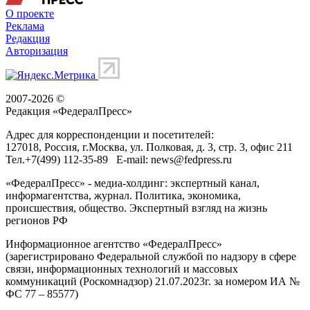
О проекте
Реклама
Редакция
Авторизация
2007-2026 ©
Редакция «
ФедералПресс
»
Адрес для корреспонденции и посетителей:
127018
, Россия, г.
Москва
,
ул. Полковая, д. 3, стр. 3
, офис 211
Тел.
+7(499) 112-35-89
E-mail:
news@fedpress.ru
«ФедералПресс» - медиа-холдинг: экспертный канал,
информагентства, журнал. Политика, экономика,
происшествия, общество. Экспертный взгляд на жизнь
регионов РФ
Информационное агентство «ФедералПресс»
(зарегистрировано Федеральной службой по надзору в сфере
связи, информационных технологий и массовых
коммуникаций (Роскомнадзор) 21.07.2023г. за номером ИА №
ФС 77 – 85577)