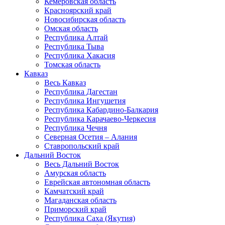
Кемеровская область
Красноярский край
Новосибирская область
Омская область
Республика Алтай
Республика Тыва
Республика Хакасия
Томская область
Кавказ
Весь Кавказ
Республика Дагестан
Республика Ингушетия
Республика Кабардино-Балкария
Республика Карачаево-Черкесия
Республика Чечня
Северная Осетия – Алания
Ставропольский край
Дальний Восток
Весь Дальний Восток
Амурская область
Еврейская автономная область
Камчатский край
Магаданская область
Приморский край
Республика Саха (Якутия)