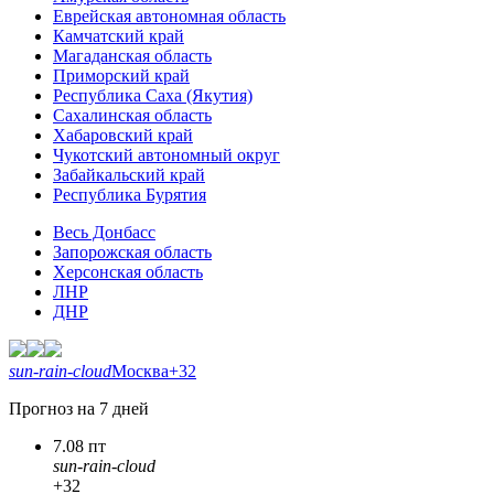
Еврейская автономная область
Камчатский край
Магаданская область
Приморский край
Республика Саха (Якутия)
Сахалинская область
Хабаровский край
Чукотский автономный округ
Забайкальский край
Республика Бурятия
Весь Донбасс
Запорожская область
Херсонская область
ЛНР
ДНР
sun-rain-cloud
Москва
+32
Прогноз на 7 дней
7.08 пт
sun-rain-cloud
+32