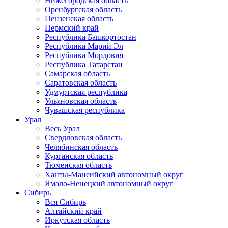
Нижегородская область
Оренбургская область
Пензенская область
Пермский край
Республика Башкортостан
Республика Марий Эл
Республика Мордовия
Республика Татарстан
Самарская область
Саратовская область
Удмуртская республика
Ульяновская область
Чувашская республика
Урал
Весь Урал
Свердловская область
Челябинская область
Курганская область
Тюменская область
Ханты-Мансийский автономный округ
Ямало-Ненецкий автономный округ
Сибирь
Вся Сибирь
Алтайский край
Иркутская область