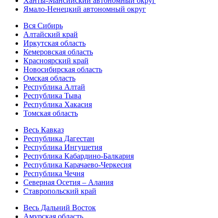
Ханты-Мансийский автономный округ
Ямало-Ненецкий автономный округ
Вся Сибирь
Алтайский край
Иркутская область
Кемеровская область
Красноярский край
Новосибирская область
Омская область
Республика Алтай
Республика Тыва
Республика Хакасия
Томская область
Весь Кавказ
Республика Дагестан
Республика Ингушетия
Республика Кабардино-Балкария
Республика Карачаево-Черкесия
Республика Чечня
Северная Осетия – Алания
Ставропольский край
Весь Дальний Восток
Амурская область