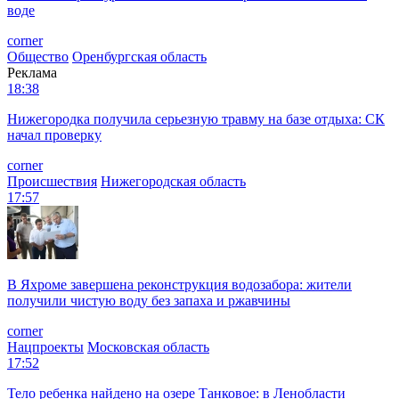
воде
corner
Общество
Оренбургская область
Реклама
18:38
Нижегородка получила серьезную травму на базе отдыха: СК
начал проверку
corner
Происшествия
Нижегородская область
17:57
В Яхроме завершена реконструкция водозабора: жители
получили чистую воду без запаха и ржавчины
corner
Нацпроекты
Московская область
17:52
Тело ребенка найдено на озере Танковое: в Ленобласти