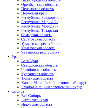
Нижегородская область
Оренбургская область
Пензенская область
Пермский край
Республика Башкортостан
Республика Марий Эл
Республика Мордовия
Республика Татарстан
Самарская область
Саратовская область
Удмуртская республика
Ульяновская область
Чувашская республика
Урал
Весь Урал
Свердловская область
Челябинская область
Курганская область
Тюменская область
Ханты-Мансийский автономный округ
Ямало-Ненецкий автономный округ
Сибирь
Вся Сибирь
Алтайский край
Иркутская область