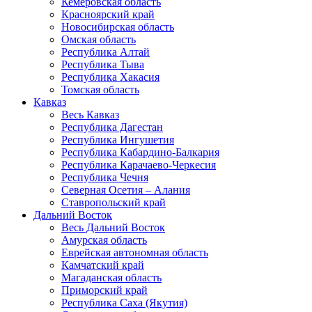
Кемеровская область
Красноярский край
Новосибирская область
Омская область
Республика Алтай
Республика Тыва
Республика Хакасия
Томская область
Кавказ
Весь Кавказ
Республика Дагестан
Республика Ингушетия
Республика Кабардино-Балкария
Республика Карачаево-Черкесия
Республика Чечня
Северная Осетия – Алания
Ставропольский край
Дальний Восток
Весь Дальний Восток
Амурская область
Еврейская автономная область
Камчатский край
Магаданская область
Приморский край
Республика Саха (Якутия)