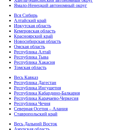
Ханты-Мансийский автономный округ
Ямало-Ненецкий автономный округ
Вся Сибирь
Алтайский край
Иркутская область
Кемеровская область
Красноярский край
Новосибирская область
Омская область
Республика Алтай
Республика Тыва
Республика Хакасия
Томская область
Весь Кавказ
Республика Дагестан
Республика Ингушетия
Республика Кабардино-Балкария
Республика Карачаево-Черкесия
Республика Чечня
Северная Осетия – Алания
Ставропольский край
Весь Дальний Восток
Амурская область