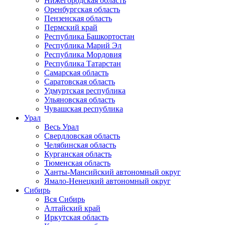
Нижегородская область
Оренбургская область
Пензенская область
Пермский край
Республика Башкортостан
Республика Марий Эл
Республика Мордовия
Республика Татарстан
Самарская область
Саратовская область
Удмуртская республика
Ульяновская область
Чувашская республика
Урал
Весь Урал
Свердловская область
Челябинская область
Курганская область
Тюменская область
Ханты-Мансийский автономный округ
Ямало-Ненецкий автономный округ
Сибирь
Вся Сибирь
Алтайский край
Иркутская область