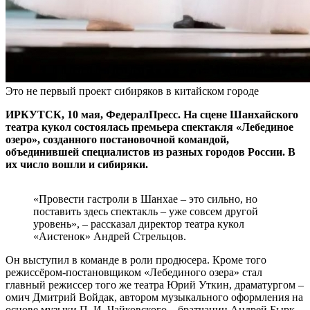
Это не первый проект сибиряков в китайском городе
ИРКУТСК, 10 мая, ФедералПресс. На сцене Шанхайского
театра кукол состоялась премьера спектакля «Лебединое
озеро», созданного постановочной командой,
объединившей специалистов из разных городов России. В
их число вошли и сибиряки.
«Провести гастроли в Шанхае – это сильно, но
поставить здесь спектакль – уже совсем другой
уровень», – рассказал директор театра кукол
«Аистенок» Андрей Стрельцов.
Он выступил в команде в роли продюсера. Кроме того
режиссёром-постановщиком «Лебединого озера» стал
главный режиссер того же театра Юрий Уткин, драматургом –
омич Дмитрий Войдак, автором музыкального оформления на
основе музыки П. И. Чайковского – братчанин Андрей Бырк.