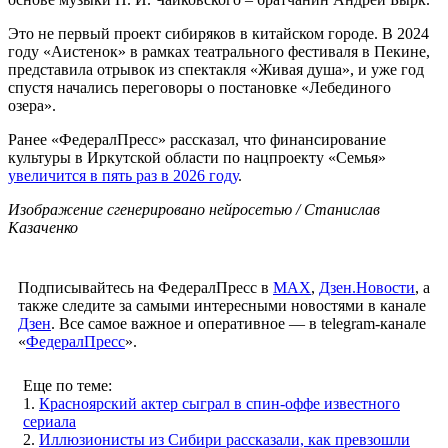
Это не первый проект сибиряков в китайском городе. В 2024
году «Аистенок» в рамках театрального фестиваля в Пекине,
представила отрывок из спектакля «Живая душа», и уже год
спустя начались переговоры о постановке «Лебединого
озера».
Ранее «ФедералПресс» рассказал, что финансирование
культуры в Иркутской области по нацпроекту «Семья»
увеличится в пять раз в 2026 году
.
Изображение сгенерировано нейросетью / Станислав
Казаченко
Подписывайтесь на ФедералПресс в
МАХ
,
Дзен.Новости
, а
также следите за самыми интересными новостями в канале
Дзен
. Все самое важное и оперативное — в telegram-канале
«
ФедералПресс
».
Еще по теме:
1.
Красноярский актер сыграл в спин-оффе известного
сериала
2.
Иллюзионисты из Сибири рассказали, как превзошли