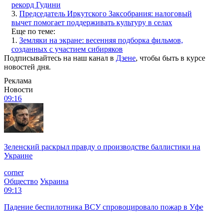
рекорд Гудини
3.
Председатель Иркутского Заксобрания: налоговый
вычет помогает поддерживать культуру в селах
Еще по теме:
1.
Земляки на экране: весенняя подборка фильмов,
созданных с участием сибиряков
Подписывайтесь на наш канал в
Дзене
, чтобы быть в курсе
новостей дня.
Реклама
Новости
09:16
Зеленский раскрыл правду о производстве баллистики на
Украине
corner
Общество
Украина
09:13
Падение беспилотника ВСУ спровоцировало пожар в Уфе