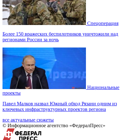
Спецоперация
Более 150 вражеских беспилотников уничтожили над
регионами России за ночь
Национальные
проекты
Павел Малков назвал Южный обход Рязани одним из
ключевых инфраструктурных проектов региона
все актуальные сюжеты
© Информационное агентство «ФедералПресс»