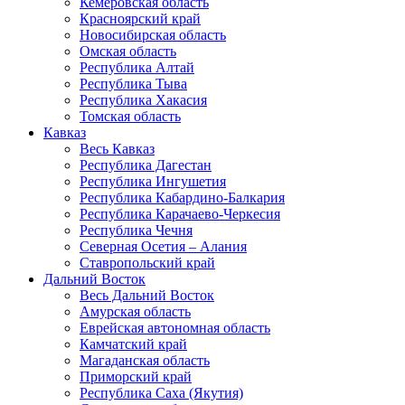
Кемеровская область
Красноярский край
Новосибирская область
Омская область
Республика Алтай
Республика Тыва
Республика Хакасия
Томская область
Кавказ
Весь Кавказ
Республика Дагестан
Республика Ингушетия
Республика Кабардино-Балкария
Республика Карачаево-Черкесия
Республика Чечня
Северная Осетия – Алания
Ставропольский край
Дальний Восток
Весь Дальний Восток
Амурская область
Еврейская автономная область
Камчатский край
Магаданская область
Приморский край
Республика Саха (Якутия)