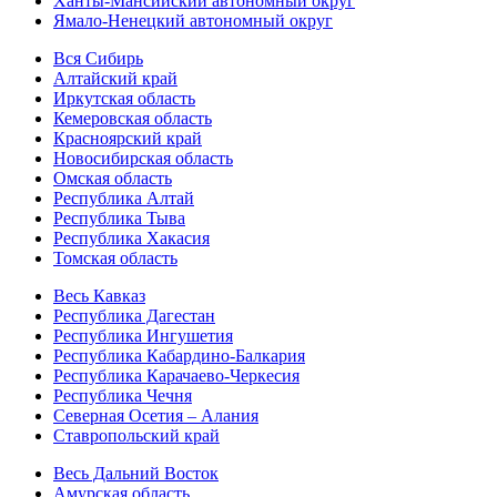
Ханты-Мансийский автономный округ
Ямало-Ненецкий автономный округ
Вся Сибирь
Алтайский край
Иркутская область
Кемеровская область
Красноярский край
Новосибирская область
Омская область
Республика Алтай
Республика Тыва
Республика Хакасия
Томская область
Весь Кавказ
Республика Дагестан
Республика Ингушетия
Республика Кабардино-Балкария
Республика Карачаево-Черкесия
Республика Чечня
Северная Осетия – Алания
Ставропольский край
Весь Дальний Восток
Амурская область