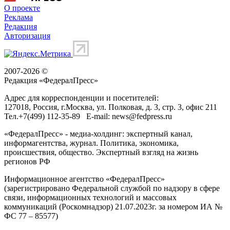
О проекте
Реклама
Редакция
Авторизация
2007-2026 ©
Редакция «
ФедералПресс
»
Адрес для корреспонденции и посетителей:
127018
, Россия, г.
Москва
,
ул. Полковая, д. 3, стр. 3
, офис 211
Тел.
+7(499) 112-35-89
E-mail:
news@fedpress.ru
«ФедералПресс» - медиа-холдинг: экспертный канал,
информагентства, журнал. Политика, экономика,
происшествия, общество. Экспертный взгляд на жизнь
регионов РФ
Информационное агентство «ФедералПресс»
(зарегистрировано Федеральной службой по надзору в сфере
связи, информационных технологий и массовых
коммуникаций (Роскомнадзор) 21.07.2023г. за номером ИА №
ФС 77 – 85577)