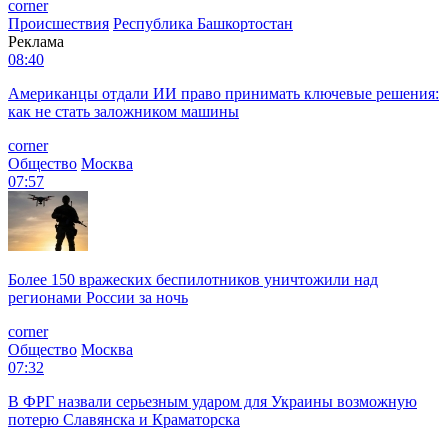
corner
Происшествия
Республика Башкортостан
Реклама
08:40
Американцы отдали ИИ право принимать ключевые решения:
как не стать заложником машины
corner
Общество
Москва
07:57
Более 150 вражеских беспилотников уничтожили над
регионами России за ночь
corner
Общество
Москва
07:32
В ФРГ назвали серьезным ударом для Украины возможную
потерю Славянска и Краматорска