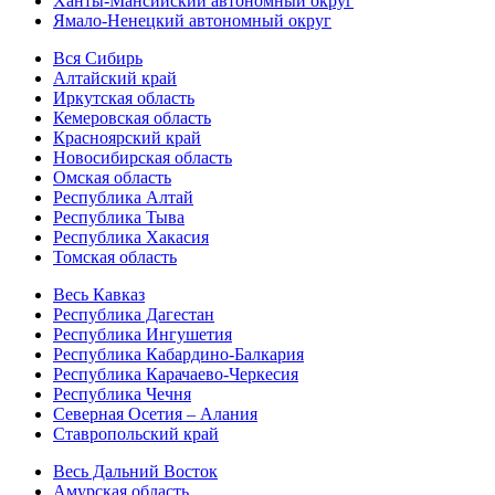
Ханты-Мансийский автономный округ
Ямало-Ненецкий автономный округ
Вся Сибирь
Алтайский край
Иркутская область
Кемеровская область
Красноярский край
Новосибирская область
Омская область
Республика Алтай
Республика Тыва
Республика Хакасия
Томская область
Весь Кавказ
Республика Дагестан
Республика Ингушетия
Республика Кабардино-Балкария
Республика Карачаево-Черкесия
Республика Чечня
Северная Осетия – Алания
Ставропольский край
Весь Дальний Восток
Амурская область