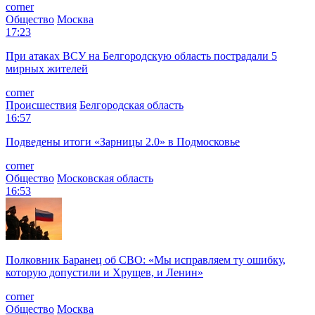
corner
Общество
Москва
17:23
При атаках ВСУ на Белгородскую область пострадали 5
мирных жителей
corner
Происшествия
Белгородская область
16:57
Подведены итоги «Зарницы 2.0» в Подмосковье
corner
Общество
Московская область
16:53
Полковник Баранец об СВО: «Мы исправляем ту ошибку,
которую допустили и Хрущев, и Ленин»
corner
Общество
Москва