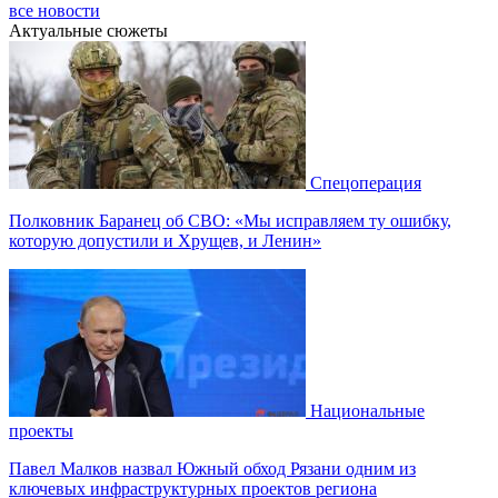
все новости
Актуальные сюжеты
Спецоперация
Полковник Баранец об СВО: «Мы исправляем ту ошибку,
которую допустили и Хрущев, и Ленин»
Национальные
проекты
Павел Малков назвал Южный обход Рязани одним из
ключевых инфраструктурных проектов региона