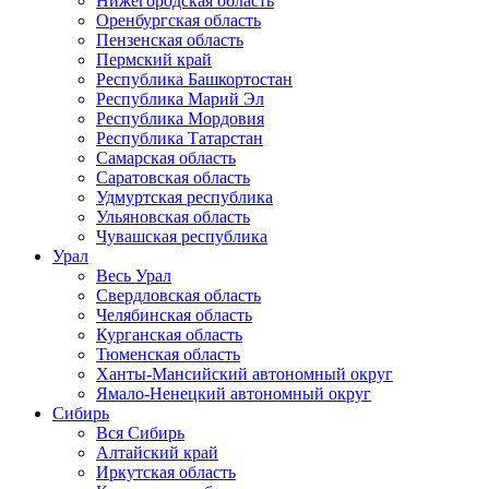
Нижегородская область
Оренбургская область
Пензенская область
Пермский край
Республика Башкортостан
Республика Марий Эл
Республика Мордовия
Республика Татарстан
Самарская область
Саратовская область
Удмуртская республика
Ульяновская область
Чувашская республика
Урал
Весь Урал
Свердловская область
Челябинская область
Курганская область
Тюменская область
Ханты-Мансийский автономный округ
Ямало-Ненецкий автономный округ
Сибирь
Вся Сибирь
Алтайский край
Иркутская область