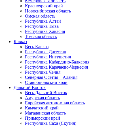
Кемеровская область
Красноярский край
Новосибирская область
Омская область
Республика Алтай
Республика Тыва
Республика Хакасия
Томская область
Кавказ
Весь Кавказ
Республика Дагестан
Республика Ингушетия
Республика Кабардино-Балкария
Республика Карачаево-Черкесия
Республика Чечня
Северная Осетия – Алания
Ставропольский край
Дальний Восток
Весь Дальний Восток
Амурская область
Еврейская автономная область
Камчатский край
Магаданская область
Приморский край
Республика Саха (Якутия)