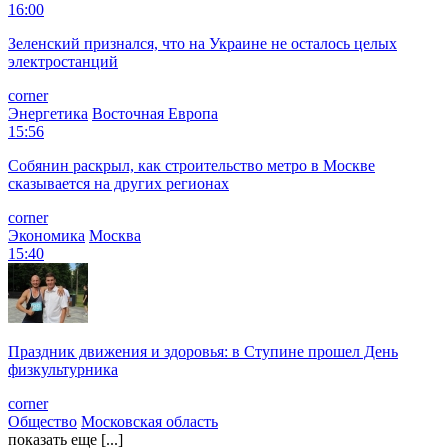
16:00
Зеленский признался, что на Украине не осталось целых
электростанций
corner
Энергетика
Восточная Европа
15:56
Собянин раскрыл, как строительство метро в Москве
сказывается на других регионах
corner
Экономика
Москва
15:40
Праздник движения и здоровья: в Ступине прошел День
физкультурника
corner
Общество
Московская область
показать еще [...]