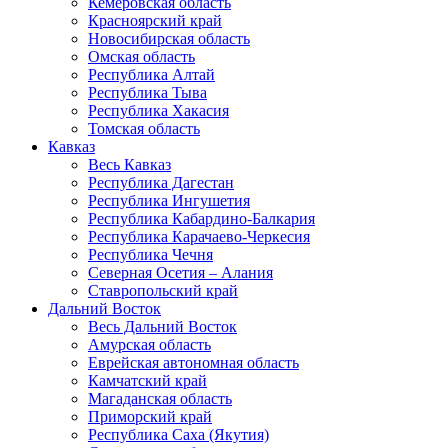
Кемеровская область
Красноярский край
Новосибирская область
Омская область
Республика Алтай
Республика Тыва
Республика Хакасия
Томская область
Кавказ
Весь Кавказ
Республика Дагестан
Республика Ингушетия
Республика Кабардино-Балкария
Республика Карачаево-Черкесия
Республика Чечня
Северная Осетия – Алания
Ставропольский край
Дальний Восток
Весь Дальний Восток
Амурская область
Еврейская автономная область
Камчатский край
Магаданская область
Приморский край
Республика Саха (Якутия)