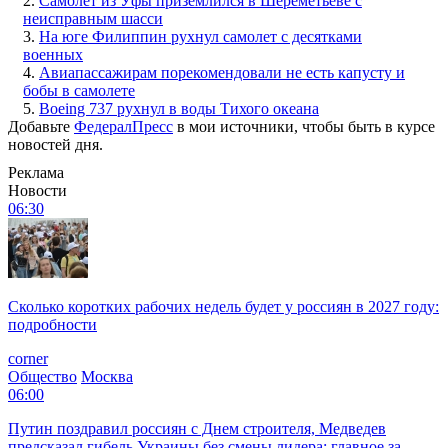
2.
Самолет из Уфы приземлился в Шереметьеве с
неисправным шасси
3.
На юге Филиппин рухнул самолет с десятками
военных
4.
Авиапассажирам порекомендовали не есть капусту и
бобы в самолете
5.
Boeing 737 рухнул в воды Тихого океана
Добавьте
ФедералПресс
в мои источники, чтобы быть в курсе
новостей дня.
Реклама
Новости
06:30
Сколько коротких рабочих недель будет у россиян в 2027 году:
подробности
corner
Общество
Москва
06:00
Путин поздравил россиян с Днем строителя, Медведев
предсказал гибель Украины без смены лидера: главное за