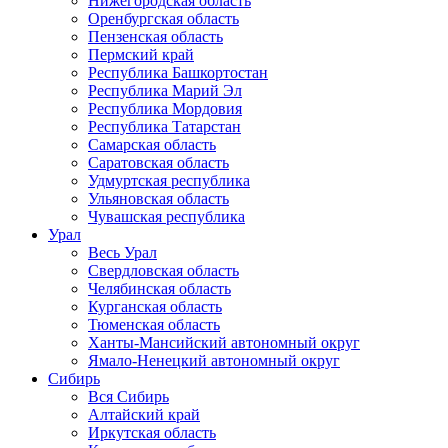
Нижегородская область
Оренбургская область
Пензенская область
Пермский край
Республика Башкортостан
Республика Марий Эл
Республика Мордовия
Республика Татарстан
Самарская область
Саратовская область
Удмуртская республика
Ульяновская область
Чувашская республика
Урал
Весь Урал
Свердловская область
Челябинская область
Курганская область
Тюменская область
Ханты-Мансийский автономный округ
Ямало-Ненецкий автономный округ
Сибирь
Вся Сибирь
Алтайский край
Иркутская область