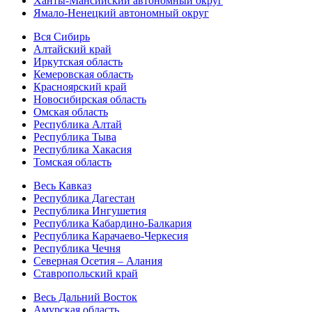
Ханты-Мансийский автономный округ
Ямало-Ненецкий автономный округ
Вся Сибирь
Алтайский край
Иркутская область
Кемеровская область
Красноярский край
Новосибирская область
Омская область
Республика Алтай
Республика Тыва
Республика Хакасия
Томская область
Весь Кавказ
Республика Дагестан
Республика Ингушетия
Республика Кабардино-Балкария
Республика Карачаево-Черкесия
Республика Чечня
Северная Осетия – Алания
Ставропольский край
Весь Дальний Восток
Амурская область