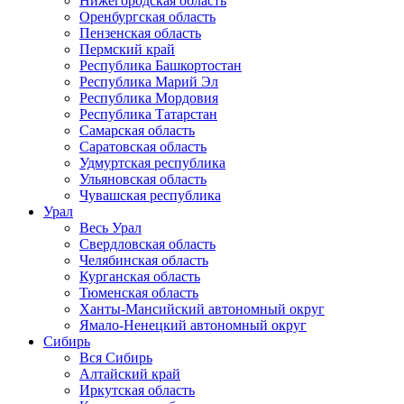
Нижегородская область
Оренбургская область
Пензенская область
Пермский край
Республика Башкортостан
Республика Марий Эл
Республика Мордовия
Республика Татарстан
Самарская область
Саратовская область
Удмуртская республика
Ульяновская область
Чувашская республика
Урал
Весь Урал
Свердловская область
Челябинская область
Курганская область
Тюменская область
Ханты-Мансийский автономный округ
Ямало-Ненецкий автономный округ
Сибирь
Вся Сибирь
Алтайский край
Иркутская область