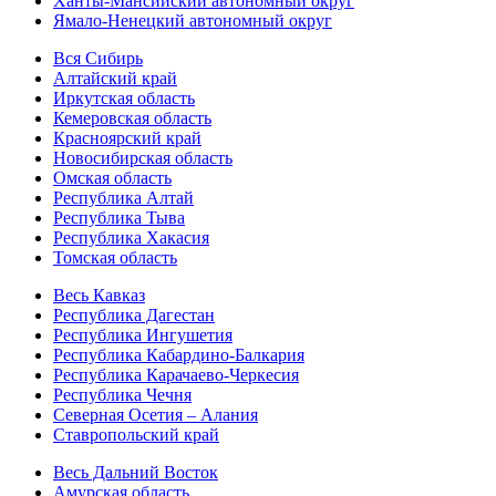
Ханты-Мансийский автономный округ
Ямало-Ненецкий автономный округ
Вся Сибирь
Алтайский край
Иркутская область
Кемеровская область
Красноярский край
Новосибирская область
Омская область
Республика Алтай
Республика Тыва
Республика Хакасия
Томская область
Весь Кавказ
Республика Дагестан
Республика Ингушетия
Республика Кабардино-Балкария
Республика Карачаево-Черкесия
Республика Чечня
Северная Осетия – Алания
Ставропольский край
Весь Дальний Восток
Амурская область