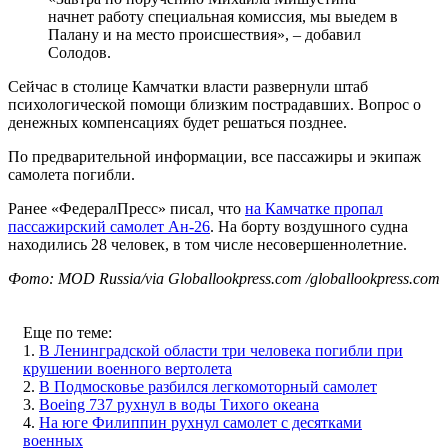
начнет работу специальная комиссия, мы выедем в
Палану и на место происшествия», – добавил
Солодов.
Сейчас в столице Камчатки власти развернули штаб
психологической помощи близким пострадавших. Вопрос о
денежных компенсациях будет решаться позднее.
По предварительной информации, все пассажиры и экипаж
самолета погибли.
Ранее «ФедералПресс» писал, что
на Камчатке пропал
пассажирский самолет Ан-26
. На борту воздушного судна
находились 28 человек, в том числе несовершеннолетние.
Фото: MOD Russia/via Globallookpress.com /globallookpress.com
Еще по теме:
1.
В Ленинградской области три человека погибли при
крушении военного вертолета
2.
В Подмосковье разбился легкомоторный самолет
3.
Boeing 737 рухнул в воды Тихого океана
4.
На юге Филиппин рухнул самолет с десятками
военных