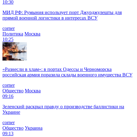
10:30
МИД РФ: Румыния использует порт Джурджулешты для
прямой военной логистики в интересах ВСУ
corner
Политика
Москва
10:25
«Разнесли в хлам»: в портах Одессы и Черноморска
российская армия поразила склады военного имущества ВСУ
corner
Общество
Москва
09:16
Зеленский раскрыл правду о производстве баллистики на
Украине
corner
Общество
Украина
09:13