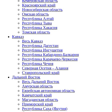
Кемеровская область
Красноярский край
Новосибирская область
Омская область
Республика Алтай
Республика Тыва
Республика Хакасия
Томская область
Кавказ
Весь Кавказ
Республика Дагестан
Республика Ингушетия
Республика Кабардино-Балкария
Республика Карачаево-Черкесия
Республика Чечня
Северная Осетия – Алания
Ставропольский край
Дальний Восток
Весь Дальний Восток
Амурская область
Еврейская автономная область
Камчатский край
Магаданская область
Приморский край
Республика Саха (Якутия)