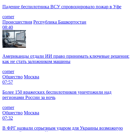
Падение беспилотника ВСУ спровоцировало пожар в Уфе
corner
Происшествия
Республика Башкортостан
08:40
Американцы отдали ИИ право принимать ключевые решения:
как не стать заложником машины
corner
Общество
Москва
07:57
Более 150 вражеских беспилотников уничтожили над
регионами России за ночь
corner
Общество
Москва
07:32
В ФРГ назвали серьезным ударом для Украины возможную