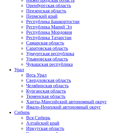
Нижегородская область
Оренбургская область
Пензенская область
Пермский край
Республика Башкортостан
Республика Марий Эл
Республика Мордовия
Республика Татарстан
Самарская область
Саратовская область
Удмуртская республика
Ульяновская область
Чувашская республика
Урал
Весь Урал
Свердловская область
Челябинская область
Курганская область
Тюменская область
Ханты-Мансийский автономный округ
Ямало-Ненецкий автономный округ
Сибирь
Вся Сибирь
Алтайский край
Иркутская область