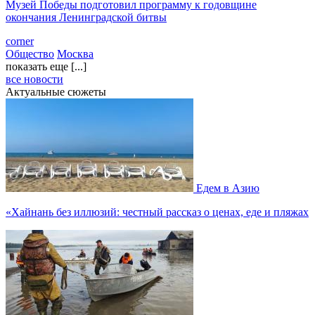
Музей Победы подготовил программу к годовщине
окончания Ленинградской битвы
corner
Общество
Москва
показать еще [...]
все новости
Актуальные сюжеты
Едем в Азию
«Хайнань без иллюзий: честный рассказ о ценах, еде и пляжах