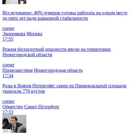
Исследование: 40% зумеров готовы работать на одном месте
до пяти лет ради карьерной стабильности
corner
Экономика
Москва
17:55
Режим беспилотной опасности ввели на территории
Нижегородской области
corner
Происшествия
Нижегородская область
17:34
Розы в Новом Петергофе: сквер на Привокзальной площади
украсили 770 кустов
corner
Общество
Санкт-Петербург
17:33