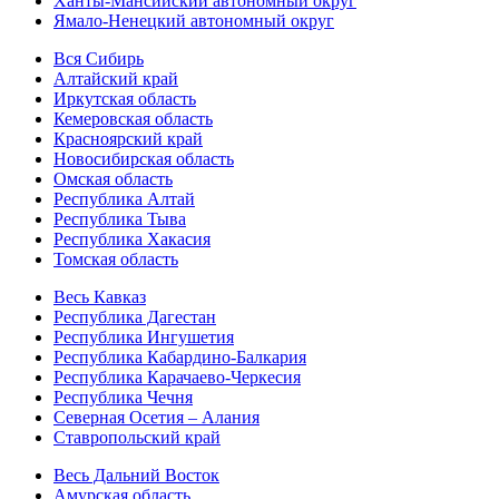
Ханты-Мансийский автономный округ
Ямало-Ненецкий автономный округ
Вся Сибирь
Алтайский край
Иркутская область
Кемеровская область
Красноярский край
Новосибирская область
Омская область
Республика Алтай
Республика Тыва
Республика Хакасия
Томская область
Весь Кавказ
Республика Дагестан
Республика Ингушетия
Республика Кабардино-Балкария
Республика Карачаево-Черкесия
Республика Чечня
Северная Осетия – Алания
Ставропольский край
Весь Дальний Восток
Амурская область