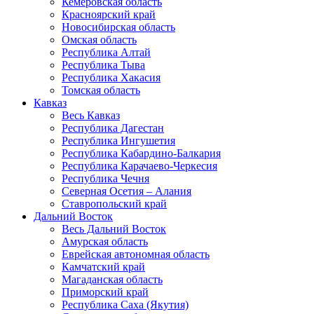
Кемеровская область
Красноярский край
Новосибирская область
Омская область
Республика Алтай
Республика Тыва
Республика Хакасия
Томская область
Кавказ
Весь Кавказ
Республика Дагестан
Республика Ингушетия
Республика Кабардино-Балкария
Республика Карачаево-Черкесия
Республика Чечня
Северная Осетия – Алания
Ставропольский край
Дальний Восток
Весь Дальний Восток
Амурская область
Еврейская автономная область
Камчатский край
Магаданская область
Приморский край
Республика Саха (Якутия)