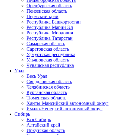
Нижегородская область
Оренбургская область
Пензенская область
Пермский край
Республика Башкортостан
Республика Марий Эл
Республика Мордовия
Республика Татарстан
Самарская область
Саратовская область
Удмуртская республика
Ульяновская область
Чувашская республика
Урал
Весь Урал
Свердловская область
Челябинская область
Курганская область
Тюменская область
Ханты-Мансийский автономный округ
Ямало-Ненецкий автономный округ
Сибирь
Вся Сибирь
Алтайский край
Иркутская область