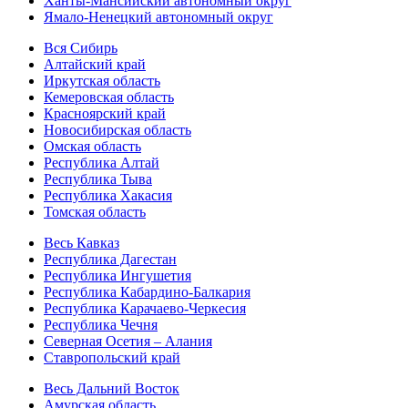
Ханты-Мансийский автономный округ
Ямало-Ненецкий автономный округ
Вся Сибирь
Алтайский край
Иркутская область
Кемеровская область
Красноярский край
Новосибирская область
Омская область
Республика Алтай
Республика Тыва
Республика Хакасия
Томская область
Весь Кавказ
Республика Дагестан
Республика Ингушетия
Республика Кабардино-Балкария
Республика Карачаево-Черкесия
Республика Чечня
Северная Осетия – Алания
Ставропольский край
Весь Дальний Восток
Амурская область