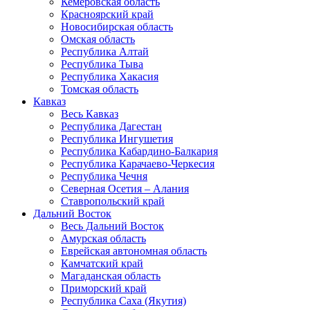
Кемеровская область
Красноярский край
Новосибирская область
Омская область
Республика Алтай
Республика Тыва
Республика Хакасия
Томская область
Кавказ
Весь Кавказ
Республика Дагестан
Республика Ингушетия
Республика Кабардино-Балкария
Республика Карачаево-Черкесия
Республика Чечня
Северная Осетия – Алания
Ставропольский край
Дальний Восток
Весь Дальний Восток
Амурская область
Еврейская автономная область
Камчатский край
Магаданская область
Приморский край
Республика Саха (Якутия)