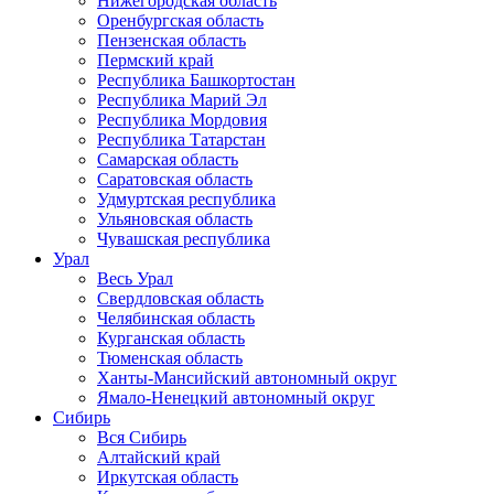
Нижегородская область
Оренбургская область
Пензенская область
Пермский край
Республика Башкортостан
Республика Марий Эл
Республика Мордовия
Республика Татарстан
Самарская область
Саратовская область
Удмуртская республика
Ульяновская область
Чувашская республика
Урал
Весь Урал
Свердловская область
Челябинская область
Курганская область
Тюменская область
Ханты-Мансийский автономный округ
Ямало-Ненецкий автономный округ
Сибирь
Вся Сибирь
Алтайский край
Иркутская область