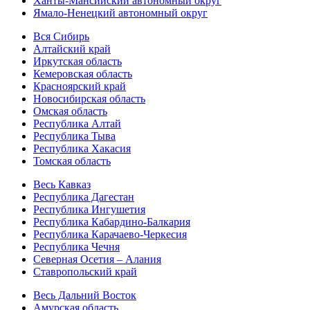
Ханты-Мансийский автономный округ
Ямало-Ненецкий автономный округ
Вся Сибирь
Алтайский край
Иркутская область
Кемеровская область
Красноярский край
Новосибирская область
Омская область
Республика Алтай
Республика Тыва
Республика Хакасия
Томская область
Весь Кавказ
Республика Дагестан
Республика Ингушетия
Республика Кабардино-Балкария
Республика Карачаево-Черкесия
Республика Чечня
Северная Осетия – Алания
Ставропольский край
Весь Дальний Восток
Амурская область