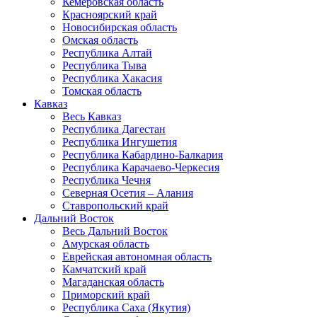
Кемеровская область
Красноярский край
Новосибирская область
Омская область
Республика Алтай
Республика Тыва
Республика Хакасия
Томская область
Кавказ
Весь Кавказ
Республика Дагестан
Республика Ингушетия
Республика Кабардино-Балкария
Республика Карачаево-Черкесия
Республика Чечня
Северная Осетия – Алания
Ставропольский край
Дальний Восток
Весь Дальний Восток
Амурская область
Еврейская автономная область
Камчатский край
Магаданская область
Приморский край
Республика Саха (Якутия)