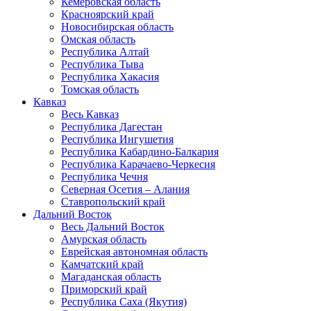
Кемеровская область
Красноярский край
Новосибирская область
Омская область
Республика Алтай
Республика Тыва
Республика Хакасия
Томская область
Кавказ
Весь Кавказ
Республика Дагестан
Республика Ингушетия
Республика Кабардино-Балкария
Республика Карачаево-Черкесия
Республика Чечня
Северная Осетия – Алания
Ставропольский край
Дальний Восток
Весь Дальний Восток
Амурская область
Еврейская автономная область
Камчатский край
Магаданская область
Приморский край
Республика Саха (Якутия)