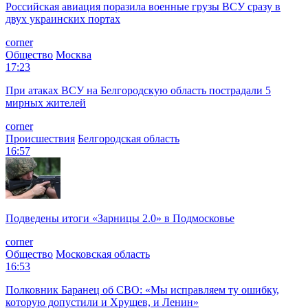
Российская авиация поразила военные грузы ВСУ сразу в
двух украинских портах
corner
Общество
Москва
17:23
При атаках ВСУ на Белгородскую область пострадали 5
мирных жителей
corner
Происшествия
Белгородская область
16:57
Подведены итоги «Зарницы 2.0» в Подмосковье
corner
Общество
Московская область
16:53
Полковник Баранец об СВО: «Мы исправляем ту ошибку,
которую допустили и Хрущев, и Ленин»