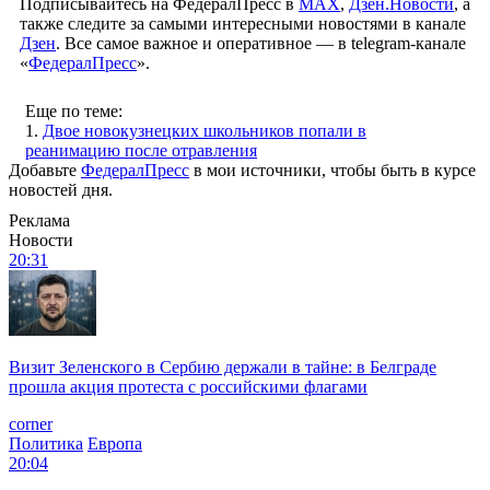
Подписывайтесь на ФедералПресс в
МАХ
,
Дзен.Новости
, а
также следите за самыми интересными новостями в канале
Дзен
. Все самое важное и оперативное — в telegram-канале
«
ФедералПресс
».
Еще по теме:
1.
Двое новокузнецких школьников попали в
реанимацию после отравления
Добавьте
ФедералПресс
в мои источники, чтобы быть в курсе
новостей дня.
Реклама
Новости
20:31
Визит Зеленского в Сербию держали в тайне: в Белграде
прошла акция протеста с российскими флагами
corner
Политика
Европа
20:04