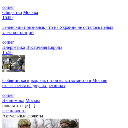
corner
Общество
Москва
16:00
Зеленский признался, что на Украине не осталось целых
электростанций
corner
Энергетика
Восточная Европа
15:56
Собянин раскрыл, как строительство метро в Москве
сказывается на других регионах
corner
Экономика
Москва
показать еще [...]
все новости
Актуальные сюжеты