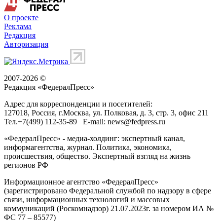
О проекте
Реклама
Редакция
Авторизация
2007-2026 ©
Редакция «
ФедералПресс
»
Адрес для корреспонденции и посетителей:
127018
, Россия, г.
Москва
,
ул. Полковая, д. 3, стр. 3
, офис 211
Тел.
+7(499) 112-35-89
E-mail:
news@fedpress.ru
«ФедералПресс» - медиа-холдинг: экспертный канал,
информагентства, журнал. Политика, экономика,
происшествия, общество. Экспертный взгляд на жизнь
регионов РФ
Информационное агентство «ФедералПресс»
(зарегистрировано Федеральной службой по надзору в сфере
связи, информационных технологий и массовых
коммуникаций (Роскомнадзор) 21.07.2023г. за номером ИА №
ФС 77 – 85577)