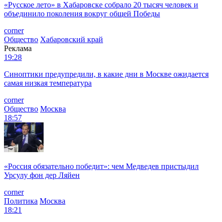
«Русское лето» в Хабаровске собрало 20 тысяч человек и
объединило поколения вокруг общей Победы
corner
Общество
Хабаровский край
Реклама
19:28
Синоптики предупредили, в какие дни в Москве ожидается
самая низкая температура
corner
Общество
Москва
18:57
«Россия обязательно победит»: чем Медведев пристыдил
Урсулу фон дер Ляйен
corner
Политика
Москва
18:21