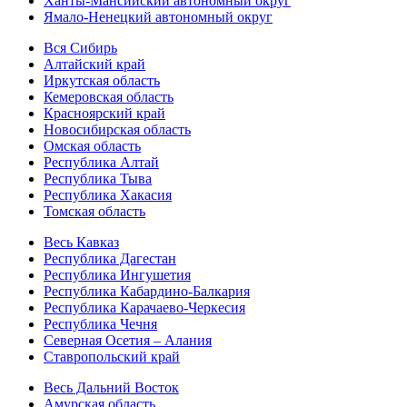
Ханты-Мансийский автономный округ
Ямало-Ненецкий автономный округ
Вся Сибирь
Алтайский край
Иркутская область
Кемеровская область
Красноярский край
Новосибирская область
Омская область
Республика Алтай
Республика Тыва
Республика Хакасия
Томская область
Весь Кавказ
Республика Дагестан
Республика Ингушетия
Республика Кабардино-Балкария
Республика Карачаево-Черкесия
Республика Чечня
Северная Осетия – Алания
Ставропольский край
Весь Дальний Восток
Амурская область