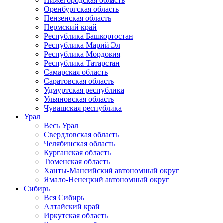
Нижегородская область
Оренбургская область
Пензенская область
Пермский край
Республика Башкортостан
Республика Марий Эл
Республика Мордовия
Республика Татарстан
Самарская область
Саратовская область
Удмуртская республика
Ульяновская область
Чувашская республика
Урал
Весь Урал
Свердловская область
Челябинская область
Курганская область
Тюменская область
Ханты-Мансийский автономный округ
Ямало-Ненецкий автономный округ
Сибирь
Вся Сибирь
Алтайский край
Иркутская область