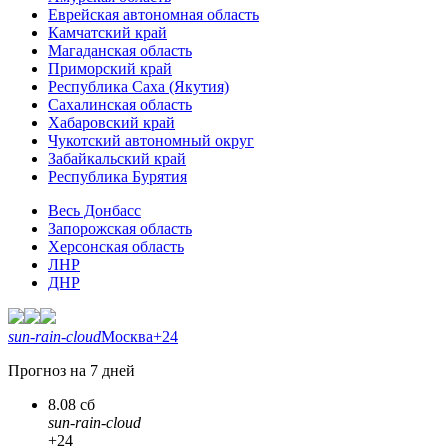
Еврейская автономная область
Камчатский край
Магаданская область
Приморский край
Республика Саха (Якутия)
Сахалинская область
Хабаровский край
Чукотский автономный округ
Забайкальский край
Республика Бурятия
Весь Донбасс
Запорожская область
Херсонская область
ЛНР
ДНР
sun-rain-cloud
Москва
+24
Прогноз на 7 дней
8.08 сб
sun-rain-cloud
+24