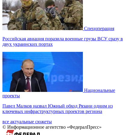
Спецоперация
Российская авиация поразила военные грузы ВСУ сразу в
двух украинских портах
Национальные
проекты
Павел Малков назвал Южный обход Рязани одним из
ключевых инфраструктурных проектов региона
все актуальные сюжеты
© Информационное агентство «ФедералПресс»