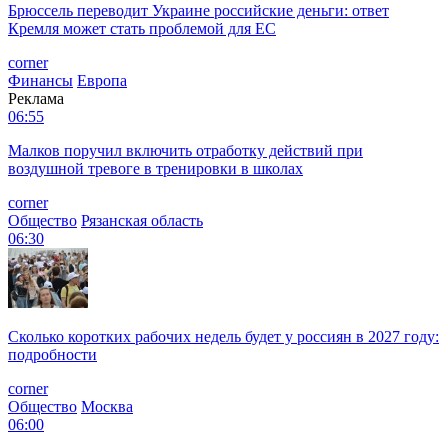
Брюссель переводит Украине российские деньги: ответ
Кремля может стать проблемой для EC
corner
Финансы
Европа
Реклама
06:55
Малков поручил включить отработку действий при
воздушной тревоге в тренировки в школах
corner
Общество
Рязанская область
06:30
Сколько коротких рабочих недель будет у россиян в 2027 году:
подробности
corner
Общество
Москва
06:00