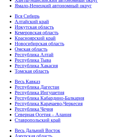
Ханты-Мансийский автономный округ
Ямало-Ненецкий автономный округ
Вся Сибирь
Алтайский край
Иркутская область
Кемеровская область
Красноярский край
Новосибирская область
Омская область
Республика Алтай
Республика Тыва
Республика Хакасия
Томская область
Весь Кавказ
Республика Дагестан
Республика Ингушетия
Республика Кабардино-Балкария
Республика Карачаево-Черкесия
Республика Чечня
Северная Осетия – Алания
Ставропольский край
Весь Дальний Восток
Амурская область