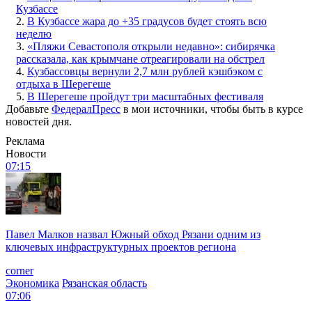
Кузбассе
2.
В Кузбассе жара до +35 градусов будет стоять всю
неделю
3.
«Пляжи Севастополя открыли недавно»: сибирячка
рассказала, как крымчане отреагировали на обстрел
4.
Кузбассовцы вернули 2,7 млн рублей кэшбэком с
отдыха в Шерегеше
5.
В Шерегеше пройдут три масштабных фестиваля
Добавьте
ФедералПресс
в мои источники, чтобы быть в курсе
новостей дня.
Реклама
Новости
07:15
Павел Малков назвал Южный обход Рязани одним из
ключевых инфраструктурных проектов региона
corner
Экономика
Рязанская область
07:06