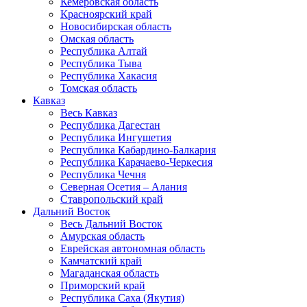
Кемеровская область
Красноярский край
Новосибирская область
Омская область
Республика Алтай
Республика Тыва
Республика Хакасия
Томская область
Кавказ
Весь Кавказ
Республика Дагестан
Республика Ингушетия
Республика Кабардино-Балкария
Республика Карачаево-Черкесия
Республика Чечня
Северная Осетия – Алания
Ставропольский край
Дальний Восток
Весь Дальний Восток
Амурская область
Еврейская автономная область
Камчатский край
Магаданская область
Приморский край
Республика Саха (Якутия)