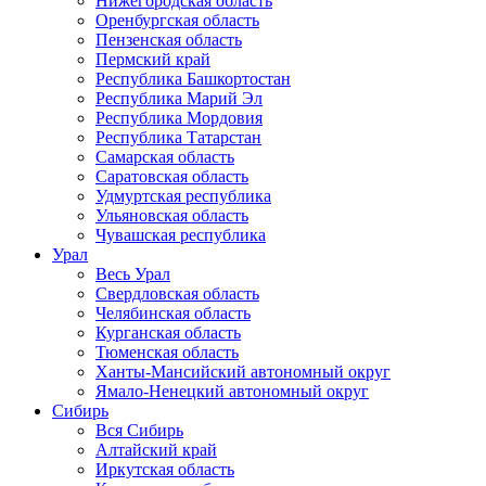
Нижегородская область
Оренбургская область
Пензенская область
Пермский край
Республика Башкортостан
Республика Марий Эл
Республика Мордовия
Республика Татарстан
Самарская область
Саратовская область
Удмуртская республика
Ульяновская область
Чувашская республика
Урал
Весь Урал
Свердловская область
Челябинская область
Курганская область
Тюменская область
Ханты-Мансийский автономный округ
Ямало-Ненецкий автономный округ
Сибирь
Вся Сибирь
Алтайский край
Иркутская область