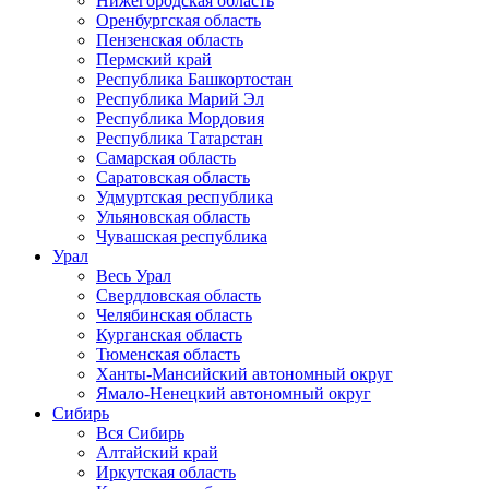
Нижегородская область
Оренбургская область
Пензенская область
Пермский край
Республика Башкортостан
Республика Марий Эл
Республика Мордовия
Республика Татарстан
Самарская область
Саратовская область
Удмуртская республика
Ульяновская область
Чувашская республика
Урал
Весь Урал
Свердловская область
Челябинская область
Курганская область
Тюменская область
Ханты-Мансийский автономный округ
Ямало-Ненецкий автономный округ
Сибирь
Вся Сибирь
Алтайский край
Иркутская область