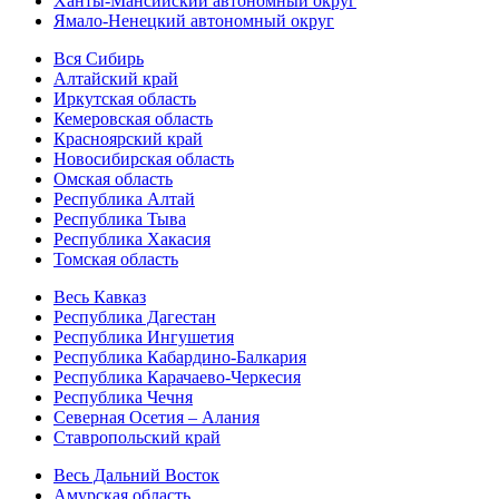
Ханты-Мансийский автономный округ
Ямало-Ненецкий автономный округ
Вся Сибирь
Алтайский край
Иркутская область
Кемеровская область
Красноярский край
Новосибирская область
Омская область
Республика Алтай
Республика Тыва
Республика Хакасия
Томская область
Весь Кавказ
Республика Дагестан
Республика Ингушетия
Республика Кабардино-Балкария
Республика Карачаево-Черкесия
Республика Чечня
Северная Осетия – Алания
Ставропольский край
Весь Дальний Восток
Амурская область