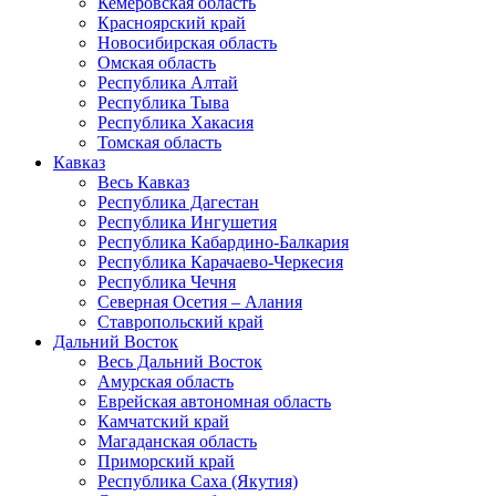
Кемеровская область
Красноярский край
Новосибирская область
Омская область
Республика Алтай
Республика Тыва
Республика Хакасия
Томская область
Кавказ
Весь Кавказ
Республика Дагестан
Республика Ингушетия
Республика Кабардино-Балкария
Республика Карачаево-Черкесия
Республика Чечня
Северная Осетия – Алания
Ставропольский край
Дальний Восток
Весь Дальний Восток
Амурская область
Еврейская автономная область
Камчатский край
Магаданская область
Приморский край
Республика Саха (Якутия)