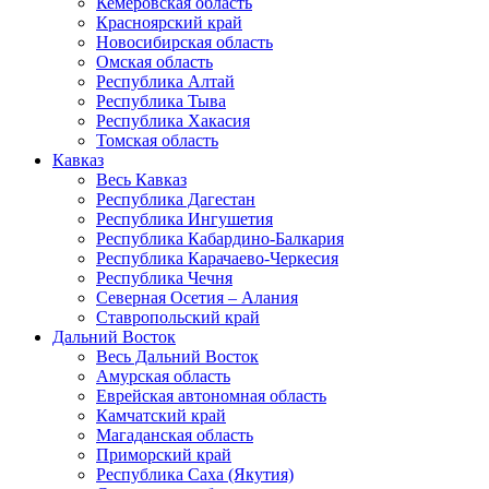
Кемеровская область
Красноярский край
Новосибирская область
Омская область
Республика Алтай
Республика Тыва
Республика Хакасия
Томская область
Кавказ
Весь Кавказ
Республика Дагестан
Республика Ингушетия
Республика Кабардино-Балкария
Республика Карачаево-Черкесия
Республика Чечня
Северная Осетия – Алания
Ставропольский край
Дальний Восток
Весь Дальний Восток
Амурская область
Еврейская автономная область
Камчатский край
Магаданская область
Приморский край
Республика Саха (Якутия)