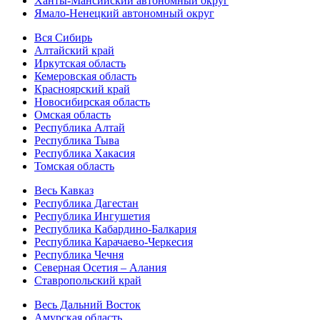
Ханты-Мансийский автономный округ
Ямало-Ненецкий автономный округ
Вся Сибирь
Алтайский край
Иркутская область
Кемеровская область
Красноярский край
Новосибирская область
Омская область
Республика Алтай
Республика Тыва
Республика Хакасия
Томская область
Весь Кавказ
Республика Дагестан
Республика Ингушетия
Республика Кабардино-Балкария
Республика Карачаево-Черкесия
Республика Чечня
Северная Осетия – Алания
Ставропольский край
Весь Дальний Восток
Амурская область