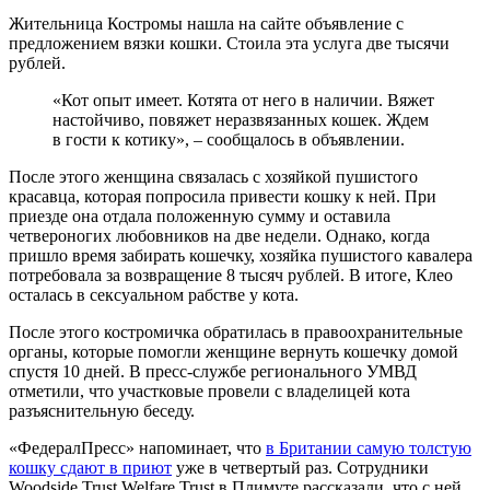
Жительница Костромы нашла на сайте объявление с
предложением вязки кошки. Стоила эта услуга две тысячи
рублей.
«Кот опыт имеет. Котята от него в наличии. Вяжет
настойчиво, повяжет неразвязанных кошек. Ждем
в гости к котику», – сообщалось в объявлении.
После этого женщина связалась с хозяйкой пушистого
красавца, которая попросила привести кошку к ней. При
приезде она отдала положенную сумму и оставила
четвероногих любовников на две недели. Однако, когда
пришло время забирать кошечку, хозяйка пушистого кавалера
потребовала за возвращение 8 тысяч рублей. В итоге, Клео
осталась в сексуальном рабстве у кота.
После этого костромичка обратилась в правоохранительные
органы, которые помогли женщине вернуть кошечку домой
спустя 10 дней. В пресс-службе регионального УМВД
отметили, что участковые провели с владелицей кота
разъяснительную беседу.
«ФедералПресс» напоминает, что
в Британии самую толстую
кошку сдают в приют
уже в четвертый раз. Сотрудники
Woodside Trust Welfare Trust в Плимуте рассказали, что с ней