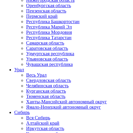
Нижегородская область
Оренбургская область
Пензенская область
Пермский край
Республика Башкортостан
Республика Марий Эл
Республика Мордовия
Республика Татарстан
Самарская область
Саратовская область
Удмуртская республика
Ульяновская область
Чувашская республика
Урал
Весь Урал
Свердловская область
Челябинская область
Курганская область
Тюменская область
Ханты-Мансийский автономный округ
Ямало-Ненецкий автономный округ
Сибирь
Вся Сибирь
Алтайский край
Иркутская область