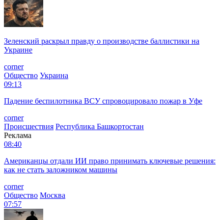
Зеленский раскрыл правду о производстве баллистики на
Украине
corner
Общество
Украина
09:13
Падение беспилотника ВСУ спровоцировало пожар в Уфе
corner
Происшествия
Республика Башкортостан
Реклама
08:40
Американцы отдали ИИ право принимать ключевые решения:
как не стать заложником машины
corner
Общество
Москва
07:57