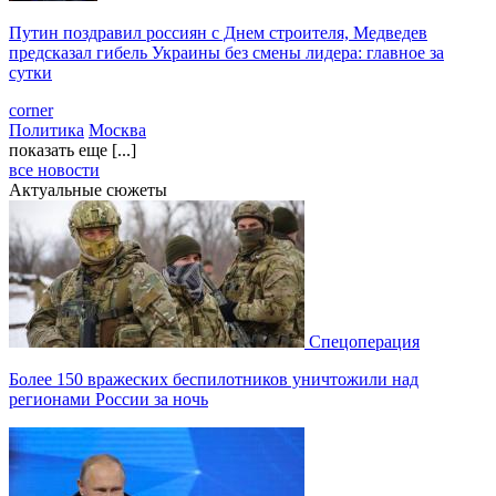
Путин поздравил россиян с Днем строителя, Медведев
предсказал гибель Украины без смены лидера: главное за
сутки
corner
Политика
Москва
показать еще [...]
все новости
Актуальные сюжеты
Спецоперация
Более 150 вражеских беспилотников уничтожили над
регионами России за ночь