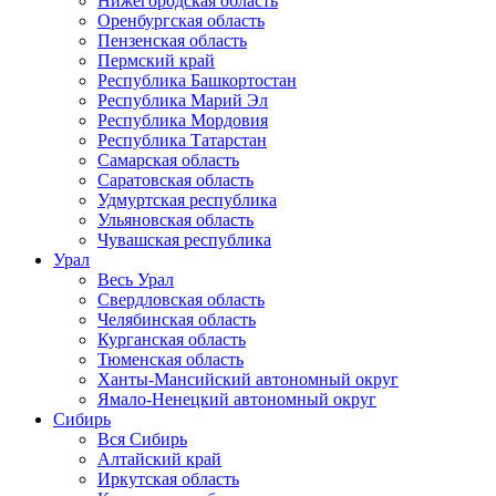
Нижегородская область
Оренбургская область
Пензенская область
Пермский край
Республика Башкортостан
Республика Марий Эл
Республика Мордовия
Республика Татарстан
Самарская область
Саратовская область
Удмуртская республика
Ульяновская область
Чувашская республика
Урал
Весь Урал
Свердловская область
Челябинская область
Курганская область
Тюменская область
Ханты-Мансийский автономный округ
Ямало-Ненецкий автономный округ
Сибирь
Вся Сибирь
Алтайский край
Иркутская область