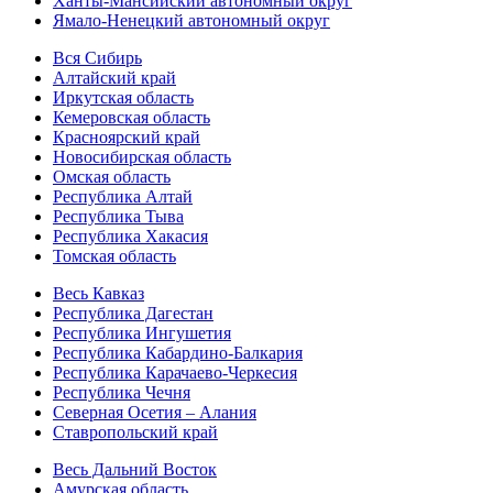
Ханты-Мансийский автономный округ
Ямало-Ненецкий автономный округ
Вся Сибирь
Алтайский край
Иркутская область
Кемеровская область
Красноярский край
Новосибирская область
Омская область
Республика Алтай
Республика Тыва
Республика Хакасия
Томская область
Весь Кавказ
Республика Дагестан
Республика Ингушетия
Республика Кабардино-Балкария
Республика Карачаево-Черкесия
Республика Чечня
Северная Осетия – Алания
Ставропольский край
Весь Дальний Восток
Амурская область