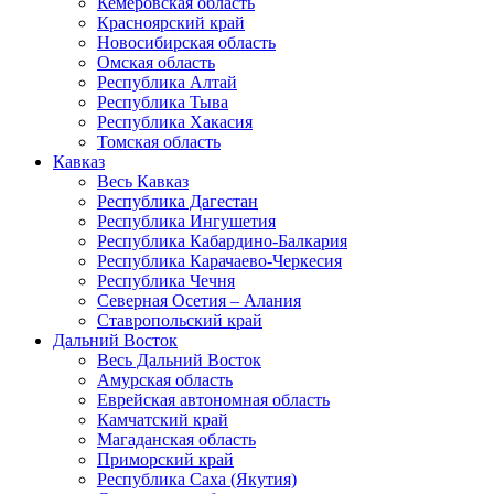
Кемеровская область
Красноярский край
Новосибирская область
Омская область
Республика Алтай
Республика Тыва
Республика Хакасия
Томская область
Кавказ
Весь Кавказ
Республика Дагестан
Республика Ингушетия
Республика Кабардино-Балкария
Республика Карачаево-Черкесия
Республика Чечня
Северная Осетия – Алания
Ставропольский край
Дальний Восток
Весь Дальний Восток
Амурская область
Еврейская автономная область
Камчатский край
Магаданская область
Приморский край
Республика Саха (Якутия)