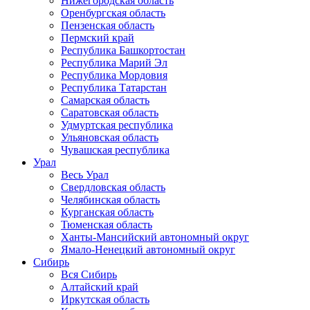
Нижегородская область
Оренбургская область
Пензенская область
Пермский край
Республика Башкортостан
Республика Марий Эл
Республика Мордовия
Республика Татарстан
Самарская область
Саратовская область
Удмуртская республика
Ульяновская область
Чувашская республика
Урал
Весь Урал
Свердловская область
Челябинская область
Курганская область
Тюменская область
Ханты-Мансийский автономный округ
Ямало-Ненецкий автономный округ
Сибирь
Вся Сибирь
Алтайский край
Иркутская область