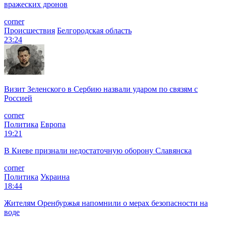
вражеских дронов
corner
Происшествия
Белгородская область
23:24
Визит Зеленского в Сербию назвали ударом по связям с
Россией
corner
Политика
Европа
19:21
В Киеве признали недостаточную оборону Славянска
corner
Политика
Украина
18:44
Жителям Оренбуржья напомнили о мерах безопасности на
воде