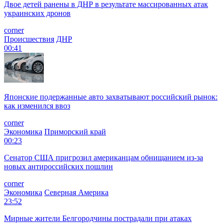
Двое детей ранены в ДНР в результате массированных атак
украинских дронов
corner
Происшествия
ДНР
00:41
Японские подержанные авто захватывают российский рынок:
как изменился ввоз
corner
Экономика
Приморский край
00:23
Сенатор США пригрозил американцам обнищанием из-за
новых антироссийских пошлин
corner
Экономика
Северная Америка
23:52
Мирные жители Белгородчины пострадали при атаках