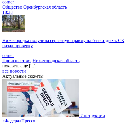
corner
Общество
Оренбургская область
18:38
Нижегородка получила серьезную травму на базе отдыха: СК
начал проверку
corner
Происшествия
Нижегородская область
показать еще [...]
все новости
Актуальные сюжеты
Инструкции
«ФедералПресс»