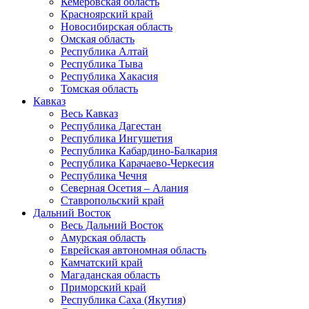
Кемеровская область
Красноярский край
Новосибирская область
Омская область
Республика Алтай
Республика Тыва
Республика Хакасия
Томская область
Кавказ
Весь Кавказ
Республика Дагестан
Республика Ингушетия
Республика Кабардино-Балкария
Республика Карачаево-Черкесия
Республика Чечня
Северная Осетия – Алания
Ставропольский край
Дальний Восток
Весь Дальний Восток
Амурская область
Еврейская автономная область
Камчатский край
Магаданская область
Приморский край
Республика Саха (Якутия)