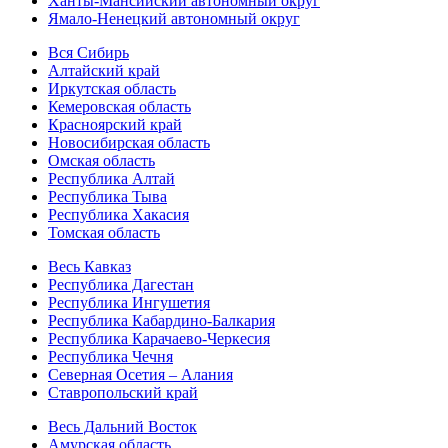
Ханты-Мансийский автономный округ
Ямало-Ненецкий автономный округ
Вся Сибирь
Алтайский край
Иркутская область
Кемеровская область
Красноярский край
Новосибирская область
Омская область
Республика Алтай
Республика Тыва
Республика Хакасия
Томская область
Весь Кавказ
Республика Дагестан
Республика Ингушетия
Республика Кабардино-Балкария
Республика Карачаево-Черкесия
Республика Чечня
Северная Осетия – Алания
Ставропольский край
Весь Дальний Восток
Амурская область