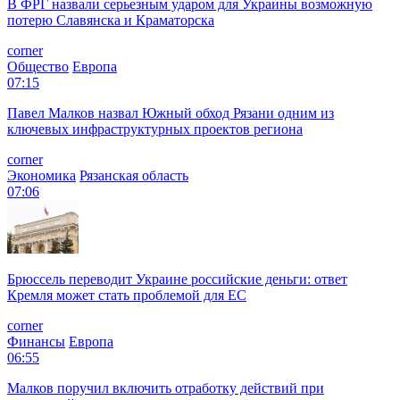
В ФРГ назвали серьезным ударом для Украины возможную
потерю Славянска и Краматорска
corner
Общество
Европа
07:15
Павел Малков назвал Южный обход Рязани одним из
ключевых инфраструктурных проектов региона
corner
Экономика
Рязанская область
07:06
Брюссель переводит Украине российские деньги: ответ
Кремля может стать проблемой для EC
corner
Финансы
Европа
06:55
Малков поручил включить отработку действий при