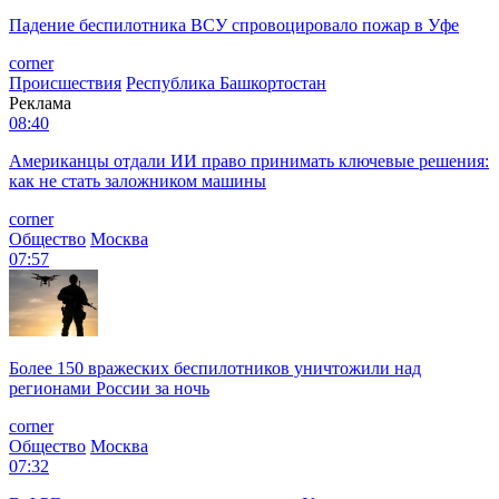
Падение беспилотника ВСУ спровоцировало пожар в Уфе
corner
Происшествия
Республика Башкортостан
Реклама
08:40
Американцы отдали ИИ право принимать ключевые решения:
как не стать заложником машины
corner
Общество
Москва
07:57
Более 150 вражеских беспилотников уничтожили над
регионами России за ночь
corner
Общество
Москва
07:32