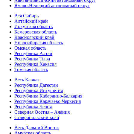
Ханты-Мансийский автономный округ
Ямало-Ненецкий автономный округ
Вся Сибирь
Алтайский край
Иркутская область
Кемеровская область
Красноярский край
Новосибирская область
Омская область
Республика Алтай
Республика Тыва
Республика Хакасия
Томская область
Весь Кавказ
Республика Дагестан
Республика Ингушетия
Республика Кабардино-Балкария
Республика Карачаево-Черкесия
Республика Чечня
Северная Осетия – Алания
Ставропольский край
Весь Дальний Восток
Амурская область