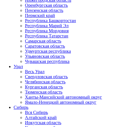
Нижегородская область
Оренбургская область
Пензенская область
Пермский край
Республика Башкортостан
Республика Марий Эл
Республика Мордовия
Республика Татарстан
Самарская область
Саратовская область
Удмуртская республика
Ульяновская область
Чувашская республика
Урал
Весь Урал
Свердловская область
Челябинская область
Курганская область
Тюменская область
Ханты-Мансийский автономный округ
Ямало-Ненецкий автономный округ
Сибирь
Вся Сибирь
Алтайский край
Иркутская область