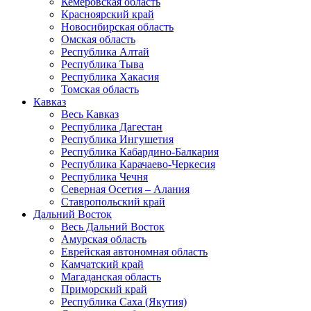
Кемеровская область
Красноярский край
Новосибирская область
Омская область
Республика Алтай
Республика Тыва
Республика Хакасия
Томская область
Кавказ
Весь Кавказ
Республика Дагестан
Республика Ингушетия
Республика Кабардино-Балкария
Республика Карачаево-Черкесия
Республика Чечня
Северная Осетия – Алания
Ставропольский край
Дальний Восток
Весь Дальний Восток
Амурская область
Еврейская автономная область
Камчатский край
Магаданская область
Приморский край
Республика Саха (Якутия)