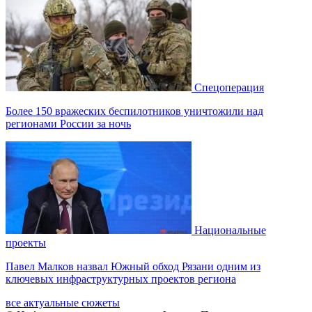
Спецоперация
Более 150 вражеских беспилотников уничтожили над
регионами России за ночь
Национальные
проекты
Павел Малков назвал Южный обход Рязани одним из
ключевых инфраструктурных проектов региона
все актуальные сюжеты