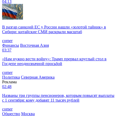
04:13
В разгар санкций ЕС у России нашли «золотой тайник» в
Сибири: китайские СМИ раскрыли масштаб
corner
Финансы
Восточная Азия
03:37
«Нам нужно вести войну»: Трамп прервал круглый стол в
Госдепе неоднозначной просьбой
corner
Политика
Северная Америка
Реклама
02:48
Названы три группы пенсионеров, которым повысят выплаты
с 1 сентября: кому добавят 11 тысяч рублей
corner
Общество
Москва