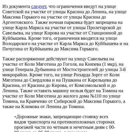
Из документа
следует
, что ограничения введут на улице
Советской на участке от улицы Красина до Ленина, на улице
Максима Горького на участке от улицы Красина до
Аргентовского. Также ночная парковка будет запрещена на
улице Карла Маркса на участке от улицы Пролетарской до
Савельева, на улице Кирова на участке от Станционной до
Куйбышева. Кроме того, ограничения вводятся на улице
Володарского на участке от Карла Маркса до Куйбышева и на
Пичугина от Куйбышева до Максима Горького.
Также распоряжение действуют на улицу Савельева на
участке от Коли Мяготина до Гоголя, на Князева (1 мкр), на
улице Генерала Дубынина от Мостостроителей до улицы 3-й
микрорайон. Кроме того, на улице Рихарда Зорге от Коли
Мяготина до Свердлова и на Пушкина от Карельцева до
Красина, от Красина до Кирова, от Комсомольской и до
Ленина. Также оставить машину нельзя будет на Томина на
участке от Коли Мяготина до жилого дома №110 по улице
Томина, на Кравченко от Сибирской до Максима Горького, а
также на Климова от Ленина до Томина.
«Дорожные знаки, запрещающие стоянку всех
видов транспорта на противоположных сторонах
проезжей части по четным и нечетным дням с 00-