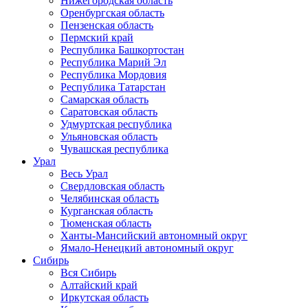
Нижегородская область
Оренбургская область
Пензенская область
Пермский край
Республика Башкортостан
Республика Марий Эл
Республика Мордовия
Республика Татарстан
Самарская область
Саратовская область
Удмуртская республика
Ульяновская область
Чувашская республика
Урал
Весь Урал
Свердловская область
Челябинская область
Курганская область
Тюменская область
Ханты-Мансийский автономный округ
Ямало-Ненецкий автономный округ
Сибирь
Вся Сибирь
Алтайский край
Иркутская область