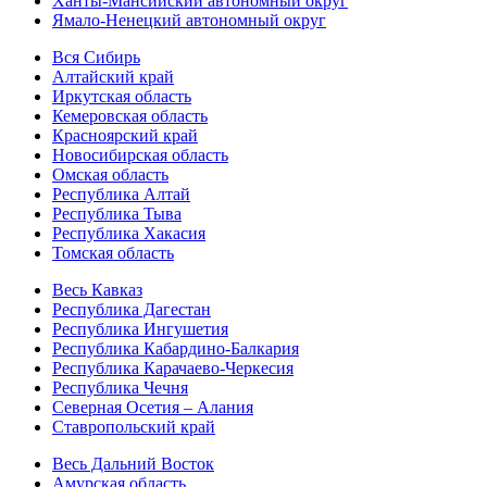
Ханты-Мансийский автономный округ
Ямало-Ненецкий автономный округ
Вся Сибирь
Алтайский край
Иркутская область
Кемеровская область
Красноярский край
Новосибирская область
Омская область
Республика Алтай
Республика Тыва
Республика Хакасия
Томская область
Весь Кавказ
Республика Дагестан
Республика Ингушетия
Республика Кабардино-Балкария
Республика Карачаево-Черкесия
Республика Чечня
Северная Осетия – Алания
Ставропольский край
Весь Дальний Восток
Амурская область