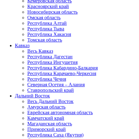
Кемеровская область
Красноярский край
Новосибирская область
Омская область
Республика Алтай
Республика Тыва
Республика Хакасия
Томская область
Кавказ
Весь Кавказ
Республика Дагестан
Республика Ингушетия
Республика Кабардино-Балкария
Республика Карачаево-Черкесия
Республика Чечня
Северная Осетия – Алания
Ставропольский край
Дальний Восток
Весь Дальний Восток
Амурская область
Еврейская автономная область
Камчатский край
Магаданская область
Приморский край
Республика Саха (Якутия)