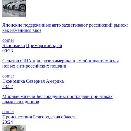
Японские подержанные авто захватывают российский рынок:
как изменился ввоз
corner
Экономика
Приморский край
00:23
Сенатор США пригрозил американцам обнищанием из-за
новых антироссийских пошлин
corner
Экономика
Северная Америка
23:52
Мирные жители Белгородчины пострадали при атаках
вражеских дронов
corner
Происшествия
Белгородская область
23:24