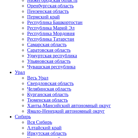
Нижегородская область
Оренбургская область
Пензенская область
Пермский край
Республика Башкортостан
Республика Марий Эл
Республика Мордовия
Республика Татарстан
Самарская область
Саратовская область
Удмуртская республика
Ульяновская область
Чувашская республика
Урал
Весь Урал
Свердловская область
Челябинская область
Курганская область
Тюменская область
Ханты-Мансийский автономный округ
Ямало-Ненецкий автономный округ
Сибирь
Вся Сибирь
Алтайский край
Иркутская область