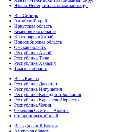
Ханты-Мансийский автономный округ
Ямало-Ненецкий автономный округ
Вся Сибирь
Алтайский край
Иркутская область
Кемеровская область
Красноярский край
Новосибирская область
Омская область
Республика Алтай
Республика Тыва
Республика Хакасия
Томская область
Весь Кавказ
Республика Дагестан
Республика Ингушетия
Республика Кабардино-Балкария
Республика Карачаево-Черкесия
Республика Чечня
Северная Осетия – Алания
Ставропольский край
Весь Дальний Восток
Амурская область