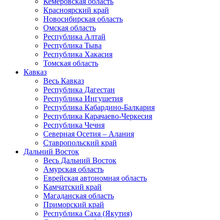
Кемеровская область
Красноярский край
Новосибирская область
Омская область
Республика Алтай
Республика Тыва
Республика Хакасия
Томская область
Кавказ
Весь Кавказ
Республика Дагестан
Республика Ингушетия
Республика Кабардино-Балкария
Республика Карачаево-Черкесия
Республика Чечня
Северная Осетия – Алания
Ставропольский край
Дальний Восток
Весь Дальний Восток
Амурская область
Еврейская автономная область
Камчатский край
Магаданская область
Приморский край
Республика Саха (Якутия)