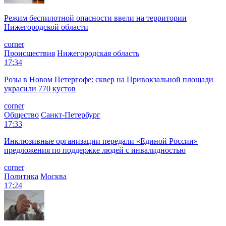
Режим беспилотной опасности ввели на территории
Нижегородской области
corner
Происшествия
Нижегородская область
17:34
Розы в Новом Петергофе: сквер на Привокзальной площади
украсили 770 кустов
corner
Общество
Санкт-Петербург
17:33
Инклюзивные организации передали «Единой России»
предложения по поддержке людей с инвалидностью
corner
Политика
Москва
17:24