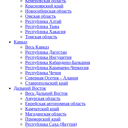
Кемеровская область
Красноярский край
Новосибирская область
Омская область
Республика Алтай
Республика Тыва
Республика Хакасия
Томская область
Кавказ
Весь Кавказ
Республика Дагестан
Республика Ингушетия
Республика Кабардино-Балкария
Республика Карачаево-Черкесия
Республика Чечня
Северная Осетия – Алания
Ставропольский край
Дальний Восток
Весь Дальний Восток
Амурская область
Еврейская автономная область
Камчатский край
Магаданская область
Приморский край
Республика Саха (Якутия)