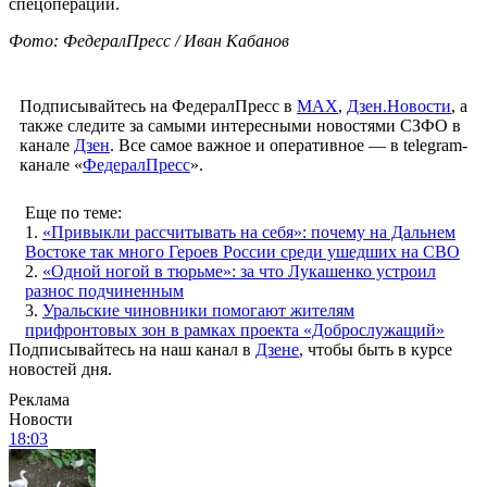
спецоперации.
Фото: ФедералПресс / Иван Кабанов
Подписывайтесь на ФедералПресс в
МАХ
,
Дзен.Новости
, а
также следите за самыми интересными новостями СЗФО в
канале
Дзен
. Все самое важное и оперативное — в telegram-
канале «
ФедералПресс
».
Еще по теме:
1.
«Привыкли рассчитывать на себя»: почему на Дальнем
Востоке так много Героев России среди ушедших на СВО
2.
«Одной ногой в тюрьме»: за что Лукашенко устроил
разнос подчиненным
3.
Уральские чиновники помогают жителям
прифронтовых зон в рамках проекта «Доброслужащий»
Подписывайтесь на наш канал в
Дзене
, чтобы быть в курсе
новостей дня.
Реклама
Новости
18:03