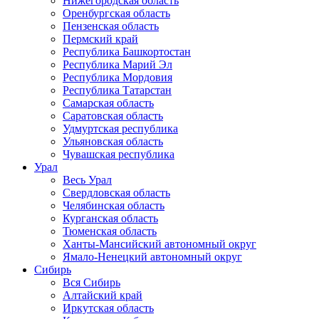
Нижегородская область
Оренбургская область
Пензенская область
Пермский край
Республика Башкортостан
Республика Марий Эл
Республика Мордовия
Республика Татарстан
Самарская область
Саратовская область
Удмуртская республика
Ульяновская область
Чувашская республика
Урал
Весь Урал
Свердловская область
Челябинская область
Курганская область
Тюменская область
Ханты-Мансийский автономный округ
Ямало-Ненецкий автономный округ
Сибирь
Вся Сибирь
Алтайский край
Иркутская область