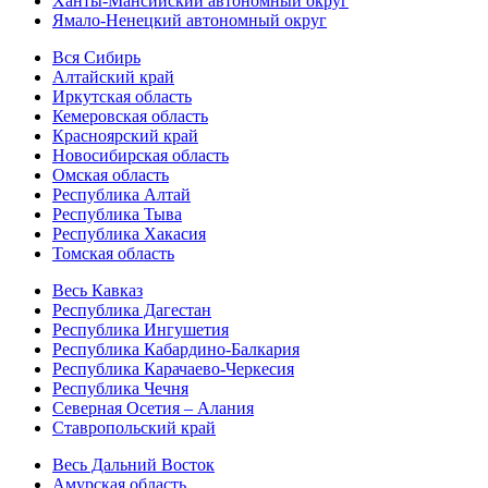
Ханты-Мансийский автономный округ
Ямало-Ненецкий автономный округ
Вся Сибирь
Алтайский край
Иркутская область
Кемеровская область
Красноярский край
Новосибирская область
Омская область
Республика Алтай
Республика Тыва
Республика Хакасия
Томская область
Весь Кавказ
Республика Дагестан
Республика Ингушетия
Республика Кабардино-Балкария
Республика Карачаево-Черкесия
Республика Чечня
Северная Осетия – Алания
Ставропольский край
Весь Дальний Восток
Амурская область