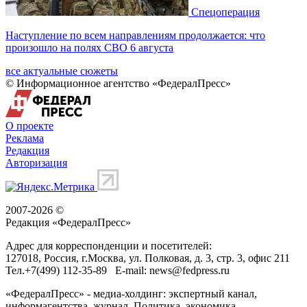
Спецоперация
Наступление по всем направлениям продолжается: что
произошло на полях СВО 6 августа
все актуальные сюжеты
© Информационное агентство «ФедералПресс»
О проекте
Реклама
Редакция
Авторизация
2007-2026 ©
Редакция «
ФедералПресс
»
Адрес для корреспонденции и посетителей:
127018
, Россия, г.
Москва
,
ул. Полковая, д. 3, стр. 3
, офис 211
Тел.
+7(499) 112-35-89
E-mail:
news@fedpress.ru
«ФедералПресс» - медиа-холдинг: экспертный канал,
информагентства, журнал. Политика, экономика,