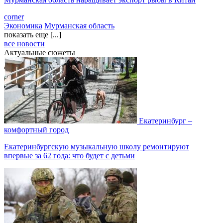
corner
Экономика
Мурманская область
показать еще [...]
все новости
Актуальные сюжеты
Екатеринбург –
комфортный город
Екатеринбургскую музыкальную школу ремонтируют
впервые за 62 года: что будет с детьми