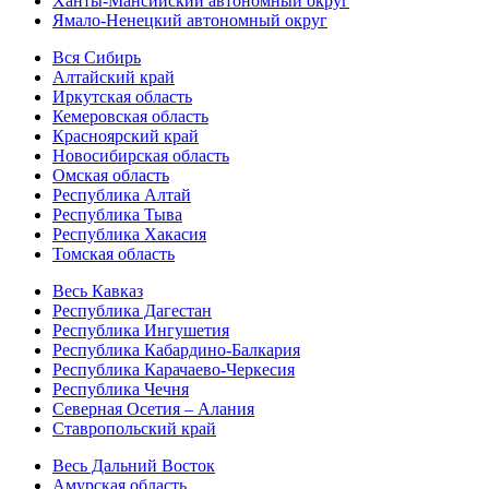
Ханты-Мансийский автономный округ
Ямало-Ненецкий автономный округ
Вся Сибирь
Алтайский край
Иркутская область
Кемеровская область
Красноярский край
Новосибирская область
Омская область
Республика Алтай
Республика Тыва
Республика Хакасия
Томская область
Весь Кавказ
Республика Дагестан
Республика Ингушетия
Республика Кабардино-Балкария
Республика Карачаево-Черкесия
Республика Чечня
Северная Осетия – Алания
Ставропольский край
Весь Дальний Восток
Амурская область