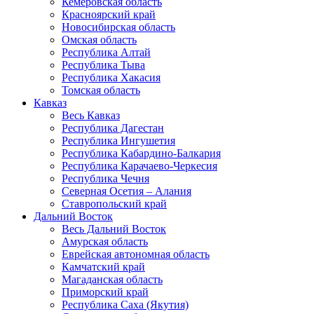
Кемеровская область
Красноярский край
Новосибирская область
Омская область
Республика Алтай
Республика Тыва
Республика Хакасия
Томская область
Кавказ
Весь Кавказ
Республика Дагестан
Республика Ингушетия
Республика Кабардино-Балкария
Республика Карачаево-Черкесия
Республика Чечня
Северная Осетия – Алания
Ставропольский край
Дальний Восток
Весь Дальний Восток
Амурская область
Еврейская автономная область
Камчатский край
Магаданская область
Приморский край
Республика Саха (Якутия)