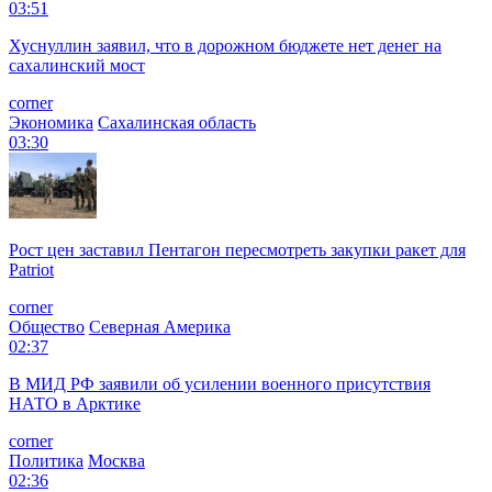
03:51
Хуснуллин заявил, что в дорожном бюджете нет денег на
сахалинский мост
corner
Экономика
Сахалинская область
03:30
Рост цен заставил Пентагон пересмотреть закупки ракет для
Patriot
corner
Общество
Северная Америка
02:37
В МИД РФ заявили об усилении военного присутствия
НАТО в Арктике
corner
Политика
Москва
02:36