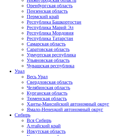
Нижегородская область
Оренбургская область
Пензенская область
Пермский край
Республика Башкортостан
Республика Марий Эл
Республика Мордовия
Республика Татарстан
Самарская область
Саратовская область
Удмуртская республика
Ульяновская область
Чувашская республика
Урал
Весь Урал
Свердловская область
Челябинская область
Курганская область
Тюменская область
Ханты-Мансийский автономный округ
Ямало-Ненецкий автономный округ
Сибирь
Вся Сибирь
Алтайский край
Иркутская область