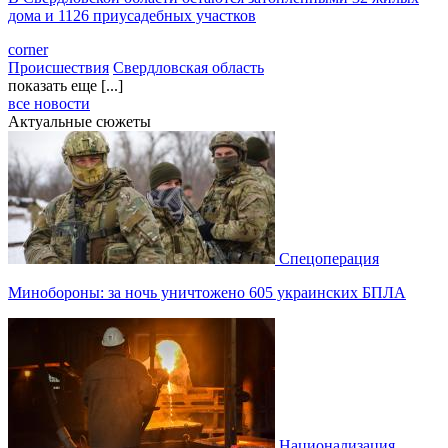
дома и 1126 приусадебных участков
corner
Происшествия
Свердловская область
показать еще [...]
все новости
Актуальные сюжеты
Спецоперация
Минобороны: за ночь уничтожено 605 украинских БПЛА
Национализация