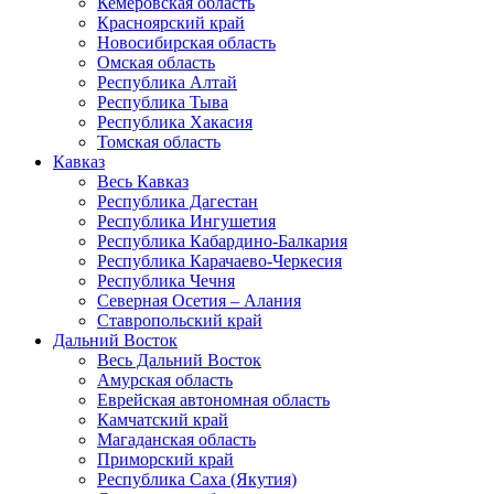
Кемеровская область
Красноярский край
Новосибирская область
Омская область
Республика Алтай
Республика Тыва
Республика Хакасия
Томская область
Кавказ
Весь Кавказ
Республика Дагестан
Республика Ингушетия
Республика Кабардино-Балкария
Республика Карачаево-Черкесия
Республика Чечня
Северная Осетия – Алания
Ставропольский край
Дальний Восток
Весь Дальний Восток
Амурская область
Еврейская автономная область
Камчатский край
Магаданская область
Приморский край
Республика Саха (Якутия)