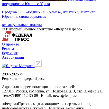
предприятий Южного Урала
Продажа ТРК «Родник» и «Алмаз», изъятых у Михаила
Юревича, снова сорвалась
все актуальные сюжеты
© Информационное агентство «ФедералПресс»
О проекте
Реклама
Редакция
Авторизация
2007-2026 ©
Редакция «
ФедералПресс
»
Адрес для корреспонденции и посетителей:
127018
, Россия, г.
Москва
,
ул. Полковая, д. 3, стр. 3
, офис 211
Тел.
+7(499) 112-35-89
E-mail:
news@fedpress.ru
«ФедералПресс» - медиа-холдинг: экспертный канал,
информагентства, журнал. Политика, экономика,