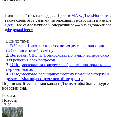
Подписывайтесь на ФедералПресс в
МАХ
,
Дзен.Новости
, а
также следите за самыми интересными новостями в канале
Дзен
. Все самое важное и оперативное — в telegram-канале
«
ФедералПресс
».
Еще по теме:
1.
В Чехове 1 июня откроется новая детская поликлиника
на 500 посещений в смену
2.
Ветераны СВО из Подмосковья получили единое окно
для решения всех вопросов
3.
В Подмосковье на конгрессе собрались полторы тысячи
перинатологов
4.
В Подмосковье расширяют систему помощи матерям и
детям: в Мытищах строят новый медцентр
Подписывайтесь на наш канал в
Дзене
, чтобы быть в курсе
новостей дня.
Реклама
Новости
12:29