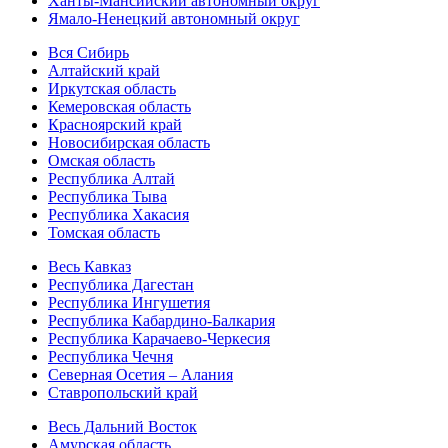
Ханты-Мансийский автономный округ
Ямало-Ненецкий автономный округ
Вся Сибирь
Алтайский край
Иркутская область
Кемеровская область
Красноярский край
Новосибирская область
Омская область
Республика Алтай
Республика Тыва
Республика Хакасия
Томская область
Весь Кавказ
Республика Дагестан
Республика Ингушетия
Республика Кабардино-Балкария
Республика Карачаево-Черкесия
Республика Чечня
Северная Осетия – Алания
Ставропольский край
Весь Дальний Восток
Амурская область