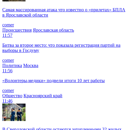
Самая массированная атака что известно о «прилетах» БПЛА
в Ярославской области
corner
Происшествия
Ярославская область
11:57
Битва за второе место: что показала регистрация партий на
выборы в Госдуму
corner
Политика
Москва
11:56
«Волонтеры-медики» подвели итоги 10 лет работы
corner
Общество
Красноярский край
11:46
В Свердловской области остаются затопленными 32 жилых