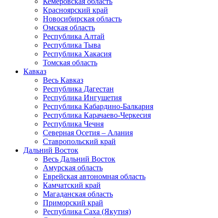
Кемеровская область
Красноярский край
Новосибирская область
Омская область
Республика Алтай
Республика Тыва
Республика Хакасия
Томская область
Кавказ
Весь Кавказ
Республика Дагестан
Республика Ингушетия
Республика Кабардино-Балкария
Республика Карачаево-Черкесия
Республика Чечня
Северная Осетия – Алания
Ставропольский край
Дальний Восток
Весь Дальний Восток
Амурская область
Еврейская автономная область
Камчатский край
Магаданская область
Приморский край
Республика Саха (Якутия)