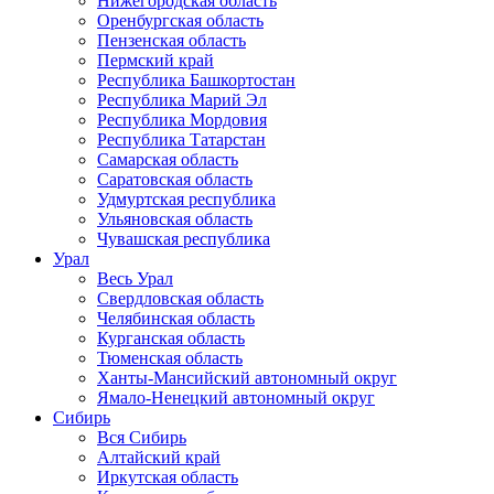
Нижегородская область
Оренбургская область
Пензенская область
Пермский край
Республика Башкортостан
Республика Марий Эл
Республика Мордовия
Республика Татарстан
Самарская область
Саратовская область
Удмуртская республика
Ульяновская область
Чувашская республика
Урал
Весь Урал
Свердловская область
Челябинская область
Курганская область
Тюменская область
Ханты-Мансийский автономный округ
Ямало-Ненецкий автономный округ
Сибирь
Вся Сибирь
Алтайский край
Иркутская область