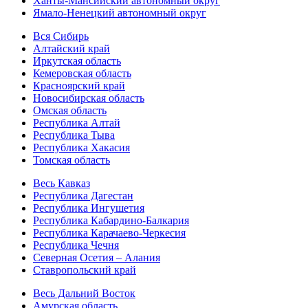
Ханты-Мансийский автономный округ
Ямало-Ненецкий автономный округ
Вся Сибирь
Алтайский край
Иркутская область
Кемеровская область
Красноярский край
Новосибирская область
Омская область
Республика Алтай
Республика Тыва
Республика Хакасия
Томская область
Весь Кавказ
Республика Дагестан
Республика Ингушетия
Республика Кабардино-Балкария
Республика Карачаево-Черкесия
Республика Чечня
Северная Осетия – Алания
Ставропольский край
Весь Дальний Восток
Амурская область