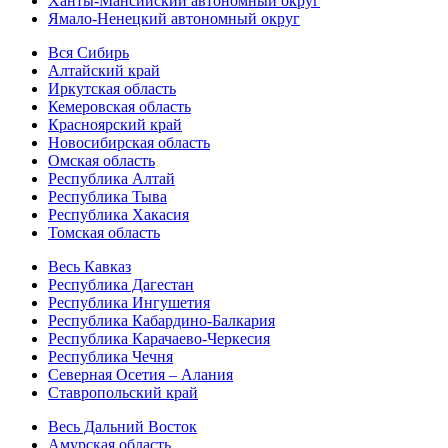
Ханты-Мансийский автономный округ
Ямало-Ненецкий автономный округ
Вся Сибирь
Алтайский край
Иркутская область
Кемеровская область
Красноярский край
Новосибирская область
Омская область
Республика Алтай
Республика Тыва
Республика Хакасия
Томская область
Весь Кавказ
Республика Дагестан
Республика Ингушетия
Республика Кабардино-Балкария
Республика Карачаево-Черкесия
Республика Чечня
Северная Осетия – Алания
Ставропольский край
Весь Дальний Восток
Амурская область