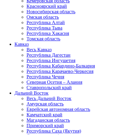
Кемеровская область
Красноярский край
Новосибирская область
Омская область
Республика Алтай
Республика Тыва
Республика Хакасия
Томская область
Кавказ
Весь Кавказ
Республика Дагестан
Республика Ингушетия
Республика Кабардино-Балкария
Республика Карачаево-Черкесия
Республика Чечня
Северная Осетия – Алания
Ставропольский край
Дальний Восток
Весь Дальний Восток
Амурская область
Еврейская автономная область
Камчатский край
Магаданская область
Приморский край
Республика Саха (Якутия)