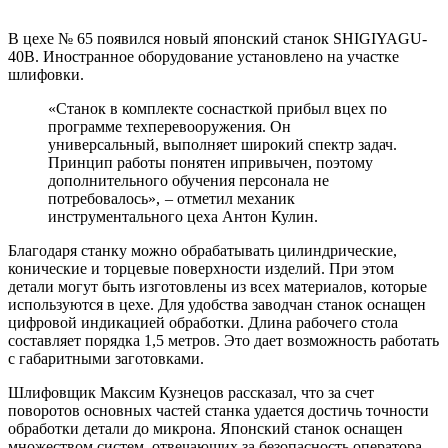
В цехе № 65 появился новый японский станок SHIGIYAGU-
40B. Иностранное оборудование установлено на участке
шлифовки.
«Станок в комплекте соснасткой прибыл вцех по
программе техперевооружения. Он
универсальный, выполняет широкий спектр задач.
Принцип работы понятен ипривычен, поэтому
дополнительного обучения персонала не
потребовалось», – отметил механик
инструментального цеха Антон Кулин.
Благодаря станку можно обрабатывать цилиндрические,
конические и торцевые поверхности изделий. При этом
детали могут быть изготовлены из всех материалов, которые
используются в цехе. Для удобства заводчан станок оснащен
цифровой индикацией обработки. Длина рабочего стола
составляет порядка 1,5 метров. Это дает возможность работать
с габаритными заготовками.
Шлифовщик Максим Кузнецов рассказал, что за счет
поворотов основных частей станка удается достичь точности
обработки детали до микрона. Японский станок оснащен
множеством систем, отвечающих за безопасность оператора.