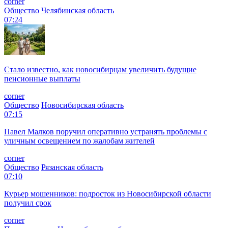
corner
Общество
Челябинская область
07:24
Стало известно, как новосибирцам увеличить будущие
пенсионные выплаты
corner
Общество
Новосибирская область
07:15
Павел Малков поручил оперативно устранять проблемы с
уличным освещением по жалобам жителей
corner
Общество
Рязанская область
07:10
Курьер мошенников: подросток из Новосибирской области
получил срок
corner