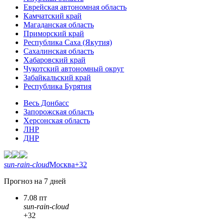
Еврейская автономная область
Камчатский край
Магаданская область
Приморский край
Республика Саха (Якутия)
Сахалинская область
Хабаровский край
Чукотский автономный округ
Забайкальский край
Республика Бурятия
Весь Донбасс
Запорожская область
Херсонская область
ЛНР
ДНР
sun-rain-cloud
Москва
+32
Прогноз на 7 дней
7.08 пт
sun-rain-cloud
+32