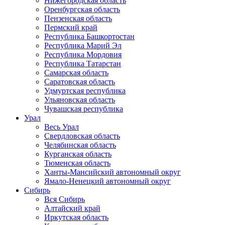
Нижегородская область
Оренбургская область
Пензенская область
Пермский край
Республика Башкортостан
Республика Марий Эл
Республика Мордовия
Республика Татарстан
Самарская область
Саратовская область
Удмуртская республика
Ульяновская область
Чувашская республика
Урал
Весь Урал
Свердловская область
Челябинская область
Курганская область
Тюменская область
Ханты-Мансийский автономный округ
Ямало-Ненецкий автономный округ
Сибирь
Вся Сибирь
Алтайский край
Иркутская область