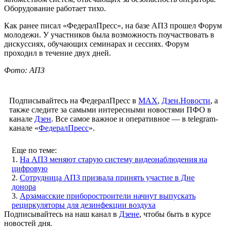
Оборудование работает тихо.
Как ранее писал «ФедералПресс», на базе АПЗ прошел Форум
молодежи. У участников была возможность поучаствовать в
дискуссиях, обучающих семинарах и сессиях. Форум
проходил в течение двух дней.
Фото: АПЗ
Подписывайтесь на ФедералПресс в
МАХ
,
Дзен.Новости
, а
также следите за самыми интересными новостями ПФО в
канале
Дзен
. Все самое важное и оперативное — в telegram-
канале «
ФедералПресс
».
Еще по теме:
1.
На АПЗ меняют старую систему видеонаблюдения на
цифровую
2.
Сотрудница АПЗ призвала принять участие в Дне
донора
3.
Арзамасские приборостроители начнут выпускать
рециркуляторы для дезинфекции воздуха
Подписывайтесь на наш канал в
Дзене
, чтобы быть в курсе
новостей дня.