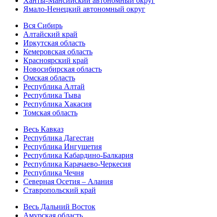
Ханты-Мансийский автономный округ
Ямало-Ненецкий автономный округ
Вся Сибирь
Алтайский край
Иркутская область
Кемеровская область
Красноярский край
Новосибирская область
Омская область
Республика Алтай
Республика Тыва
Республика Хакасия
Томская область
Весь Кавказ
Республика Дагестан
Республика Ингушетия
Республика Кабардино-Балкария
Республика Карачаево-Черкесия
Республика Чечня
Северная Осетия – Алания
Ставропольский край
Весь Дальний Восток
Амурская область