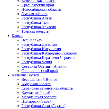
Кемеровская область
Красноярский край
Новосибирская область
Омская область
Республика Алтай
Республика Тыва
Республика Хакасия
Томская область
Кавказ
Весь Кавказ
Республика Дагестан
Республика Ингушетия
Республика Кабардино-Балкария
Республика Карачаево-Черкесия
Республика Чечня
Северная Осетия – Алания
Ставропольский край
Дальний Восток
Весь Дальний Восток
Амурская область
Еврейская автономная область
Камчатский край
Магаданская область
Приморский край
Республика Саха (Якутия)