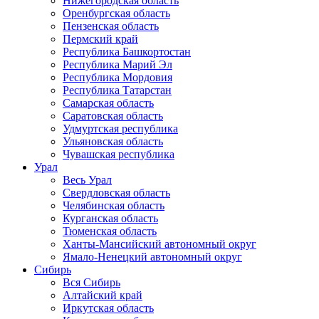
Нижегородская область
Оренбургская область
Пензенская область
Пермский край
Республика Башкортостан
Республика Марий Эл
Республика Мордовия
Республика Татарстан
Самарская область
Саратовская область
Удмуртская республика
Ульяновская область
Чувашская республика
Урал
Весь Урал
Свердловская область
Челябинская область
Курганская область
Тюменская область
Ханты-Мансийский автономный округ
Ямало-Ненецкий автономный округ
Сибирь
Вся Сибирь
Алтайский край
Иркутская область