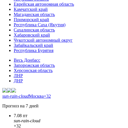
Еврейская автономная область
Камчатский край
Магаданская область
Приморский край
Республика Саха (Якутия)
Сахалинская область
Хабаровский край
Чукотский автономный округ
Забайкальский край
Республика Бурятия
Весь Донбасс
Запорожская область
Херсонская область
ЛНР
ДНР
sun-rain-cloud
Москва
+32
Прогноз на 7 дней
7.08 пт
sun-rain-cloud
+32