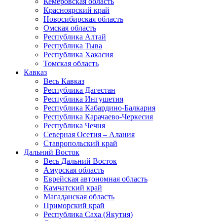
Кемеровская область
Красноярский край
Новосибирская область
Омская область
Республика Алтай
Республика Тыва
Республика Хакасия
Томская область
Кавказ
Весь Кавказ
Республика Дагестан
Республика Ингушетия
Республика Кабардино-Балкария
Республика Карачаево-Черкесия
Республика Чечня
Северная Осетия – Алания
Ставропольский край
Дальний Восток
Весь Дальний Восток
Амурская область
Еврейская автономная область
Камчатский край
Магаданская область
Приморский край
Республика Саха (Якутия)