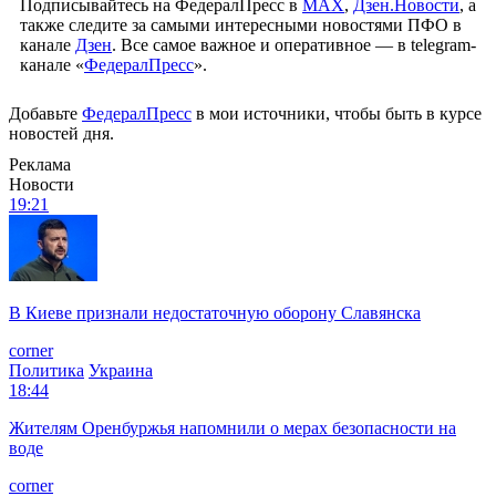
Подписывайтесь на ФедералПресс в
МАХ
,
Дзен.Новости
, а
также следите за самыми интересными новостями ПФО в
канале
Дзен
. Все самое важное и оперативное — в telegram-
канале «
ФедералПресс
».
Добавьте
ФедералПресс
в мои источники, чтобы быть в курсе
новостей дня.
Реклама
Новости
19:21
В Киеве признали недостаточную оборону Славянска
corner
Политика
Украина
18:44
Жителям Оренбуржья напомнили о мерах безопасности на
воде
corner