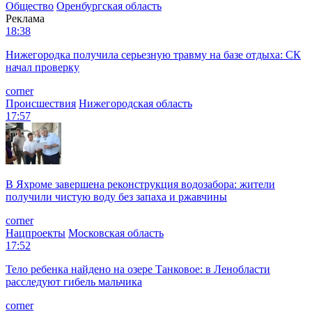
Общество
Оренбургская область
Реклама
18:38
Нижегородка получила серьезную травму на базе отдыха: СК
начал проверку
corner
Происшествия
Нижегородская область
17:57
В Яхроме завершена реконструкция водозабора: жители
получили чистую воду без запаха и ржавчины
corner
Нацпроекты
Московская область
17:52
Тело ребенка найдено на озере Танковое: в Ленобласти
расследуют гибель мальчика
corner