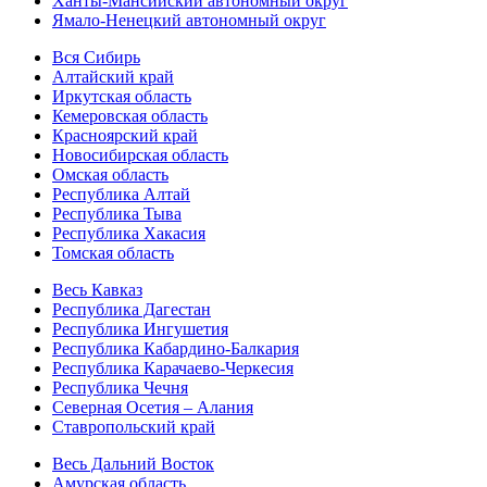
Ханты-Мансийский автономный округ
Ямало-Ненецкий автономный округ
Вся Сибирь
Алтайский край
Иркутская область
Кемеровская область
Красноярский край
Новосибирская область
Омская область
Республика Алтай
Республика Тыва
Республика Хакасия
Томская область
Весь Кавказ
Республика Дагестан
Республика Ингушетия
Республика Кабардино-Балкария
Республика Карачаево-Черкесия
Республика Чечня
Северная Осетия – Алания
Ставропольский край
Весь Дальний Восток
Амурская область