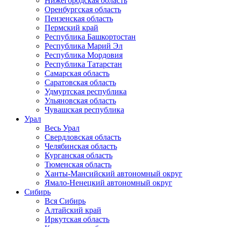
Нижегородская область
Оренбургская область
Пензенская область
Пермский край
Республика Башкортостан
Республика Марий Эл
Республика Мордовия
Республика Татарстан
Самарская область
Саратовская область
Удмуртская республика
Ульяновская область
Чувашская республика
Урал
Весь Урал
Свердловская область
Челябинская область
Курганская область
Тюменская область
Ханты-Мансийский автономный округ
Ямало-Ненецкий автономный округ
Сибирь
Вся Сибирь
Алтайский край
Иркутская область