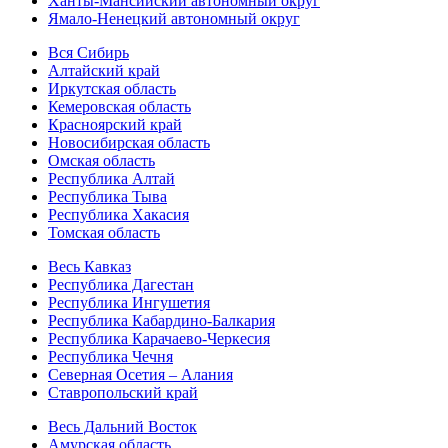
Ханты-Мансийский автономный округ
Ямало-Ненецкий автономный округ
Вся Сибирь
Алтайский край
Иркутская область
Кемеровская область
Красноярский край
Новосибирская область
Омская область
Республика Алтай
Республика Тыва
Республика Хакасия
Томская область
Весь Кавказ
Республика Дагестан
Республика Ингушетия
Республика Кабардино-Балкария
Республика Карачаево-Черкесия
Республика Чечня
Северная Осетия – Алания
Ставропольский край
Весь Дальний Восток
Амурская область