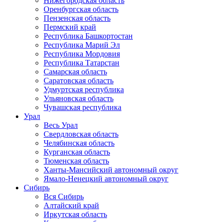
Нижегородская область
Оренбургская область
Пензенская область
Пермский край
Республика Башкортостан
Республика Марий Эл
Республика Мордовия
Республика Татарстан
Самарская область
Саратовская область
Удмуртская республика
Ульяновская область
Чувашская республика
Урал
Весь Урал
Свердловская область
Челябинская область
Курганская область
Тюменская область
Ханты-Мансийский автономный округ
Ямало-Ненецкий автономный округ
Сибирь
Вся Сибирь
Алтайский край
Иркутская область