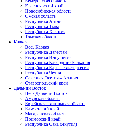
Кемеровская область
Красноярский край
Новосибирская область
Омская область
Республика Алтай
Республика Тыва
Республика Хакасия
Томская область
Кавказ
Весь Кавказ
Республика Дагестан
Республика Ингушетия
Республика Кабардино-Балкария
Республика Карачаево-Черкесия
Республика Чечня
Северная Осетия – Алания
Ставропольский край
Дальний Восток
Весь Дальний Восток
Амурская область
Еврейская автономная область
Камчатский край
Магаданская область
Приморский край
Республика Саха (Якутия)