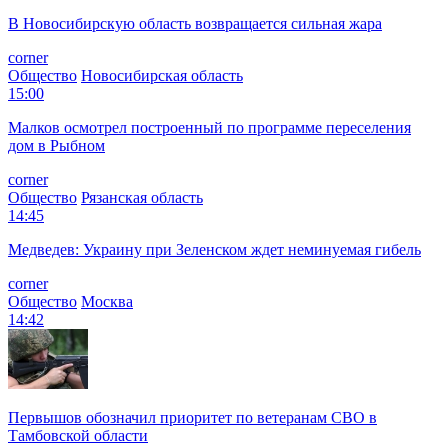
В Новосибирскую область возвращается сильная жара
corner
Общество
Новосибирская область
15:00
Малков осмотрел построенный по программе переселения
дом в Рыбном
corner
Общество
Рязанская область
14:45
Медведев: Украину при Зеленском ждет неминуемая гибель
corner
Общество
Москва
14:42
Первышов обозначил приоритет по ветеранам СВО в
Тамбовской области