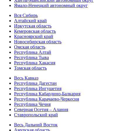
Ханты-Мансийский автономный округ
Ямало-Ненецкий автономный округ
Вся Сибирь
Алтайский край
Иркутская область
Кемеровская область
Красноярский край
Новосибирская область
Омская область
Республика Алтай
Республика Тыва
Республика Хакасия
Томская область
Весь Кавказ
Республика Дагестан
Республика Ингушетия
Республика Кабардино-Балкария
Республика Карачаево-Черкесия
Республика Чечня
Северная Осетия – Алания
Ставропольский край
Весь Дальний Восток
Амурская область