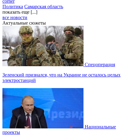
corner
Политика
Самарская область
показать еще [...]
все новости
Актуальные сюжеты
Спецоперация
Зеленский признался, что на Украине не осталось целых
электростанций
Национальные
проекты