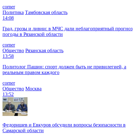
corner
Политика
Тамбовская область
14:08
Град, грозы и ливни: в МЧС дали неблагоприятный прогноз
погоды в Рязанской области
corner
Общество
Рязанская область
13:58
Политолог Пашин: спорт должен быть не привилегией, а
реальным правом каждого
corner
Общество
Москва
13:52
Федорищев и Евкуров обсудили вопросы безопасности в
Самарской области