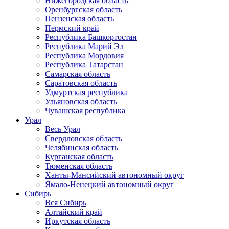
Нижегородская область
Оренбургская область
Пензенская область
Пермский край
Республика Башкортостан
Республика Марий Эл
Республика Мордовия
Республика Татарстан
Самарская область
Саратовская область
Удмуртская республика
Ульяновская область
Чувашская республика
Урал
Весь Урал
Свердловская область
Челябинская область
Курганская область
Тюменская область
Ханты-Мансийский автономный округ
Ямало-Ненецкий автономный округ
Сибирь
Вся Сибирь
Алтайский край
Иркутская область