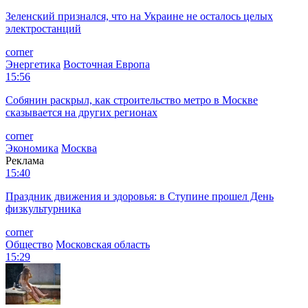
Зеленский признался, что на Украине не осталось целых
электростанций
corner
Энергетика
Восточная Европа
15:56
Собянин раскрыл, как строительство метро в Москве
сказывается на других регионах
corner
Экономика
Москва
Реклама
15:40
Праздник движения и здоровья: в Ступине прошел День
физкультурника
corner
Общество
Московская область
15:29