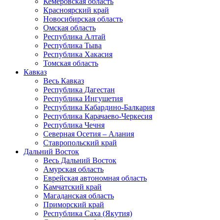
Кемеровская область
Красноярский край
Новосибирская область
Омская область
Республика Алтай
Республика Тыва
Республика Хакасия
Томская область
Кавказ
Весь Кавказ
Республика Дагестан
Республика Ингушетия
Республика Кабардино-Балкария
Республика Карачаево-Черкесия
Республика Чечня
Северная Осетия – Алания
Ставропольский край
Дальний Восток
Весь Дальний Восток
Амурская область
Еврейская автономная область
Камчатский край
Магаданская область
Приморский край
Республика Саха (Якутия)