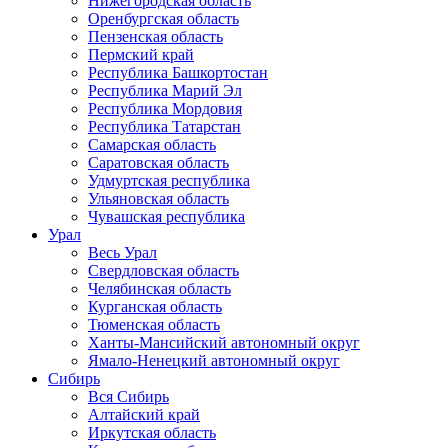
Нижегородская область
Оренбургская область
Пензенская область
Пермский край
Республика Башкортостан
Республика Марий Эл
Республика Мордовия
Республика Татарстан
Самарская область
Саратовская область
Удмуртская республика
Ульяновская область
Чувашская республика
Урал
Весь Урал
Свердловская область
Челябинская область
Курганская область
Тюменская область
Ханты-Мансийский автономный округ
Ямало-Ненецкий автономный округ
Сибирь
Вся Сибирь
Алтайский край
Иркутская область