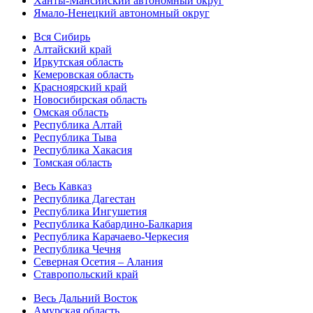
Ханты-Мансийский автономный округ
Ямало-Ненецкий автономный округ
Вся Сибирь
Алтайский край
Иркутская область
Кемеровская область
Красноярский край
Новосибирская область
Омская область
Республика Алтай
Республика Тыва
Республика Хакасия
Томская область
Весь Кавказ
Республика Дагестан
Республика Ингушетия
Республика Кабардино-Балкария
Республика Карачаево-Черкесия
Республика Чечня
Северная Осетия – Алания
Ставропольский край
Весь Дальний Восток
Амурская область