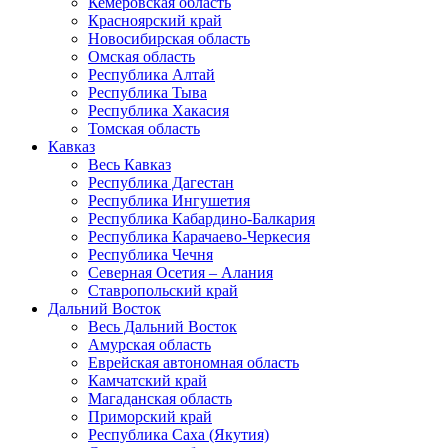
Кемеровская область
Красноярский край
Новосибирская область
Омская область
Республика Алтай
Республика Тыва
Республика Хакасия
Томская область
Кавказ
Весь Кавказ
Республика Дагестан
Республика Ингушетия
Республика Кабардино-Балкария
Республика Карачаево-Черкесия
Республика Чечня
Северная Осетия – Алания
Ставропольский край
Дальний Восток
Весь Дальний Восток
Амурская область
Еврейская автономная область
Камчатский край
Магаданская область
Приморский край
Республика Саха (Якутия)