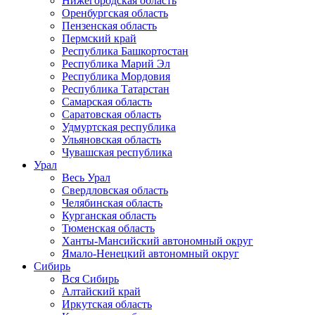
Нижегородская область
Оренбургская область
Пензенская область
Пермский край
Республика Башкортостан
Республика Марий Эл
Республика Мордовия
Республика Татарстан
Самарская область
Саратовская область
Удмуртская республика
Ульяновская область
Чувашская республика
Урал
Весь Урал
Свердловская область
Челябинская область
Курганская область
Тюменская область
Ханты-Мансийский автономный округ
Ямало-Ненецкий автономный округ
Сибирь
Вся Сибирь
Алтайский край
Иркутская область