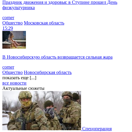
Праздник движения и здоровья: в Ступине прошел День
физкультурника
corner
Общество
Московская область
15:29
В Новосибирскую область возвращается сильная жара
corner
Общество
Новосибирская область
показать еще [...]
все новости
Актуальные сюжеты
Спецоперация