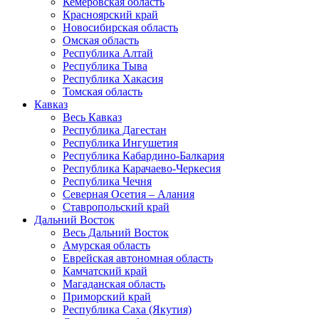
Кемеровская область
Красноярский край
Новосибирская область
Омская область
Республика Алтай
Республика Тыва
Республика Хакасия
Томская область
Кавказ
Весь Кавказ
Республика Дагестан
Республика Ингушетия
Республика Кабардино-Балкария
Республика Карачаево-Черкесия
Республика Чечня
Северная Осетия – Алания
Ставропольский край
Дальний Восток
Весь Дальний Восток
Амурская область
Еврейская автономная область
Камчатский край
Магаданская область
Приморский край
Республика Саха (Якутия)