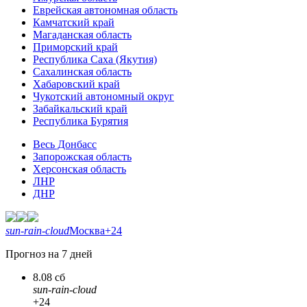
Еврейская автономная область
Камчатский край
Магаданская область
Приморский край
Республика Саха (Якутия)
Сахалинская область
Хабаровский край
Чукотский автономный округ
Забайкальский край
Республика Бурятия
Весь Донбасс
Запорожская область
Херсонская область
ЛНР
ДНР
sun-rain-cloud
Москва
+24
Прогноз на 7 дней
8.08 сб
sun-rain-cloud
+24