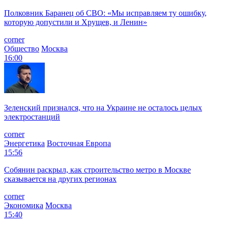
Полковник Баранец об СВО: «Мы исправляем ту ошибку,
которую допустили и Хрущев, и Ленин»
corner
Общество
Москва
16:00
Зеленский признался, что на Украине не осталось целых
электростанций
corner
Энергетика
Восточная Европа
15:56
Собянин раскрыл, как строительство метро в Москве
сказывается на других регионах
corner
Экономика
Москва
15:40