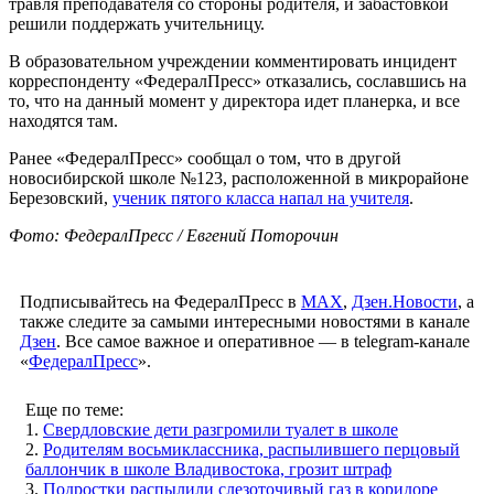
травля преподавателя со стороны родителя, и забастовкой
решили поддержать учительницу.
В образовательном учреждении комментировать инцидент
корреспонденту «ФедералПресс» отказались, сославшись на
то, что на данный момент у директора идет планерка, и все
находятся там.
Ранее «ФедералПресс» сообщал о том, что в другой
новосибирской школе №123, расположенной в микрорайоне
Березовский,
ученик пятого класса напал на учителя
.
Фото: ФедералПресс / Евгений Поторочин
Подписывайтесь на ФедералПресс в
МАХ
,
Дзен.Новости
, а
также следите за самыми интересными новостями в канале
Дзен
. Все самое важное и оперативное — в telegram-канале
«
ФедералПресс
».
Еще по теме:
1.
Свердловские дети разгромили туалет в школе
2.
Родителям восьмиклассника, распылившего перцовый
баллончик в школе Владивостока, грозит штраф
3.
Подростки распылили слезоточивый газ в коридоре