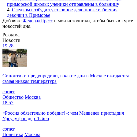
приморской школы: ученики отправлены в больницу
4.
Следком возбудил уголовное дело после избиения
девочки в Приморье
Добавьте
ФедералПресс
в мои источники, чтобы быть в курсе
новостей дня.
Реклама
Новости
19:28
Синоптики предупредили, в какие дни в Москве ожидается
самая низкая температура
corner
Общество
Москва
18:57
«Россия обязательно победит!»: чем Медведев пристыдил
Урсулу фон дер Ляйен
corner
Политика
Москва