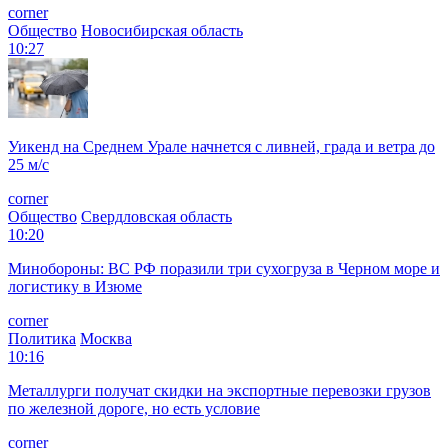
corner
Общество
Новосибирская область
10:27
Уикенд на Среднем Урале начнется с ливней, града и ветра до
25 м/с
corner
Общество
Свердловская область
10:20
Минобороны: ВС РФ поразили три сухогруза в Черном море и
логистику в Изюме
corner
Политика
Москва
10:16
Металлурги получат скидки на экспортные перевозки грузов
по железной дороге, но есть условие
corner