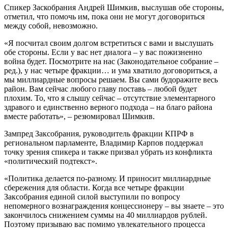
Спикер Заскобрания Андрей Шимкив, выслушав обе стороны,
отметил, что помочь им, пока они не могут договориться
между собой, невозможно.
«Я посчитал своим долгом встретиться с вами и выслушать
обе стороны. Если у вас нет диалога – у вас пожизненно
война будет. Посмотрите на нас (Законодательное собрание –
ред.), у нас четыре фракции… и ума хватило договориться, а
мы миллиардные вопросы решаем. Вы сами будоражите весь
район. Вам сейчас любого главу поставь – любой будет
плохим. То, что я слышу сейчас – отсутствие элементарного
здравого и единственно верного подхода – на благо района
вместе работать», – резюмировал Шимкив.
Зампред Заксобрания, руководитель фракции КПРФ в
региональном парламенте, Владимир Карпов поддержал
точку зрения спикера и также призвал убрать из конфликта
«политический подтекст».
«Политика делается по-разному. И приносит миллиардные
сбережения для области. Когда все четыре фракции
Заксобрания единой силой выступили по вопросу
непомерного вознаграждения концессионеру – вы знаете – это
закончилось снижением суммы на 40 миллиардов рублей.
Поэтому призываю вас помимо увлекательного процесса