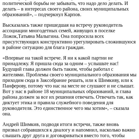
политической борьбы не забывать, что надо дело делать. И
делать – в интересах своего района, своих муниципальных
образований», – подчеркнул Карпов.
Высказалась также пришедшая на встречу руководитель
ассоциации многодетных семей, живущих в поселке
Ложок,Татьяна Малыгина. Она попросила всех
присутствующих конструктивно урегулировать сложившуюся
в районе ситуацию для блага граждан.
«Впервые на такой встрече. Я ни к какой партии не
принадлежу. Я пришла сюда за одним – услышьте нас!
Будущий глава должен быть таким, чтобы работал с
жителями. Проблемы своего муниципального образования мы
приходим сюда в Заксобрание решать, или к Шимкиву, или к
Панферову, потому что нас на месте не слушают и не слышат.
Вот у нас в районе 18 муниципальных образований, и глава
района должен за все их решения отвечать. Отвечать так, как
диктует этика и правила служебного поведения для
руководителя. Это единственное чего мы хотим», – сказала
она.
Андрей Шимкив, подводя итоги встречи, также вновь
призвал собравшихся к диалогу и напомнил, насколько важно
слышать друг друга и договариваться вместо того, чтобы