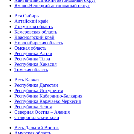
Ханты-Мансийский автономный округ
Ямало-Ненецкий автономный округ
Вся Сибирь
Алтайский край
Иркутская область
Кемеровская область
Красноярский край
Новосибирская область
Омская область
Республика Алтай
Республика Тыва
Республика Хакасия
Томская область
Весь Кавказ
Республика Дагестан
Республика Ингушетия
Республика Кабардино-Балкария
Республика Карачаево-Черкесия
Республика Чечня
Северная Осетия – Алания
Ставропольский край
Весь Дальний Восток
Амурская область