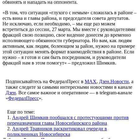
обвинять и нападать на оппонента.
«В том, что ситуация «глухого с немым» сложилась в районе –
есть вина и главы района, и председателя совета депутатов.
Не исключаю, если необходимо, – мы еще раз можем
встретиться до сессии, 27 марта. Мы вместе с руководителями
фракций свою позицию, свое видение донесем до временно
исполняющего обязанности губернатора. Но вам, как людям
активным, как людям, болеющим за район, нужно на примере
этой ситуации менять формат взаимодействия в районе. Если
нужно – я готов и сам быть посредником, и руководители
фракций нам в этом помогут» – предложил Шимкив.
Подписывайтесь на ФедералПресс в
МАХ
,
Дзен.Новости
, а
также следите за самыми интересными новостями в канале
Дзен
. Все самое важное и оперативное — в telegram-канале
«
ФедералПресс
».
Еще по теме:
1.
Андрей Шимкив пообщался с протестующими против
переназначения главы Новосибирского района
2.
Андрей Травников раскритиковал очереди в
поликлиниках Новосибирска