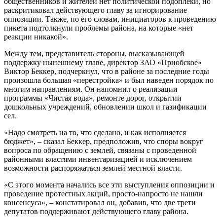
общественников и жителей нет политической подоплеки, но
раскритиковал действующего главу за игнорирование
оппозиции. Также, по его словам, инициаторов к проведению
пикета подтолкнули проблемы района, на которые «нет
реакции никакой».
Между тем, представитель стороны, высказывающей
поддержку нынешнему главе, директор ЗАО «Приобское»
Виктор Беккер, подчеркнул, что в районе за последние годы
произошла большая «перестройка» и был наведен порядок по
многим направлениям. Он напомнил о реализации
программы «Чистая вода», ремонте дорог, открытии
дошкольных учреждений, обновлении школ и газификации
сел.
«Надо смотреть на то, что сделано, и как исполняется
бюджет», – сказал Беккер, предположив, что споры вокруг
вопроса по обращению с землей, связаны с проведенной
районными властями инвентаризацией и исключением
возможности распоряжаться землей местной власти.
«С этого момента начались все эти выступления оппозиции и
проведение протестных акций, просто-напросто не нашли
консенсуса», – констатировал он, добавив, что две трети
депутатов поддерживают действующего главу района.