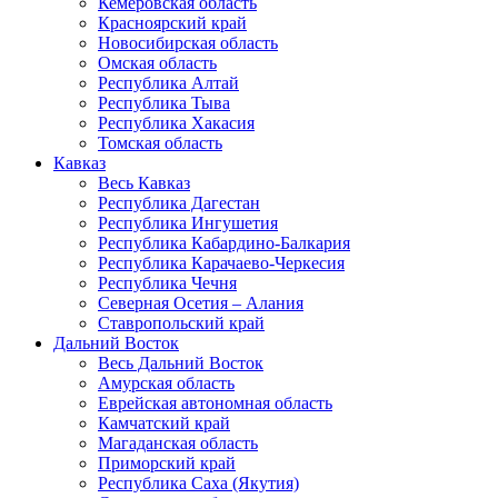
Кемеровская область
Красноярский край
Новосибирская область
Омская область
Республика Алтай
Республика Тыва
Республика Хакасия
Томская область
Кавказ
Весь Кавказ
Республика Дагестан
Республика Ингушетия
Республика Кабардино-Балкария
Республика Карачаево-Черкесия
Республика Чечня
Северная Осетия – Алания
Ставропольский край
Дальний Восток
Весь Дальний Восток
Амурская область
Еврейская автономная область
Камчатский край
Магаданская область
Приморский край
Республика Саха (Якутия)