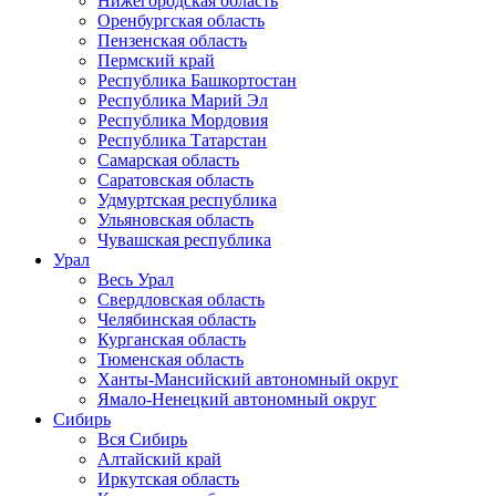
Нижегородская область
Оренбургская область
Пензенская область
Пермский край
Республика Башкортостан
Республика Марий Эл
Республика Мордовия
Республика Татарстан
Самарская область
Саратовская область
Удмуртская республика
Ульяновская область
Чувашская республика
Урал
Весь Урал
Свердловская область
Челябинская область
Курганская область
Тюменская область
Ханты-Мансийский автономный округ
Ямало-Ненецкий автономный округ
Сибирь
Вся Сибирь
Алтайский край
Иркутская область