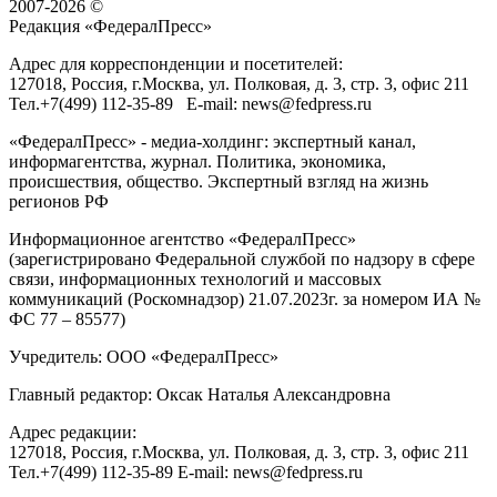
2007-2026 ©
Редакция «
ФедералПресс
»
Адрес для корреспонденции и посетителей:
127018
, Россия, г.
Москва
,
ул. Полковая, д. 3, стр. 3
, офис 211
Тел.
+7(499) 112-35-89
E-mail:
news@fedpress.ru
«ФедералПресс» - медиа-холдинг: экспертный канал,
информагентства, журнал. Политика, экономика,
происшествия, общество. Экспертный взгляд на жизнь
регионов РФ
Информационное агентство «ФедералПресс»
(зарегистрировано Федеральной службой по надзору в сфере
связи, информационных технологий и массовых
коммуникаций (Роскомнадзор) 21.07.2023г. за номером ИА №
ФС 77 – 85577)
Учредитель: ООО «ФедералПресс»
Главный редактор: Оксак Наталья Александровна
Адрес редакции:
127018, Россия, г.Москва, ул. Полковая, д. 3, стр. 3, офис 211
Тел.+7(499) 112-35-89 E-mail: news@fedpress.ru