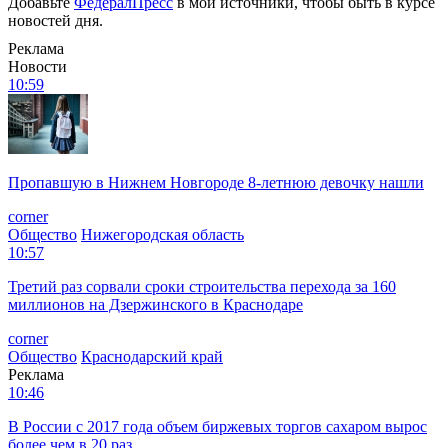
Добавьте
ФедералПресс
в мои источники, чтобы быть в курсе
новостей дня.
Реклама
Новости
10:59
Пропавшую в Нижнем Новгороде 8-летнюю девочку нашли
corner
Общество
Нижегородская область
10:57
Третий раз сорвали сроки строительства перехода за 160
миллионов на Дзержинского в Краснодаре
corner
Общество
Краснодарский край
Реклама
10:46
В России с 2017 года объем биржевых торгов сахаром вырос
более чем в 20 раз