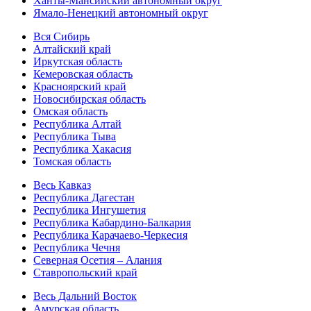
Ханты-Мансийский автономный округ
Ямало-Ненецкий автономный округ
Вся Сибирь
Алтайский край
Иркутская область
Кемеровская область
Красноярский край
Новосибирская область
Омская область
Республика Алтай
Республика Тыва
Республика Хакасия
Томская область
Весь Кавказ
Республика Дагестан
Республика Ингушетия
Республика Кабардино-Балкария
Республика Карачаево-Черкесия
Республика Чечня
Северная Осетия – Алания
Ставропольский край
Весь Дальний Восток
Амурская область