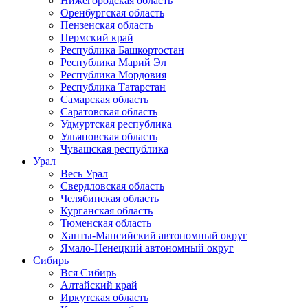
Нижегородская область
Оренбургская область
Пензенская область
Пермский край
Республика Башкортостан
Республика Марий Эл
Республика Мордовия
Республика Татарстан
Самарская область
Саратовская область
Удмуртская республика
Ульяновская область
Чувашская республика
Урал
Весь Урал
Свердловская область
Челябинская область
Курганская область
Тюменская область
Ханты-Мансийский автономный округ
Ямало-Ненецкий автономный округ
Сибирь
Вся Сибирь
Алтайский край
Иркутская область