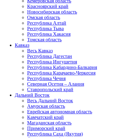
Кемеровская область
Красноярский край
Новосибирская область
Омская область
Республика Алтай
Республика Тыва
Республика Хакасия
Томская область
Кавказ
Весь Кавказ
Республика Дагестан
Республика Ингушетия
Республика Кабардино-Балкария
Республика Карачаево-Черкесия
Республика Чечня
Северная Осетия – Алания
Ставропольский край
Дальний Восток
Весь Дальний Восток
Амурская область
Еврейская автономная область
Камчатский край
Магаданская область
Приморский край
Республика Саха (Якутия)