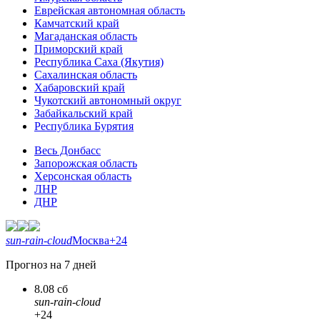
Еврейская автономная область
Камчатский край
Магаданская область
Приморский край
Республика Саха (Якутия)
Сахалинская область
Хабаровский край
Чукотский автономный округ
Забайкальский край
Республика Бурятия
Весь Донбасс
Запорожская область
Херсонская область
ЛНР
ДНР
sun-rain-cloud
Москва
+24
Прогноз на 7 дней
8.08 сб
sun-rain-cloud
+24