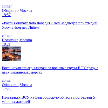
corner
Общество
Москва
18:57
«Россия обязательно победит»: чем Медведев пристыдил
Урсулу фон дер Ляйен
corner
Политика
Москва
18:21
Российская авиация поразила военные грузы ВСУ сразу в
двух украинских портах
corner
Общество
Москва
17:23
При атаках ВСУ на Белгородскую область пострадали 5
мирных жителей