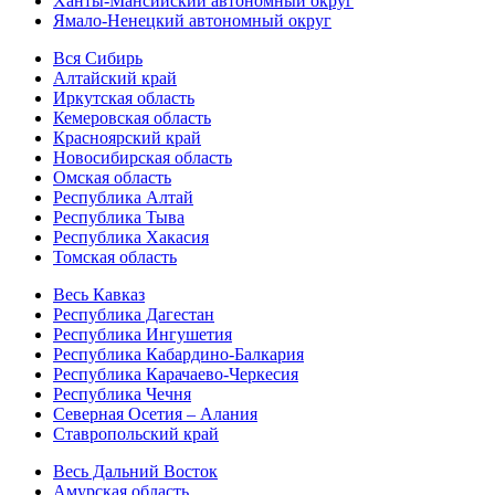
Ханты-Мансийский автономный округ
Ямало-Ненецкий автономный округ
Вся Сибирь
Алтайский край
Иркутская область
Кемеровская область
Красноярский край
Новосибирская область
Омская область
Республика Алтай
Республика Тыва
Республика Хакасия
Томская область
Весь Кавказ
Республика Дагестан
Республика Ингушетия
Республика Кабардино-Балкария
Республика Карачаево-Черкесия
Республика Чечня
Северная Осетия – Алания
Ставропольский край
Весь Дальний Восток
Амурская область