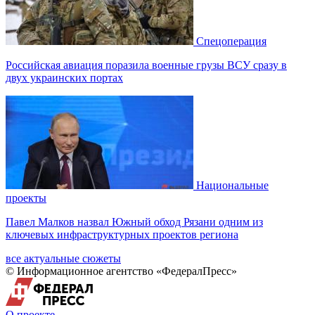
Спецоперация
Российская авиация поразила военные грузы ВСУ сразу в
двух украинских портах
Национальные
проекты
Павел Малков назвал Южный обход Рязани одним из
ключевых инфраструктурных проектов региона
все актуальные сюжеты
© Информационное агентство «ФедералПресс»
О проекте