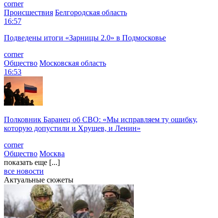
corner
Происшествия
Белгородская область
16:57
Подведены итоги «Зарницы 2.0» в Подмосковье
corner
Общество
Московская область
16:53
Полковник Баранец об СВО: «Мы исправляем ту ошибку,
которую допустили и Хрущев, и Ленин»
corner
Общество
Москва
показать еще [...]
все новости
Актуальные сюжеты