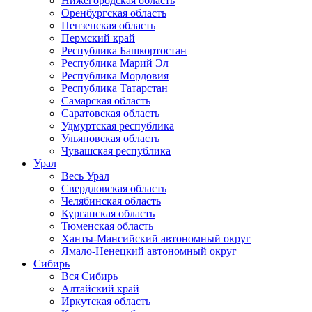
Нижегородская область
Оренбургская область
Пензенская область
Пермский край
Республика Башкортостан
Республика Марий Эл
Республика Мордовия
Республика Татарстан
Самарская область
Саратовская область
Удмуртская республика
Ульяновская область
Чувашская республика
Урал
Весь Урал
Свердловская область
Челябинская область
Курганская область
Тюменская область
Ханты-Мансийский автономный округ
Ямало-Ненецкий автономный округ
Сибирь
Вся Сибирь
Алтайский край
Иркутская область