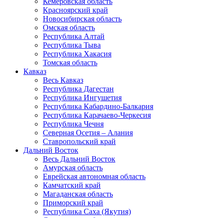
Кемеровская область
Красноярский край
Новосибирская область
Омская область
Республика Алтай
Республика Тыва
Республика Хакасия
Томская область
Кавказ
Весь Кавказ
Республика Дагестан
Республика Ингушетия
Республика Кабардино-Балкария
Республика Карачаево-Черкесия
Республика Чечня
Северная Осетия – Алания
Ставропольский край
Дальний Восток
Весь Дальний Восток
Амурская область
Еврейская автономная область
Камчатский край
Магаданская область
Приморский край
Республика Саха (Якутия)