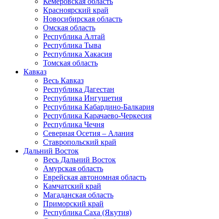
Кемеровская область
Красноярский край
Новосибирская область
Омская область
Республика Алтай
Республика Тыва
Республика Хакасия
Томская область
Кавказ
Весь Кавказ
Республика Дагестан
Республика Ингушетия
Республика Кабардино-Балкария
Республика Карачаево-Черкесия
Республика Чечня
Северная Осетия – Алания
Ставропольский край
Дальний Восток
Весь Дальний Восток
Амурская область
Еврейская автономная область
Камчатский край
Магаданская область
Приморский край
Республика Саха (Якутия)