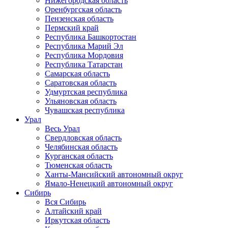
Нижегородская область
Оренбургская область
Пензенская область
Пермский край
Республика Башкортостан
Республика Марий Эл
Республика Мордовия
Республика Татарстан
Самарская область
Саратовская область
Удмуртская республика
Ульяновская область
Чувашская республика
Урал
Весь Урал
Свердловская область
Челябинская область
Курганская область
Тюменская область
Ханты-Мансийский автономный округ
Ямало-Ненецкий автономный округ
Сибирь
Вся Сибирь
Алтайский край
Иркутская область