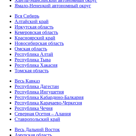
Ханты-Мансийский автономный округ
Ямало-Ненецкий автономный округ
Вся Сибирь
Алтайский край
Иркутская область
Кемеровская область
Красноярский край
Новосибирская область
Омская область
Республика Алтай
Республика Тыва
Республика Хакасия
Томская область
Весь Кавказ
Республика Дагестан
Республика Ингушетия
Республика Кабардино-Балкария
Республика Карачаево-Черкесия
Республика Чечня
Северная Осетия – Алания
Ставропольский край
Весь Дальний Восток
Амурская область