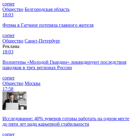
corner
Общество
Белгородская область
18:03
Ферма в Гатчине потеряла главного жителя
corner
Общество
Санкт-Петербург
Реклама
18:03
Волонтеры «Молодой Гвардии» ликвидируют последствия
паводков в трех регионах России
corner
Общество
Москва
17:58
Исследование: 40% зумеров готовы работать на одном месте
до пяти лет ради карьерной стабильности
corner