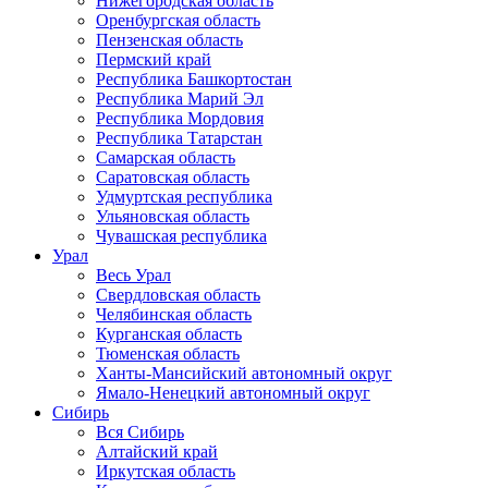
Нижегородская область
Оренбургская область
Пензенская область
Пермский край
Республика Башкортостан
Республика Марий Эл
Республика Мордовия
Республика Татарстан
Самарская область
Саратовская область
Удмуртская республика
Ульяновская область
Чувашская республика
Урал
Весь Урал
Свердловская область
Челябинская область
Курганская область
Тюменская область
Ханты-Мансийский автономный округ
Ямало-Ненецкий автономный округ
Сибирь
Вся Сибирь
Алтайский край
Иркутская область