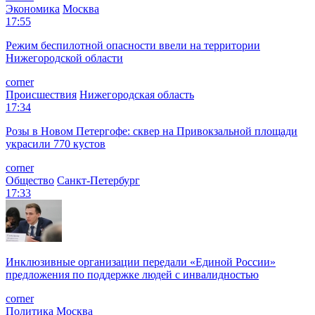
Экономика
Москва
17:55
Режим беспилотной опасности ввели на территории
Нижегородской области
corner
Происшествия
Нижегородская область
17:34
Розы в Новом Петергофе: сквер на Привокзальной площади
украсили 770 кустов
corner
Общество
Санкт-Петербург
17:33
Инклюзивные организации передали «Единой России»
предложения по поддержке людей с инвалидностью
corner
Политика
Москва