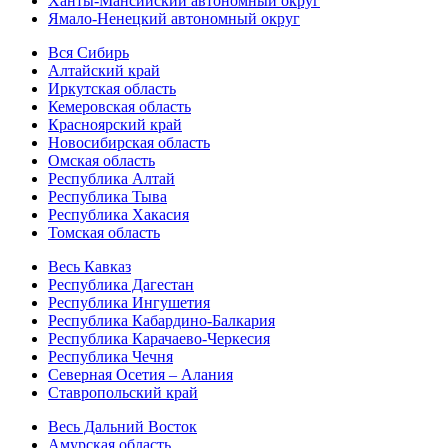
Ханты-Мансийский автономный округ
Ямало-Ненецкий автономный округ
Вся Сибирь
Алтайский край
Иркутская область
Кемеровская область
Красноярский край
Новосибирская область
Омская область
Республика Алтай
Республика Тыва
Республика Хакасия
Томская область
Весь Кавказ
Республика Дагестан
Республика Ингушетия
Республика Кабардино-Балкария
Республика Карачаево-Черкесия
Республика Чечня
Северная Осетия – Алания
Ставропольский край
Весь Дальний Восток
Амурская область