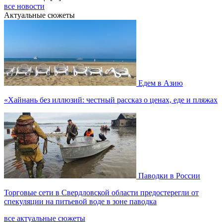
все новости
Актуальные сюжеты
Едем в Азию
«Хайнань без иллюзий: честный рассказ о ценах, еде и пляжах
Паводки в России
Торговые сети в Свердловской области предостерегли от
спекуляции на питьевой воде в зоне паводка
все актуальные сюжеты