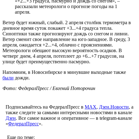
«+2...+3 градуса, пасмурно и дождь со снегом», –
рассказали метеорологи о прогнозе погоды на 1
апреля.
Ветер будет южный, слабый. 2 апреля столбик термометра в
дневное время суток покажет +3...+4 градуса тепла.
Синоптики также прогнозируют дождь со снегом и ливни.
Ветер сменит свое направление на юго-западное. В среду, 3
апреля, ожидается +2...+4, облачно с прояснениями.
Метеорологи обещают высокую вероятность осадков. В
четверг днем, 4 апреля, потеплеет до +6...+7 градусов, на
улице будет преимущественно пасмурно.
Напомним, в Новосибирске в минувшие выходные также
были
дожди.
Фото: ФедералПресс / Евгений Поторочин
Подписывайтесь на ФедералПресс в
МАХ
,
Дзен.Новости
, а
также следите за самыми интересными новостями в канале
Дзен
. Все самое важное и оперативное — в telegram-канале
«
ФедералПресс
».
Еще по теме: