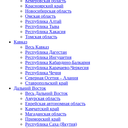
Кемеровская область
Красноярский край
Новосибирская область
Омская область
Республика Алтай
Республика Тыва
Республика Хакасия
Томская область
Кавказ
Весь Кавказ
Республика Дагестан
Республика Ингушетия
Республика Кабардино-Балкария
Республика Карачаево-Черкесия
Республика Чечня
Северная Осетия – Алания
Ставропольский край
Дальний Восток
Весь Дальний Восток
Амурская область
Еврейская автономная область
Камчатский край
Магаданская область
Приморский край
Республика Саха (Якутия)