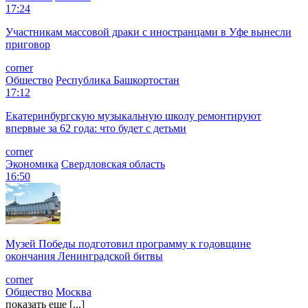
17:24
Участникам массовой драки с иностранцами в Уфе вынесли
приговор
corner
Общество
Республика Башкортостан
17:12
Екатеринбургскую музыкальную школу ремонтируют
впервые за 62 года: что будет с детьми
corner
Экономика
Свердловская область
16:50
Музей Победы подготовил программу к годовщине
окончания Ленинградской битвы
corner
Общество
Москва
показать еще [...]